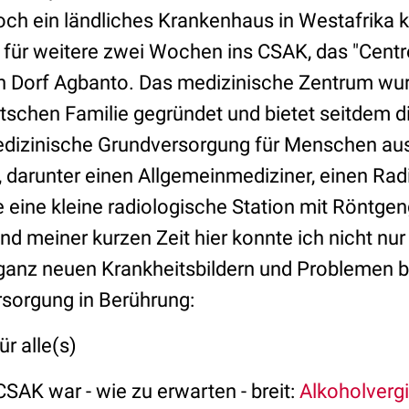
noch ein ländliches Krankenhaus in Westafrika 
 für weitere zwei Wochen ins CSAK, das "Cent
en Dorf Agbanto. Das medizinische Zentrum wu
utschen Familie gegründet und bietet seitdem d
edizinische Grundversorgung für Menschen aus
r, darunter einen Allgemeinmediziner, einen Ra
ine kleine radiologische Station mit Röntgen
d meiner kurzen Zeit hier konnte ich nicht nur v
ganz neuen Krankheitsbildern und Problemen b
sorgung in Berührung:
r alle(s)
SAK war - wie zu erwarten - breit:
Alkoholverg