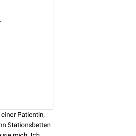
e
einer Patientin,
hn Stationsbetten
 sie mich. Ich