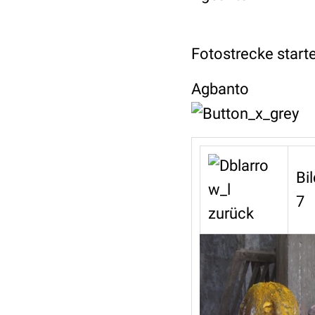
Fotostrecke starten
Agbanto
Bi
7
zurück