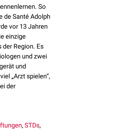
kennenlernen. So
re de Santé Adolph
rde vor 13 Jahren
ie einzige
 der Region. Es
diologen und zwei
gerät und
iel „Arzt spielen“,
ei der
iftungen
,
STDs
,