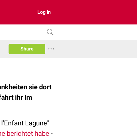
Log in
Share
nkheiten sie dort
ahrt ihr im
 l’Enfant Lagune"
he berichtet habe
-