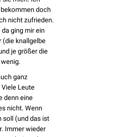
Sie bekommen doch
ch nicht zufrieden.
 da ging mir ein
 (die knallgelbe
und je größer die
u wenig.
 auch ganz
 Viele Leute
e denn eine
es nicht. Wenn
 soll (und das ist
er. Immer wieder