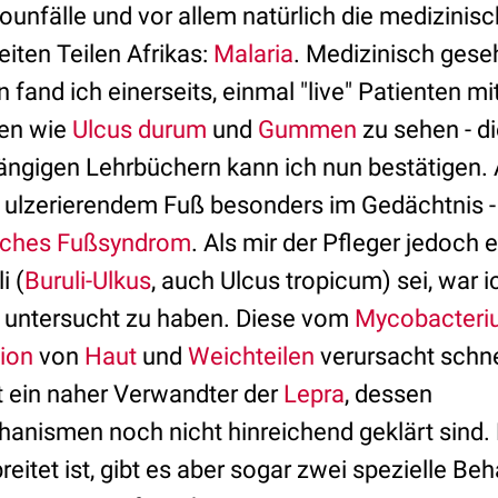
unfälle und vor allem natürlich die medizinis
iten Teilen Afrikas:
Malaria
. Medizinisch ges
fand ich einerseits, einmal "live" Patienten mi
hen wie
Ulcus durum
und
Gummen
zu sehen - di
gängigen Lehrbüchern kann ich nun bestätigen. 
it ulzerierendem Fuß besonders im Gedächtnis 
sches Fußsyndrom
. Als mir der Pfleger jedoch 
i (
Buruli-Ulkus
, auch Ulcus tropicum) sei, war i
 untersucht zu haben. Diese vom
Mycobacteri
tion
von
Haut
und
Weichteilen
verursacht schne
t ein naher Verwandter der
Lepra
, dessen
nismen noch nicht hinreichend geklärt sind. 
breitet ist, gibt es aber sogar zwei spezielle B