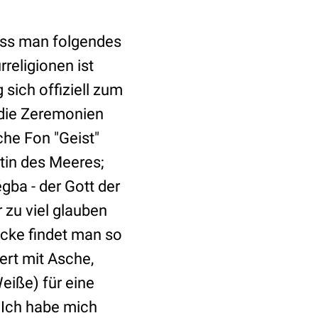
uss man folgendes
religionen ist
 sich offiziell zum
h die Zeremonien
he Fon "Geist"
ttin des Meeres;
gba - der Gott der
 zu viel glauben
 Ecke findet man so
ert mit Asche,
eiße) für eine
 Ich habe mich