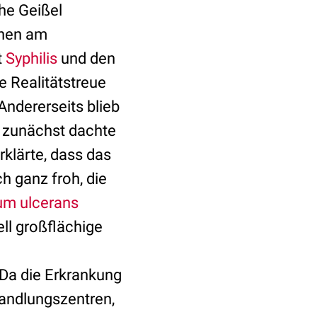
che Geißel
ehen am
t
Syphilis
und den
e Realitätstreue
Andererseits blieb
- zunächst dachte
erklärte, dass das
ch ganz froh, die
um ulcerans
ll großflächige
Da die Erkrankung
ehandlungszentren,