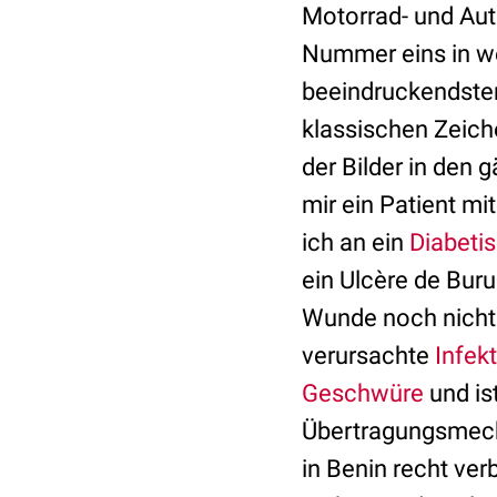
Motorrad- und Auto
Nummer eins in we
beeindruckendsten 
klassischen Zeic
der Bilder in den 
mir ein Patient m
ich an ein
Diabeti
ein Ulcère de Burul
Wunde noch nicht
verursachte
Infek
Geschwüre
und is
Übertragungsmecha
in Benin recht ver