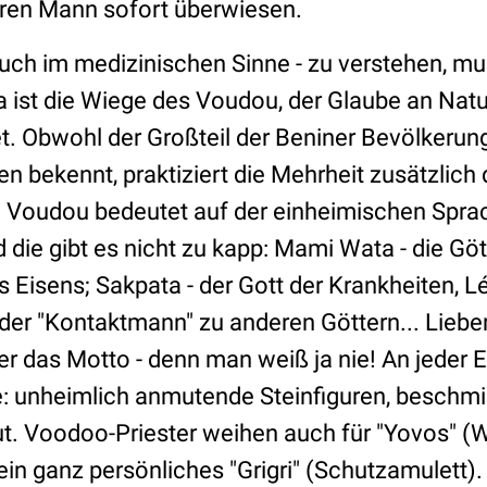
eren Mann sofort überwiesen.
auch im medizinischen Sinne - zu verstehen, m
 ist die Wiege des Voudou, der Glaube an Natur
et. Obwohl der Großteil der Beniner Bevölkerung
en bekennt, praktiziert die Mehrheit zusätzlic
 Voudou bedeutet auf der einheimischen Sprac
d die gibt es nicht zu kapp: Mami Wata - die Gö
s Eisens; Sakpata - der Gott der Krankheiten, Lé
der "Kontaktmann" zu anderen Göttern... Lieber
hier das Motto - denn man weiß ja nie! An jeder
: unheimlich anmutende Steinfiguren, beschmi
ut. Voodoo-Priester weihen auch für "Yovos" (W
n ganz persönliches "Grigri" (Schutzamulett).