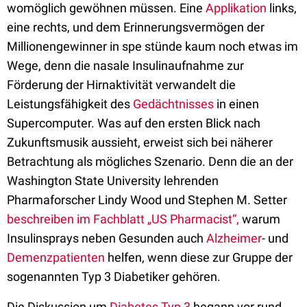
womöglich gewöhnen müssen. Eine
Applikation
links,
eine rechts, und dem Erinnerungsvermögen der
Millionengewinner in spe stünde kaum noch etwas im
Wege, denn die nasale Insulinaufnahme zur
Förderung der Hirnaktivität verwandelt die
Leistungsfähigkeit des
Gedächtnisses
in einen
Supercomputer. Was auf den ersten Blick nach
Zukunftsmusik aussieht, erweist sich bei näherer
Betrachtung als mögliches Szenario. Denn die an der
Washington State University lehrenden
Pharmaforscher Lindy Wood und Stephen M. Setter
beschreiben im Fachblatt „US Pharmacist“,
warum
Insulinsprays neben Gesunden auch
Alzheimer
- und
Demenzpatienten
helfen, wenn diese zur Gruppe der
sogenannten Typ 3 Diabetiker gehören.
Die Diskussion um
Diabetes Typ 3
begann vor rund