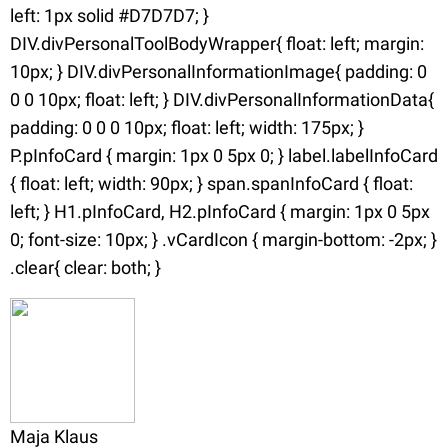
left: 1px solid #D7D7D7; }
DIV.divPersonalToolBodyWrapper{ float: left; margin:
10px; } DIV.divPersonalInformationImage{ padding: 0
0 0 10px; float: left; } DIV.divPersonalInformationData{
padding: 0 0 0 10px; float: left; width: 175px; }
P.pInfoCard { margin: 1px 0 5px 0; } label.labelInfoCard
{ float: left; width: 90px; } span.spanInfoCard { float:
left; } H1.pInfoCard, H2.pInfoCard { margin: 1px 0 5px
0; font-size: 10px; } .vCardIcon { margin-bottom: -2px; }
.clear{ clear: both; }
Maja Klaus