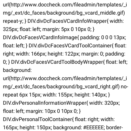
url(http://www.doccheck.com/fileadmin/templates/_i
mg/_ext/dc_faces/background/bg_vcard_middle.gif)
repeat-y; } DIV.divDcFacesVCardInfoWrapper{ width:
325px; float: left; margin: 5px 0 10px 0; }
DIV.divDcFacesVCardInfoImage{ padding: 0 0 0 13px;
float: left; } DIV.divDcFacesVCardToolContainer{ float:
right; width: 166px; height: 122px; margin: 0; padding:
0; } DIV.divDcFacesVCardToolBodyWrapper{ float: left;
background:
url(http://www.doccheck.com/fileadmin/templates/_i
mg/_ext/dc_faces/background/bg_vcard_right.gif) no-
repeat 6px 15px; width: 155px; height: 140px; }
DIV.divPersonalInformationWrapper{ width: 320px;
float: left; margin: 10px 0 10px 0; }
DIV.divPersonalToolContainer{ float: right; width:
165px; height: 150px; background: #EEEEEE; border-