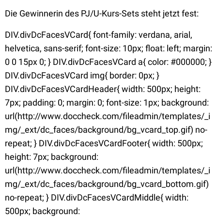
Die Gewinnerin des PJ/U-Kurs-Sets steht jetzt fest:
DIV.divDcFacesVCard{ font-family: verdana, arial,
helvetica, sans-serif; font-size: 10px; float: left; margin:
0 0 15px 0; } DIV.divDcFacesVCard a{ color: #000000; }
DIV.divDcFacesVCard img{ border: 0px; }
DIV.divDcFacesVCardHeader{ width: 500px; height:
7px; padding: 0; margin: 0; font-size: 1px; background:
url(http://www.doccheck.com/fileadmin/templates/_i
mg/_ext/dc_faces/background/bg_vcard_top.gif) no-
repeat; } DIV.divDcFacesVCardFooter{ width: 500px;
height: 7px; background:
url(http://www.doccheck.com/fileadmin/templates/_i
mg/_ext/dc_faces/background/bg_vcard_bottom.gif)
no-repeat; } DIV.divDcFacesVCardMiddle{ width:
500px; background: