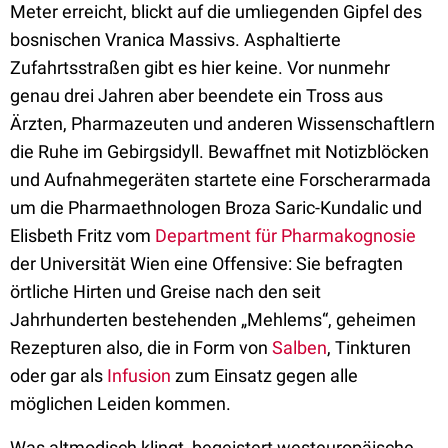
Meter erreicht, blickt auf die umliegenden Gipfel des
bosnischen Vranica Massivs. Asphaltierte
Zufahrtsstraßen gibt es hier keine. Vor nunmehr
genau drei Jahren aber beendete ein Tross aus
Ärzten, Pharmazeuten und anderen Wissenschaftlern
die Ruhe im Gebirgsidyll. Bewaffnet mit Notizblöcken
und Aufnahmegeräten startete eine Forscherarmada
um die Pharmaethnologen Broza Saric-Kundalic und
Elisbeth Fritz vom
Department für Pharmakognosie
der Universität Wien eine Offensive: Sie befragten
örtliche Hirten und Greise nach den seit
Jahrhunderten bestehenden „Mehlems“, geheimen
Rezepturen also, die in Form von
Salben
, Tinkturen
oder gar als
Infusion
zum Einsatz gegen alle
möglichen Leiden kommen.
Was altmodisch klingt, begeistert westeuropäische