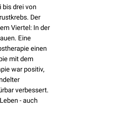
 bis drei von
rustkrebs. Der
m Viertel: In der
rauen. Eine
bstherapie einen
apie mit dem
ie war positiv,
ndelter
ürbar verbessert.
 Leben - auch