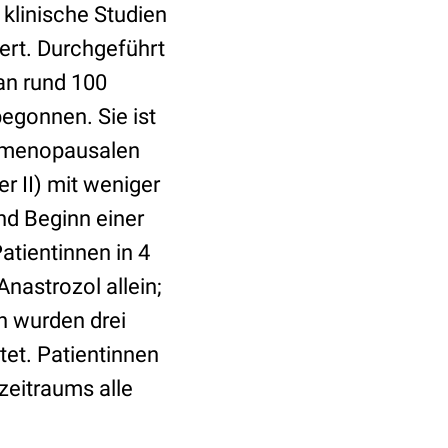
 klinische Studien
rt. Durchgeführt
an rund 100
egonnen. Sie ist
prämenopausalen
r II) mit weniger
nd Beginn einer
atientinnen in 4
nastrozol allein;
n wurden drei
et. Patientinnen
zeitraums alle