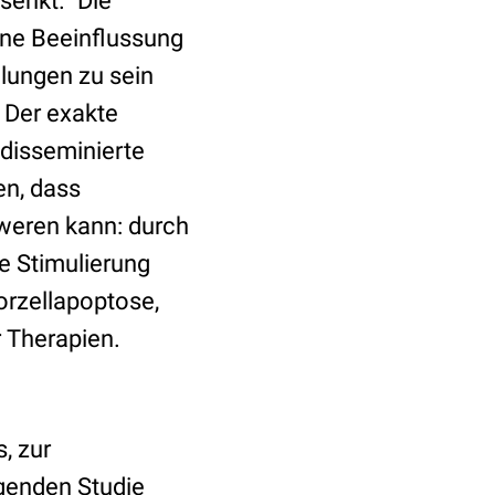
senkt.“ Die
ine Beeinflussung
lungen zu sein
 Der exakte
 disseminierte
en, dass
weren kann: durch
e Stimulierung
rzellapoptose,
r Therapien.
, zur
genden Studie