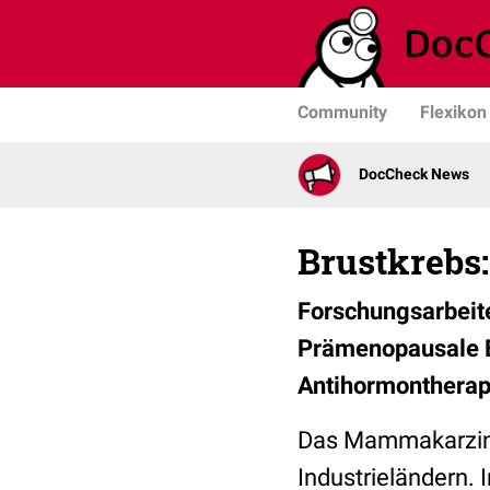
Community
Flexikon
DocCheck News
Brustkrebs:
Forschungsarbeite
Prämenopausale B
Antihormontherap
Das Mammakarzinom
Industrieländern. 