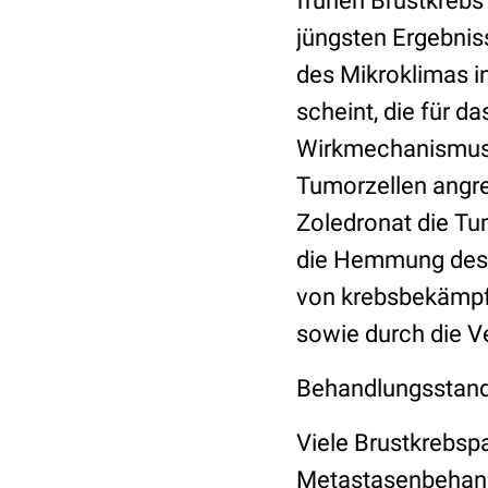
frühen Brustkrebs 
jüngsten Ergebnis
des Mikroklimas 
scheint, die für d
Wirkmechanismus i
Tumorzellen angre
Zoledronat die Tu
die Hemmung des 
von krebsbekämpf
sowie durch die Ve
Behandlungsstand
Viele Brustkrebsp
Metastasenbehandl