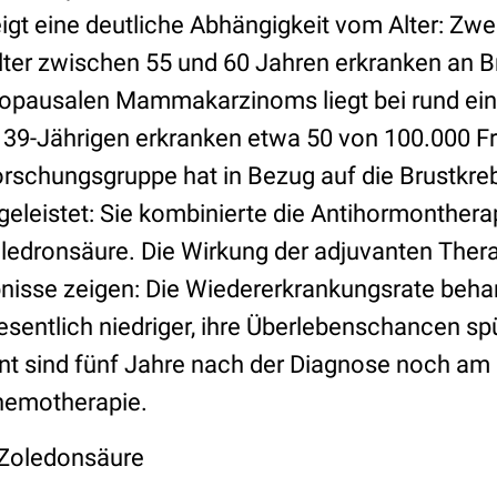
igt eine deutliche Abhängigkeit vom Alter: Zwei
lter zwischen 55 und 60 Jahren erkranken an B
opausalen Mammakarzinoms liegt bei rund eine
s 39-Jährigen erkranken etwa 50 von 100.000 F
orschungsgruppe hat in Bezug auf die Brustkre
geleistet: Sie kombinierte die Antihormonther
edronsäure. Die Wirkung der adjuvanten Therap
nisse zeigen: Die Wiedererkrankungsrate beha
esentlich niedriger, ihre Überlebenschancen sp
nt sind fünf Jahre nach der Diagnose noch am
hemotherapie.
Zoledonsäure