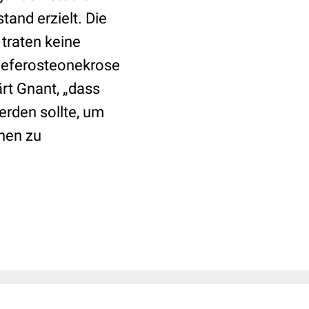
and erzielt. Die
traten keine
Kieferosteonekrose
rt Gnant, „dass
erden sollte, um
nen zu