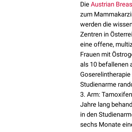
Die
Austrian Breas
zum Mammakarzino
werden die wissen
Zentren in Österr
eine offene, mult
Frauen mit Östrog
als 10 befallenen
Goserelintherapie
Studienarme random
3. Arm: Tamoxifen
Jahre lang behand
in den Studienarm
sechs Monate eine