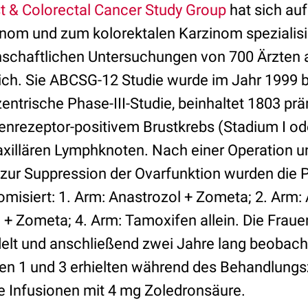
t & Colorectal Cancer Study Group
hat sich auf
m und zum kolorektalen Karzinom spezialisie
schaftlichen Untersuchungen von 700 Ärzten 
eich. Sie ABCSG-12 Studie wurde im Jahr 1999 b
izentrische Phase-III-Studie, beinhaltet 1803 
enrezeptor-positivem Brustkrebs (Stadium I ode
 axillären Lymphknoten. Nach einer Operation u
 zur Suppression der Ovarfunktion wurden die P
isiert: 1. Arm: Anastrozol + Zometa; 2. Arm: A
 + Zometa; 4. Arm: Tamoxifen allein. Die Fraue
elt und anschließend zwei Jahre lang beobacht
en 1 und 3 erhielten während des Behandlungs
 Infusionen mit 4 mg Zoledronsäure.