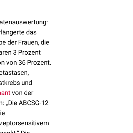
Datenauswertung:
rlängerte das
pe der Frauen, die
aren 3 Prozent
on von 36 Prozent.
etastasen,
stkrebs und
nant
von der
n: „Die ABCSG-12
ie
zeptorsensitivem