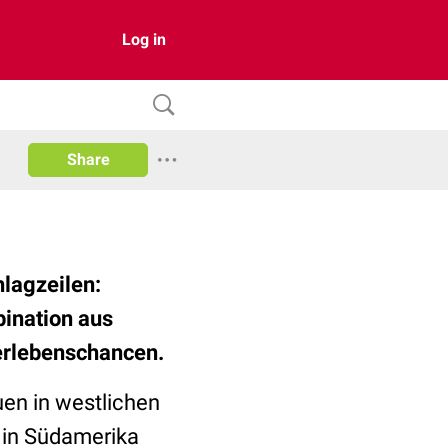
Log in
Share
lagzeilen:
ination aus
erlebenschancen.
en in westlichen
s in Südamerika