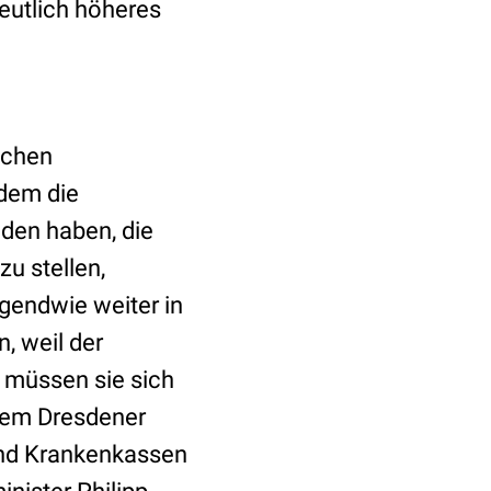
deutlich höheres
schen
dem die
nden haben, die
zu stellen,
rgendwie weiter in
 weil der
e müssen sie sich
 dem Dresdener
und Krankenkassen