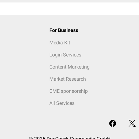
For Business
Media Kit
Login Services
Content Marketing
Market Research
CME sponsorship
All Services
© 2026 DocCheck Community GmbH