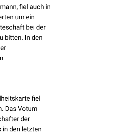
ann, fiel auch in
erten um ein
teschaft bei der
bitten. In den
der
en
heitskarte fiel
em. Das Votum
chafter der
in den letzten