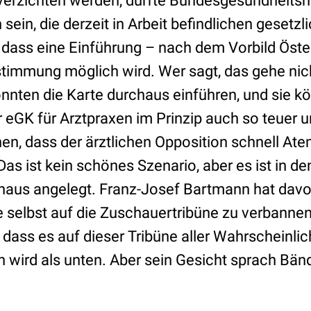
 verzichten werden, dürfte Bundesgesundheitsmi
ein, die derzeit in Arbeit befindlichen gesetz
, dass eine Einführung – nach dem Vorbild Öste
timmung möglich wird. Wer sagt, das gehe nicht,
nten die Karte durchaus einführen, und sie k
 eGK für Arztpraxen im Prinzip auch so teuer 
n, dass der ärztlichen Opposition schnell Ate
s ist kein schönes Szenario, aber es ist in d
haus angelegt. Franz-Josef Bartmann hat dav
e selbst auf die Zuschauertribüne zu verbannen
 dass es auf dieser Tribüne aller Wahrscheinlic
n wird als unten. Aber sein Gesicht sprach Bän