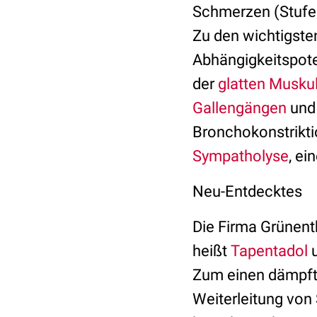
Schmerzen (Stufe 
Zu den wichtigst
Abhängigkeitspote
der
glatten Muskul
Gallengängen
un
Bronchokonstrikt
Sympatholyse
, e
Neu-Entdecktes
Die Firma Grünent
heißt
Tapentadol
u
Zum einen dämpft 
Weiterleitung vo