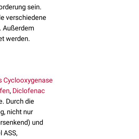
orderung sein.
iele verschiedene
n. Außerdem
t werden.
s
Cyclooxygenase
fen
,
Diclofenac
e. Durch die
, nicht nur
ersenkend) und
l ASS,