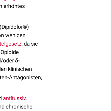
n erhöhtes
(Dipidolor®)
von wenigen
telgesetz
, da sie
 Opioide
d/oder δ-
den klinischen
ten-Antagonisten,
d
antitussiv
.
nd chronische