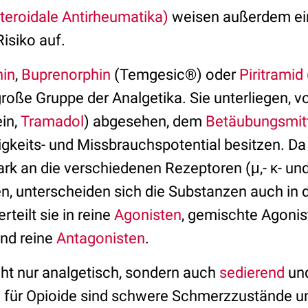
teroidale Antirheumatika)
weisen außerdem ei
isiko auf.
in
,
Buprenorphin
(Temgesic®) oder
Piritramid
große Gruppe der Analgetika. Sie unterliegen, 
in,
Tramadol
) abgesehen, dem
Betäubungsmit
gkeits- und Missbrauchspotential besitzen. Da
ark an die verschiedenen Rezeptoren (μ,- κ- un
n, unterscheiden sich die Substanzen auch in 
teilt sie in reine
Agonisten
, gemischte Agonis
und reine
Antagonisten
.
cht nur analgetisch, sondern auch
sedierend
un
 für Opioide sind schwere Schmerzzustände u