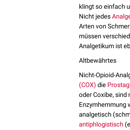
klingt so einfach 
Nicht jedes
Analg
Arten von Schmerz
müssen verschiede
Analgetikum ist e
Altbewährtes
Nicht-Opioid-Ana
(COX)
die
Prostag
oder Coxibe, sind 
Enzymhemmung wirk
analgetisch (schm
antiphlogistisch
(e