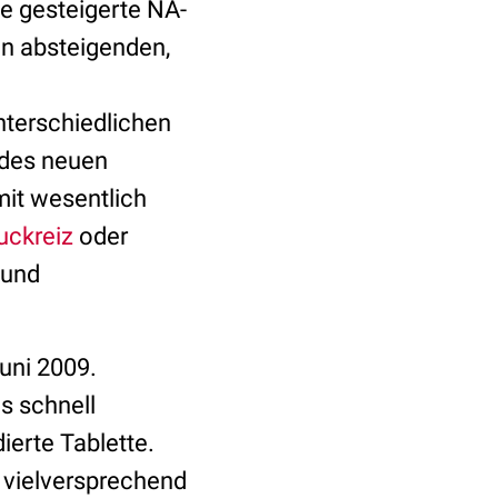
e gesteigerte NA-
on absteigenden,
nterschiedlichen
 des neuen
mit wesentlich
uckreiz
oder
und
uni 2009.
s schnell
ierte Tablette.
 vielversprechend