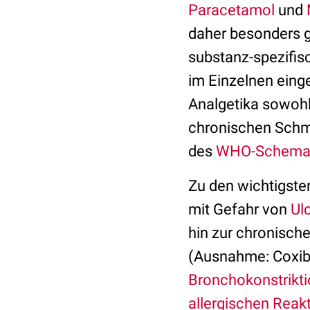
Paracetamol
und
daher besonders 
substanz-spezifisc
im Einzelnen eing
Analgetika sowohl 
chronischen Schm
des
WHO-Schema
Zu den wichtigst
mit Gefahr von
Ul
hin zur chronisch
(Ausnahme: Coxibe,
Bronchokonstrikt
allergischen Reak