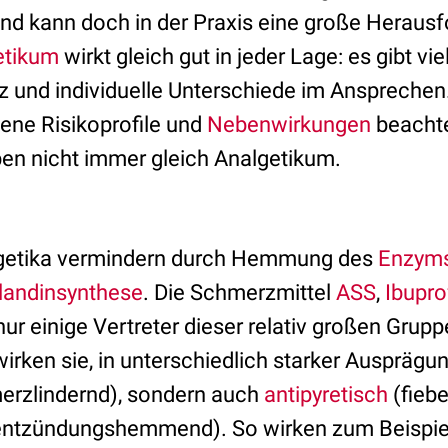
und kann doch in der Praxis eine große Herausf
etikum
wirkt gleich gut in jeder Lage: es gibt v
 und individuelle Unterschiede im Anspreche
ne Risikoprofile und
Nebenwirkungen
beachte
ben nicht immer gleich Analgetikum.
lgetika vermindern durch Hemmung des
Enzym
landinsynthese
. Die Schmerzmittel
ASS
,
Ibupro
nur einige Vertreter dieser relativ großen Grupp
en sie, in unterschiedlich starker Ausprägung
erzlindernd), sondern auch
antipyretisch
(fieb
ntzündungshemmend). So wirken zum Beispie