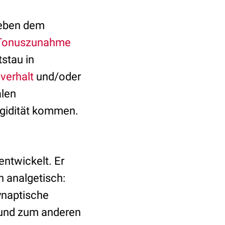
neben dem
Tonuszunahme
tstau in
verhalt
und/oder
alen
gidität kommen.
ntwickelt. Er
 analgetisch:
ynaptische
 und zum anderen