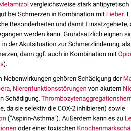
Metamizol
vergleichsweise stark antipyretisch
gut bei Schmerzen in Kombination mit
Fieber
. 
he Besonderheiten und damit Einsatzgebiete, au
egangen werden kann. Grundsätzlich eignen sic
in der Akutsituation zur Schmerzlinderung, als
erzen, dann ggf. auch in Kombination mit
Opio
s
).
en Nebenwirkungen gehören Schädigung der
Ma
cera
,
Nierenfunktionsstörungen
von akutem
Ni
en Schädigung,
Thrombozytenaggregationshe
 da sie selektiv die COX-2 inhibieren) sowie
ion
("Aspirin-Asthma"). Außerdem kann es zu
L
tionen
oder einer toxischen
Knochenmarkschä