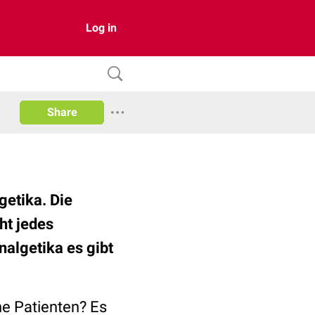
Log in
Share
getika. Die
ht jedes
algetika es gibt
ne Patienten? Es