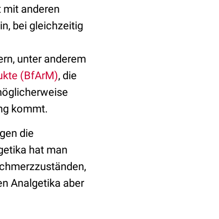
t mit anderen
, bei gleichzeitig
ern, unter anderem
dukte (BfArM)
, die
möglicherweise
ung kommt.
gen die
getika hat man
Schmerzzuständen,
en Analgetika aber