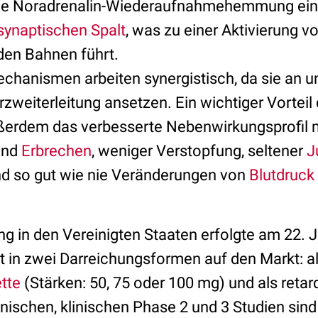
eine Noradrenalin-Wiederaufnahmehemmung ein
synaptischen Spalt
, was zu einer Aktivierung v
n Bahnen führt.
chanismen arbeiten synergistisch, da sie an u
zweiterleitung ansetzen. Ein wichtiger Vorteil
ußerdem das verbesserte Nebenwirkungsprofil 
nd
Erbrechen
, weniger Verstopfung, seltener
J
 so gut wie nie Veränderungen von
Blutdruck
g in den Vereinigten Staaten erfolgte am 22. J
in zwei Darreichungsformen auf den Markt: al
tte
(Stärken: 50, 75 oder 100 mg) und als retard
nischen, klinischen Phase 2 und 3 Studien sind