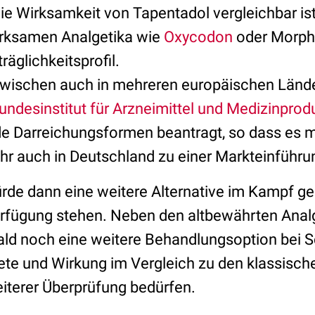
die Wirksamkeit von Tapentadol vergleichbar is
wirksamen Analgetika wie
Oxycodon
oder Morphin
äglichkeitsprofil.
zwischen auch in mehreren europäischen Länd
undesinstitut für Arzneimittel und Medizinpro
de Darreichungsformen beantragt, so dass es 
hr auch in Deutschland zu einer Markteinführ
rde dann eine weitere Alternative im Kampf ge
rfügung stehen. Neben den altbewährten Anal
ald noch eine weitere Behandlungsoption bei 
ete und Wirkung im Vergleich zu den klassisch
eiterer Überprüfung bedürfen.