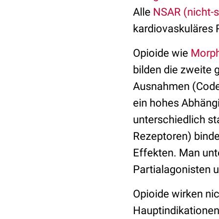
Alle
NSAR (nicht-s
kardiovaskuläres R
Opioide wie
Morph
bilden die zweite 
Ausnahmen (Code
ein hohes Abhängi
unterschiedlich st
Rezeptoren) binde
Effekten. Man unter
Partialagonisten 
Opioide wirken ni
Hauptindikationen