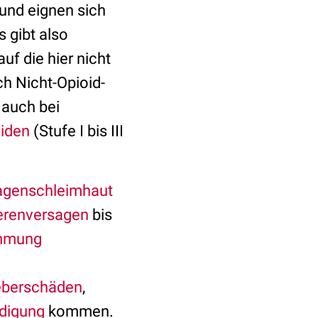
 und eignen sich
Es gibt also
f die hier nicht
h Nicht-Opioid-
 auch bei
iden
(Stufe I bis III
genschleimhaut
erenversagen
bis
mmung
eberschäden
,
digung
kommen.