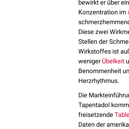
bewirkt er über 
Konzentration im
schmerzhemmende
Diese zwei Wirkme
Stellen der Schmer
Wirkstoffes ist a
weniger
Übelkeit
u
Benommenheit und
Herzrhythmus.
Die Markteinführun
Tapentadol kommt 
freisetzende
Table
Daten der amerika