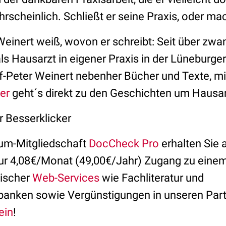
rscheinlich. Schließt er seine Praxis, oder mac
Weinert weiß, wovon er schreibt: Seit über zwa
 als Hausarzt in eigener Praxis in der Lüneburge
f-Peter Weinert nebenher Bücher und Texte, mi
er
geht´s direkt zu den Geschichten um Hausar
r Besserklicker
um-Mitgliedschaft
DocCheck Pro
erhalten Sie 
nur 4,08€/Monat (49,00€/Jahr) Zugang zu eine
nischer
Web-Services
wie Fachliteratur und
banken sowie Vergünstigungen in unseren Part
ein
!