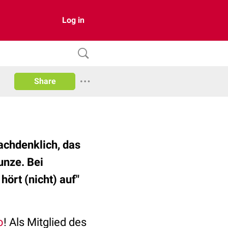
Log in
Share
achdenklich, das
unze. Bei
ört (nicht) auf"
o
! Als Mitglied des