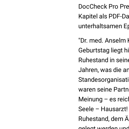
DocCheck Pro Pre
Kapitel als PDF-Da
unterhaltsamen Ep
"Dr. med. Anselm K
Geburtstag liegt 
Ruhestand in seine
Jahren, was die a
Standesorganisatio
waren seine Partne
Meinung – es reich
Seele – Hausarzt!
Ruhestand, dem Är
gelegt werden und 