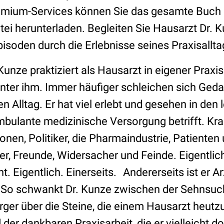
mium-Services können Sie das gesamte Buch 
tei herunterladen. Begleiten Sie Hausarzt Dr. K
isoden durch die Erlebnisse seines Praxisallta
unze praktiziert als Hausarzt in eigener Praxis
hinter ihm. Immer häufiger schleichen sich Ged
n Alltag. Er hat viel erlebt und gesehen in den l
mbulante medizinische Versorgung betrifft. Kr
nen, Politiker, die Pharmaindustrie, Patienten
r, Freunde, Widersacher und Feinde. Eigentlich 
t. Eigentlich. Einerseits. Andererseits ist er Ar
 So schwankt Dr. Kunze zwischen der Sehnsuc
ger über die Steine, die einem Hausarzt heutz
der dankbaren Praxisarbeit, die er vielleicht 