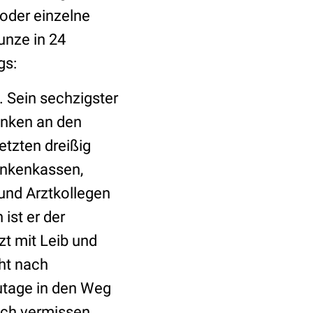
oder einzelne
unze in 24
gs:
. Sein sechzigster
anken an den
etzten dreißig
ankenkassen,
 und Arztkollegen
ist er der
zt mit Leib und
ht nach
utage in den Weg
doch vermissen