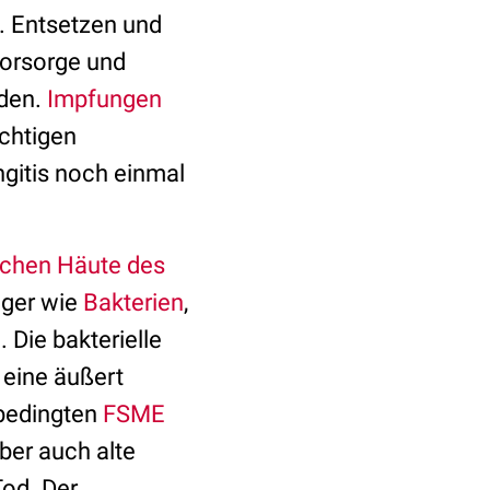
. Entsetzen und
Vorsorge und
iden.
Impfungen
ichtigen
ngitis noch einmal
chen Häute des
eger wie
Bakterien
,
 Die bakterielle
 eine äußert
 bedingten
FSME
ber auch alte
Tod. Der