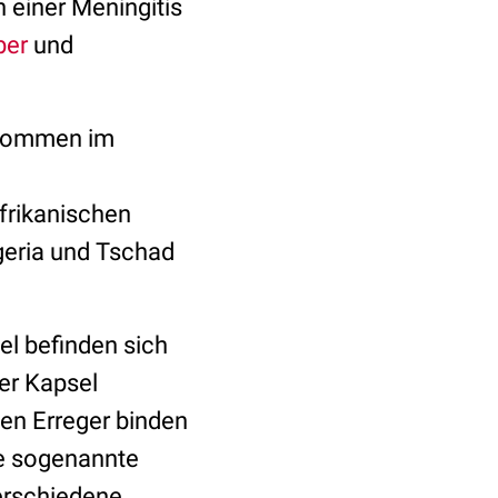
einer Meningitis
ber
und
rkommen im
afrikanischen
geria und Tschad
l befinden sich
der Kapsel
nen Erreger binden
ne sogenannte
erschiedene