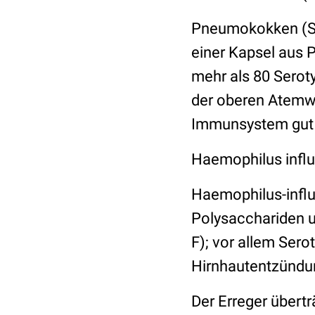
Pneumokokken (St
einer Kapsel aus 
mehr als 80 Sero
der oberen Atemw
Immunsystem gut 
Haemophilus infl
Haemophilus-influ
Polysacchariden 
F); vor allem Serot
Hirnhautentzünd
Der Erreger übert