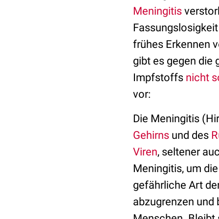
Meningitis
verstor
Fassungslosigkeit 
frühes Erkennen 
gibt es gegen die 
Impfstoffs
nicht s
vor:
Die Meningitis (H
Gehirns
und des
R
Viren
, seltener a
Meningitis, um die
gefährliche Art de
abzugrenzen und be
Menschen. Bleibt s