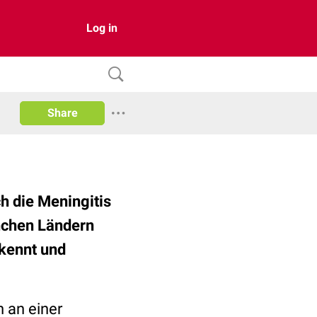
Log in
Share
ch die Meningitis
anchen Ländern
rkennt und
h an einer