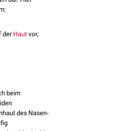
em:
f der
Haut
vor,
ch beim
tiden
eimhaut des Nasen-
fig