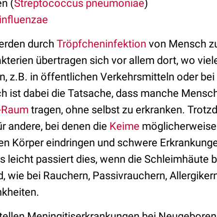
n (
Streptococcus pneumoniae
)
influenzae
werden durch
Tröpfcheninfektion
von Mensch z
akterien übertragen sich vor allem dort, wo vi
n, z.B. in öffentlichen Verkehrsmitteln oder be
h ist dabei die Tatsache, dass manche Mensch
-Raum
tragen, ohne selbst zu erkranken. Trotz
ür andere, bei denen die
Keime
möglicherweise 
en Körper eindringen und schwere Erkrankung
 leicht passiert dies, wenn die Schleimhäute b
d, wie bei Rauchern, Passivrauchern, Allergik
nkheiten.
stellen Meningitiserkrankungen bei Neugeboren