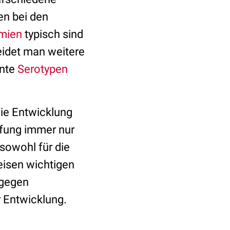
en bei den
mien
typisch sind
eidet man weitere
nnte
Serotypen
die Entwicklung
pfung immer nur
sowohl für die
eisen wichtigen
 gegen
 Entwicklung.