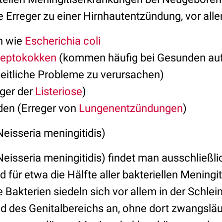
 Erreger zu einer Hirnhautentzündung, vor all
n wie
Escherichia coli
reptokokken
(kommen häufig bei Gesunden au
itliche Probleme zu verursachen)
eger der
Listeriose
)
en (Erreger von
Lungenentzündungen
)
isseria meningitidis)
isseria meningitidis) findet man ausschließli
 für etwa die Hälfte aller bakteriellen Meningi
e Bakterien siedeln sich vor allem in der Schl
des Genitalbereichs an, ohne dort zwangsläu