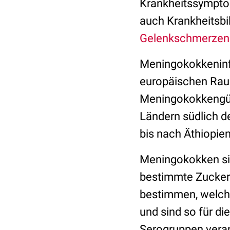
Krankheitssympto
auch Krankheitsbi
Gelenkschmerzen
Meningokokkeninf
europäischen Rau
Meningokokkengürte
Ländern südlich d
bis nach Äthiopien
Meningokokken sin
bestimmte Zucker
bestimmen, welc
und sind so für d
Serogruppen veran