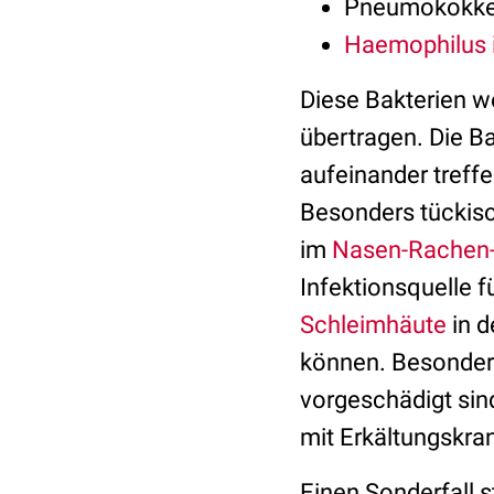
Pneumokokke
Haemophilus 
Diese Bakterien 
übertragen. Die B
aufeinander treffe
Besonders tückisc
im
Nasen-Rachen
Infektionsquelle f
Schleimhäute
in d
können. Besonders
vorgeschädigt sin
mit Erkältungskra
Einen Sonderfall 