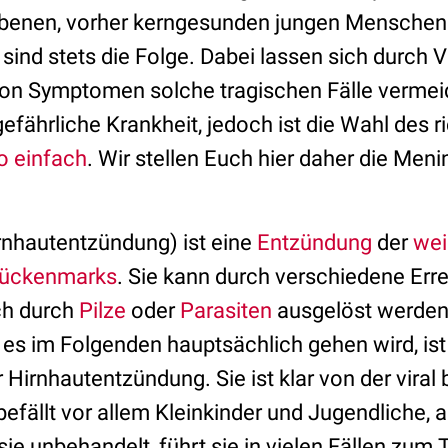
benen, vorher kerngesunden jungen Menschen
sind stets die Folge. Dabei lassen sich durch 
von Symptomen solche tragischen Fälle verme
gefährliche Krankheit, jedoch ist die Wahl des r
o einfach
. Wir stellen Euch hier daher die Meni
irnhautentzündung) ist eine
Entzündung
der
wei
ückenmarks
. Sie kann durch verschiedene Err
uch durch
Pilze
oder
Parasiten
ausgelöst werden.
 es im Folgenden hauptsächlich gehen wird, ist
r Hirnhautentzündung. Sie ist klar von der viral
fällt vor allem Kleinkinder und Jugendliche, a
ie unbehandelt, führt sie in vielen Fällen zum 