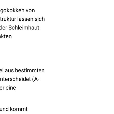
ngokokken von
ruktur lassen sich
der Schleimhaut
akten
sel aus bestimmten
terscheidet (A-
er eine
und kommt