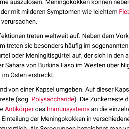
me auszulösen. Meningokokken können neben 
lder mit milderen Symptomen wie leichtem
Fie
verursachen.
ektionen treten weltweit auf. Neben dem Vo
m treten sie besonders häufig im sogenannten
l oder Meningitisgürtel auf, der sich in den 
er Sahara von Burkina Faso im Westen über Ni
 im Osten erstreckt.
d von einer Kapsel umgeben. Auf dieser Kapse
reste (sog.
Polysaccharide
). Die Zuckerreste 
he
Antikörper
des
Immunsystems
an die einzel
ie Einteilung der Meningokokken in verschiede
twortlich. Als Serogruppen bezeichnet man v