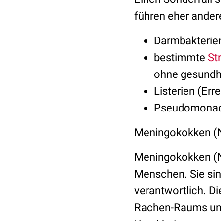
führen eher andere
Darmbakterie
bestimmte
St
ohne gesundhe
Listerien (Err
Pseudomonad
Meningokokken (Ne
Meningokokken (Ne
Menschen. Sie sind
verantwortlich. Di
Rachen-Raums und 