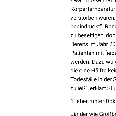
Zwar müsse man be
Körpertemperatur
verstorben wären,
beeindruckt“. Ran
zu beseitigen, doch
Bereits im Jahr 20
Patienten mit fie
werden. Dazu wurd
die eine Hälfte ke
Todesfälle in der 
zuließ“, erklärt
Stu
"Fieber-runter-Dokt
Länder wie Großbr