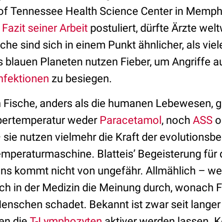
 of Tennessee Health Science Center in Memp
s
Fazit seiner Arbeit
postuliert, dürfte Ärzte wel
e sind sich in einem Punkt ähnlicher, als viel
blauen Planeten nutzen Fieber, um Angriffe 
nfektionen
zu besiegen.
 Fische, anders als die humanen Lebewesen, g
pertemperatur weder
Paracetamol
, noch
ASS
o
 sie nutzen vielmehr die Kraft der evolutionsb
peraturmaschine. Blatteis’ Begeisterung für 
ens kommt nicht von ungefähr. Allmählich – w
sich in der Medizin die Meinung durch, wonach F
enschen schadet. Bekannt ist zwar seit langer 
en die
T-Lymphozyten
aktiver werden lassen. 