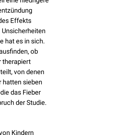
 eine niedrigere
entzündung
des Effekts
e Unsicherheiten
e hat es in sich.
rausfinden, ob
 therapiert
eilt, von denen
ir hatten sieben
 die das Fieber
ruch der Studie.
von Kindern