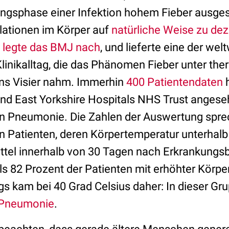
angsphase einer Infektion hohem Fieber ausge
lationen im Körper auf
natürliche Weise zu dez
n
legte das BMJ nach
, und lieferte eine der wel
linikalltag, die das Phänomen Fieber unter the
ns Visier nahm. Immerhin
400 Patientendaten
h
nd East Yorkshire Hospitals NHS Trust angeseh
 an Pneumonie. Die Zahlen der Auswertung sprec
 Patienten, deren Körpertemperatur unterhalb
ittel innerhalb von 30 Tagen nach Erkrankungs
ls 82 Prozent der Patienten mit erhöhter Körpe
gs kam bei 40 Grad Celsius daher: In dieser Gr
Pneumonie
.