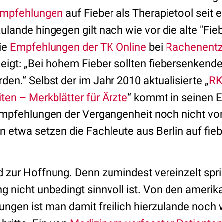
mpfehlungen
auf Fieber als Therapietool seit 
lande hingegen gilt nach wie vor die alte "Fiebe
die
Empfehlungen der TK Online
bei
Rachenent
eigt: „Bei hohem Fieber sollten fiebersenken
n.“ Selbst der im Jahr 2010 aktualisierte „
RK
ten – Merkblätter für Ärzte
“ kommt in seinen 
mpfehlungen der Vergangenheit noch nicht vor
n etwa setzen die Fachleute aus Berlin auf fi
 zur Hoffnung. Denn zumindest vereinzelt sprie
g nicht unbedingt sinnvoll ist. Von den ameri
ungen ist man damit freilich hierzulande noch 