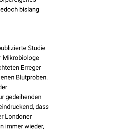
 jedoch bislang
ublizierte Studie
r Mikrobiologe
chteten Erreger
 jenen Blutproben,
der
ur gedeihenden
eindruckend, dass
er Londoner
on immer wieder,