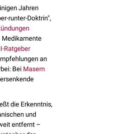
einigen Jahren
r-runter-Doktrin",
zündungen
de Medikamente
I-Ratgeber
Empfehlungen an
bei: Bei
Masern
ebersenkende
ßt die Erkenntnis,
kanischen und
weit entfernt –