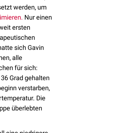
setzt werden, um
imieren.
Nur einen
tweit ersten
rapeutischen
atte sich Gavin
en, alle
hen für sich:
 36 Grad gehalten
beginn verstarben,
rtemperatur. Die
uppe überlebten