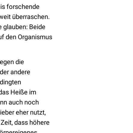
his forschende
tweit überraschen.
e glauben: Beide
auf den Organismus
egen die
der andere
edingten
das Heiße im
enn auch noch
ieber eher nutzt,
Zeit, dass höhere
Körpereigenes