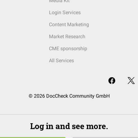
Media Kit
Login Services
Content Marketing
Market Research
CME sponsorship
All Services
© 2026 DocCheck Community GmbH
Log in and see more.