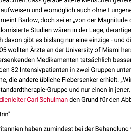
achten, dass gerade ältere Menschen generell
 aufweisen und womöglich auch ohne Lungen
 meint Barlow, doch sei er „von der Magnitude 
domisierte Studien wären in der Lage, derartig
 davon gibt es bislang nur eine einzige - und di
05 wollten Ärzte an der University of Miami he
bersenkenden Medikamenten tatsächlich besser
en 82 Intensivpatienten in zwei Gruppen untert
ine, die andere übliche Fiebersenker erhielt. „W
Standardtherapie-Gruppe und nur einen in jener,
dienleiter Carl Schulman
den Grund für den Abb
rin"
itannien haben zumindest bei der Behandlung 