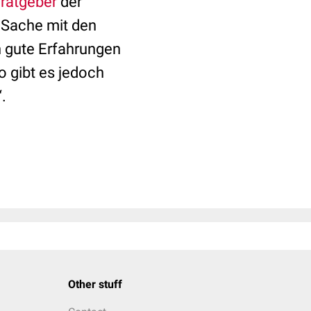
nratgeber
der
e Sache mit den
n gute Erfahrungen
o gibt es jedoch
.
Other stuff