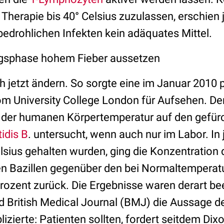
e Therapie bis 40° Celsius zuzulassen, erschien
bedrohlichen Infekten kein adäquates Mittel.
ngsphase hohem Fieber aussetzen
h jetzt ändern. So sorgte eine im Januar 2010 p
m University College London für Aufsehen. De
s der humanen Körpertemperatur auf den gefür
idis B
. untersucht, wenn auch nur im Labor. In
lsius gehalten wurden, ging die Konzentration 
en Bazillen gegenüber den bei Normaltemperat
ozent zurück. Die Ergebnisse waren derart be
 British Medical Journal (BMJ) die Aussage d
izierte: Patienten sollten, fordert seitdem Dix