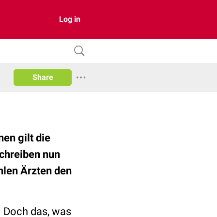
Log in
Share
en gilt die
schreiben nun
hlen Ärzten den
. Doch das, was