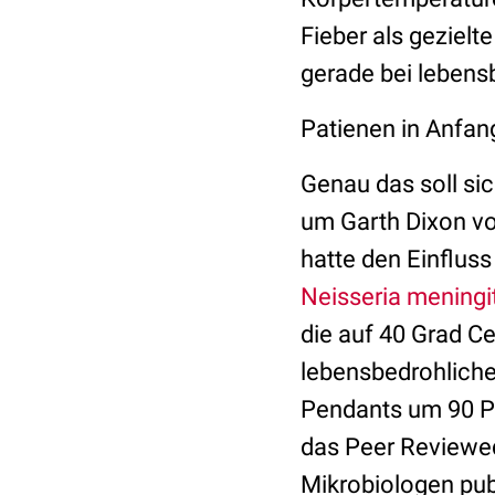
Fieber als gezielt
gerade bei lebens
Patienen in Anfa
Genau das soll sic
um Garth Dixon vo
hatte den Einflus
Neisseria meningit
die auf 40 Grad Ce
lebensbedrohlich
Pendants um 90 Pr
das Peer Reviewed
Mikrobiologen publ