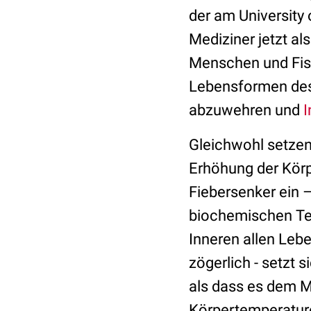
der am University
Mediziner jetzt al
Menschen und Fisch
Lebensformen des 
abzuwehren und
I
Gleichwohl setzen
Erhöhung der Kör
Fiebersenker ein –
biochemischen Tem
Inneren allen Leb
zögerlich - setzt 
als dass es dem M
Körpertemperatur