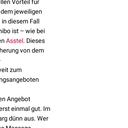
en Vorteil für
 dem jeweiligen
in diesem Fall
ibo ist – wie bei
en
Asstel
. Dieses
cherung von dem
-
weit zum
rungsangeboten
len Angebot
erst einmal gut. Im
s arg dünn aus. Wer