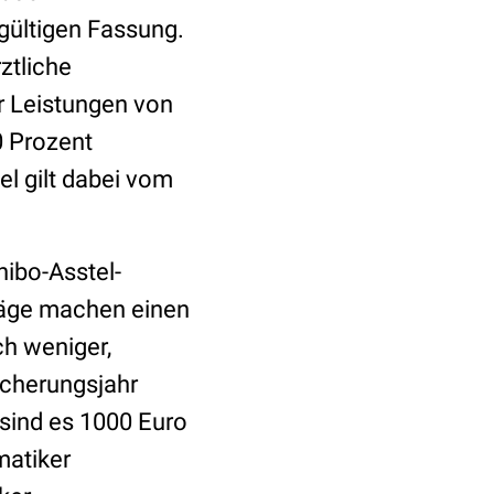
gültigen Fassung.
rztliche
ur Leistungen von
0 Prozent
l gilt dabei vom
hibo-Asstel-
räge machen einen
ch weniger,
icherungsjahr
 sind es 1000 Euro
matiker