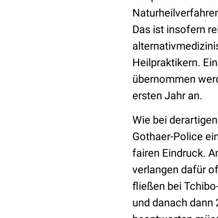
Naturheilverfahre
Das ist insofern re
alternativmedizini
Heilpraktikern. Ei
übernommen werden
ersten Jahr an.
Wie bei derartigen
Gothaer-Police ei
fairen Eindruck. A
verlangen dafür o
fließen bei Tchib
und danach dann 2