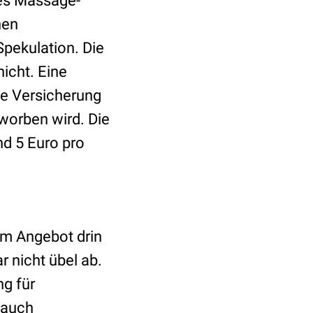
ges Massage-
hen
Spekulation. Die
icht. Eine
die Versicherung
rworben wird. Die
nd 5 Euro pro
dem Angebot drin
r nicht übel ab.
ng für
s auch