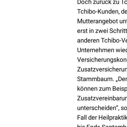
Doch zurück zu Tc
Tchibo-Kunden, de
Mutterangebot unt
erst in zwei Schri
anderen Tchibo-V
Unternehmen wied
Versicherungskonze
Zusatzversicher
Stammbaum. „Der 
können zum Beispi
Zusatzvereinbaru
unterscheiden“, so
Fall der Heilprakt