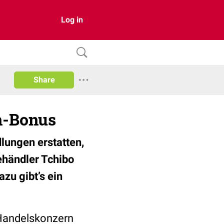
Log in
Share
n-Bonus
lungen erstatten,
eehändler Tchibo
azu gibt’s ein
 Handelskonzern