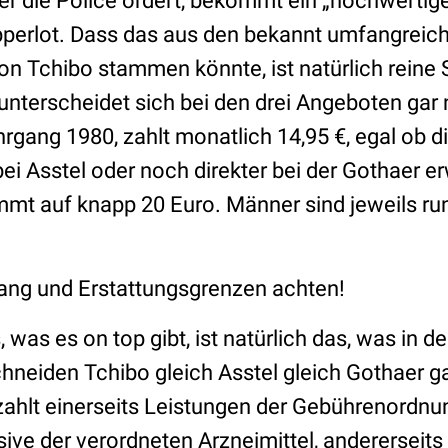
r die Police ordert, bekommt ein „hochwerti
apperlot. Dass das aus den bekannt umfangreic
n Tchibo stammen könnte, ist natürlich reine 
unterscheidet sich bei den drei Angeboten gar n
hrgang 1980, zahlt monatlich 14,95 €, egal ob 
 bei Asstel oder noch direkter bei der Gothaer e
mmt auf knapp 20 Euro. Männer sind jeweils ru
ang und Erstattungsgrenzen achten!
, was es on top gibt, ist natürlich das, was in 
chneiden Tchibo gleich Asstel gleich Gothaer ga
zahlt einerseits Leistungen der Gebührenordnu
usive der verordneten Arzneimittel, andererseit