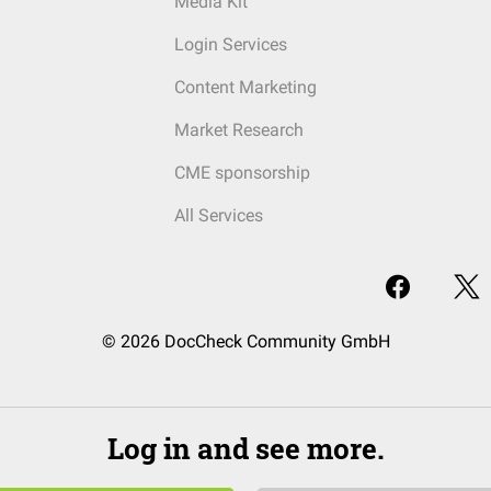
Media Kit
Login Services
Content Marketing
Market Research
CME sponsorship
All Services
© 2026 DocCheck Community GmbH
Log in and see more.