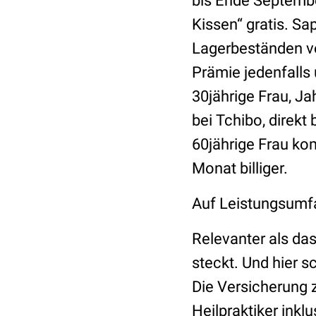
bis Ende Septembe
Kissen“ gratis. S
Lagerbeständen vo
Prämie jedenfalls 
30jährige Frau, Ja
bei Tchibo, direkt
60jährige Frau ko
Monat billiger.
Auf Leistungsumf
Relevanter als das
steckt. Und hier s
Die Versicherung 
Heilpraktiker inkl