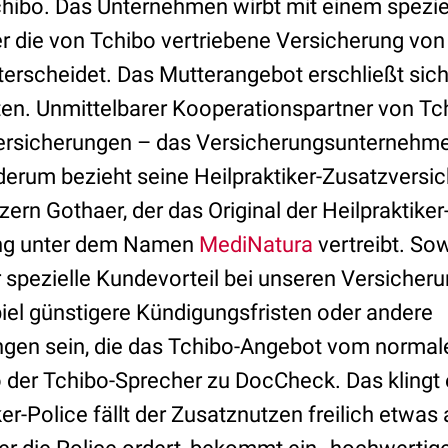
hibo. Das Unternehmen wirbt mit einem speziell
r die von Tchibo vertriebene Versicherung von
erscheidet. Das Mutterangebot erschließt sich 
tten. Unmittelbarer Kooperationspartner von Tch
ersicherungen – das Versicherungsunternehm
erum bezieht seine Heilpraktiker-Zusatzversi
rn Gothaer, der das Original der Heilpraktiker
ung unter dem Namen
MediNatura
vertreibt. So
spezielle Kundevorteil bei unseren Versiche
el günstigere Kündigungsfristen oder andere
ngen sein, die das Tchibo-Angebot vom norma
 der Tchibo-Sprecher zu DocCheck. Das klingt 
iker-Police fällt der Zusatznutzen freilich etwa