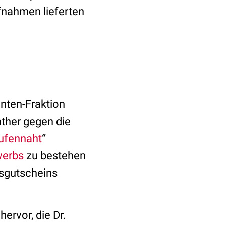
ufnahmen lieferten
enten-Fraktion
nther gegen die
tufennaht
“
werbs
zu bestehen
sgutscheins
ervor, die Dr.