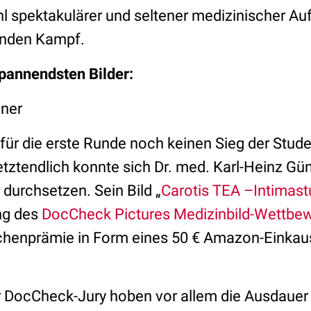
ahl spektakulärer und seltener medizinischer A
enden Kampf.
spannendsten Bilder:
ner
 für die erste Runde noch keinen Sieg der Stud
etztendlich konnte sich Dr. med. Karl-Heinz Gü
durchsetzen. Sein Bild „
Carotis TEA –Intimas
ing des
DocCheck Pictures Medizinbild-Wettbe
chenprämie in Form eines 50 € Amazon-Einkau
r DocCheck-Jury hoben vor allem die Ausdauer h