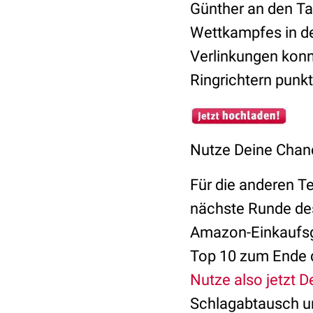
Günther an den Tag
Wettkampfes in d
Verlinkungen konn
Ringrichtern punk
Nutze Deine Chan
Für die anderen Te
nächste Runde des
Amazon-Einkaufsgu
Top 10 zum Ende d
Nutze also jetzt 
Schlagabtausch un