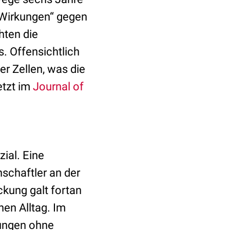
 Wirkungen“ gegen
hten die
s. Offensichtlich
r Zellen, was die
etzt im
Journal of
ial. Eine
chaftler an der
ckung galt fortan
hen Alltag. Im
dungen ohne