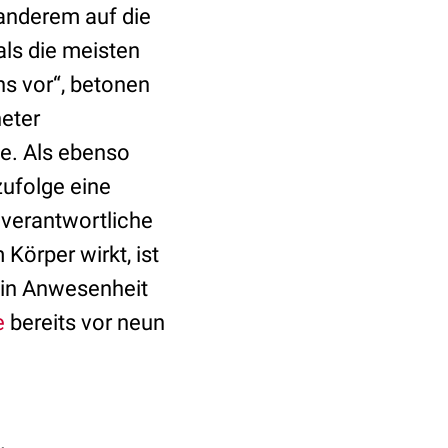
anderem auf die
ls die meisten
s vor“, betonen
neter
ge. Als ebenso
zufolge eine
 verantwortliche
Körper wirkt, ist
h in Anwesenheit
e
bereits vor neun