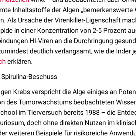
mmte Inhaltsstoffe der Algen „bemerkenswerte
en. Als Ursache der Virenkiller-Eigenschaft mac
pide in einer Konzentration von 2-5 Prozent au
bindungen HI-Viren an die Durchringung gesunde
zumindest deutlich verlangsamt, wie die Inder j
ch
erklären.
 Spirulina-Beschuss
en Krebs verspricht die Alge einiges an Potenz
ion des Tumorwachstums beobachteten Wissens
chool im Tierversuch bereits 1988 – die Entde
uriosum, doch ohne direkten Nutzen im klinisc
 der weiteren Beispiele für risikoreiche Anwen