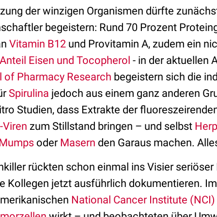
ung der winzigen Organismen dürfte zunächs
chaftler begeistern: Rund 70 Prozent Proteing
an
Vitamin B12
und Provitamin A, zudem ein nic
Anteil Eisen und Tocopherol
- in der aktuellen
l of Pharmacy Research
begeistern sich die in
ür
Spirulina
jedoch aus einem ganz anderen Gru
itro Studien, dass Extrakte der fluoreszeirende
-Viren
zum Stillstand bringen – und selbst
Herp
Mumps
oder
Masern
den Garaus machen. Alles
nkiller rückten schon einmal ins Visier seriöse
e Kollegen jetzt ausführlich dokumentieren. I
amerikanischen
National Cancer Institute (NCI)
morzellen
wirkt – und beobachteten über Um