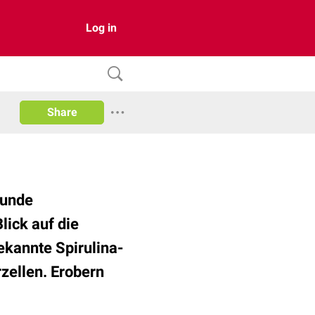
Log in
Share
sunde
lick auf die
kannte Spirulina-
rzellen. Erobern