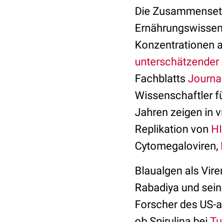
Die Zusammensetz
Ernährungswissens
Konzentrationen 
unterschätzender 
Fachblatts
Journa
Wissenschaftler f
Jahren zeigen in v
Replikation von
HI
Cytomegaloviren,
Blaualgen als Vire
Rabadiya und sein
Forscher des US-
ob Spirulina bei
Tu