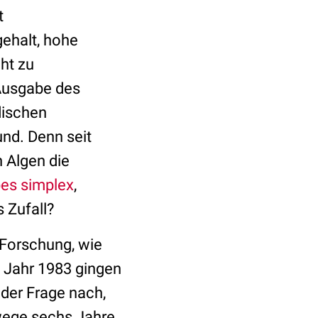
t
ehalt, hohe
ht zu
 Ausgabe des
dischen
nd. Denn seit
n Algen die
es simplex
,
 Zufall?
r Forschung, wie
m Jahr 1983 gingen
der Frage nach,
wege sechs Jahre