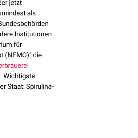
er jetzt
umindest als
e Bundesbehörden
ere Institutionen
rium für
t (NEMO)" die
erbrauerei
r. Wichtigste
 Staat: Spirulina-