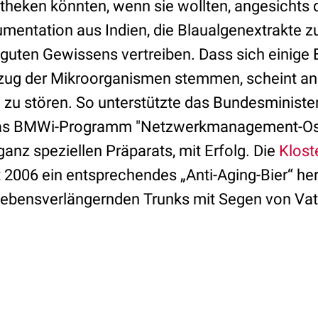
heken könnten, wenn sie wollten, angesichts d
mentation aus Indien, die Blaualgenextrakte z
 guten Gewissens vertreiben. Dass sich einig
ug der Mikroorganismen stemmen, scheint and
 zu stören. So unterstützte das Bundesministe
 das BMWi-Programm "Netzwerkmanagement-Os
ganz speziellen Präparats, mit Erfolg. Die
Klost
it 2006 ein entsprechendes „Anti-Aging-Bier“ he
bensverlängernden Trunks mit Segen von Vater