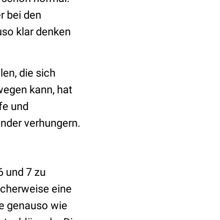
r bei den
uso klar denken
en, die sich
ewegen kann, hat
fe und
inder verhungern.
6 und 7 zu
icherweise eine
he genauso wie