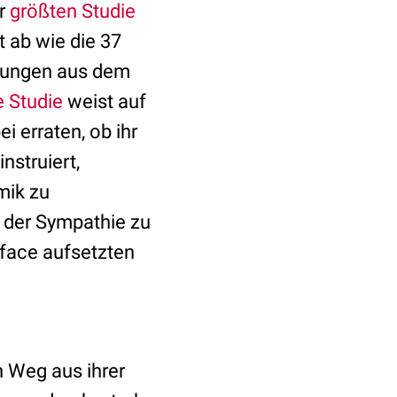
er
größten Studie
 ab wie die 37
mmungen aus dem
e Studie
weist auf
 erraten, ob ihr
nstruiert,
mik zu
 der Sympathie zu
rface aufsetzten
n Weg aus ihrer