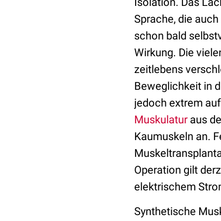
Isolation. Das La
Sprache, die auch 
schon bald selbstv
Wirkung. Die viel
zeitlebens versch
Beweglichkeit in 
jedoch extrem au
Muskulatur
aus de
Kaumuskeln an. Fe
Muskeltransplant
Operation gilt derz
elektrischem Stro
Synthetische Mus