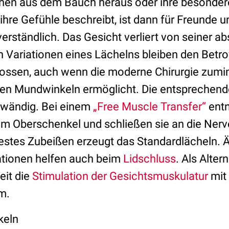
chen aus dem Bauch heraus oder ihre besonde
ihre Gefühle beschreibt, ist dann für Freunde 
erständlich. Das Gesicht verliert von seiner 
en Variationen eines Lächelns bleiben den Betr
lossen, auch wenn die moderne Chirurgie zum
den Mundwinkeln ermöglicht. Die entsprechende
fwändig. Bei einem
„Free Muscle Transfer“
entn
m Oberschenkel und schließen sie an die Nerve
stes Zubeißen erzeugt das Standardlächeln. 
ationen helfen auch beim
Lidschluss
. Als Alter
eit die
Stimulation der Gesichtsmuskulatur
mit
m.
keln