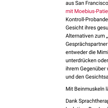
aus San Francisco 
mit Moebius-Pati
Kontroll-Proband
Gesicht ihres ges
Alternativen zum „
Gesprächspartner d
entweder die Mimi
unterdrücken oder
ihrem Gegenüber w
und den Gesichtsa
Mit Beinmuskeln l
Dank Sprachtherap