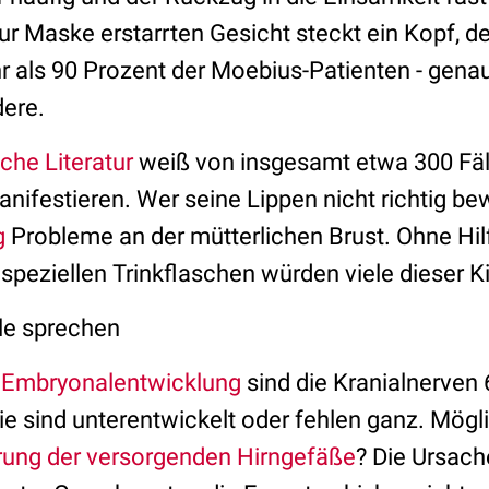
r Maske erstarrten Gesicht steckt ein Kopf, de
hr als 90 Prozent der Moebius-Patienten - gena
dere.
che Literatur
weiß von insgesamt etwa 300 Fäll
nifestieren. Wer seine Lippen nicht richtig b
g
Probleme an der mütterlichen Brust. Ohne Hil
speziellen Trinkflaschen würden viele dieser K
le sprechen
r
Embryonalentwicklung
sind die Kranialnerven 
 sind unterentwickelt oder fehlen ganz. Mögl
rung der versorgenden Hirngefäße
? Die Ursac