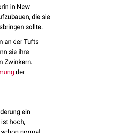
rin in New
ufzubauen, die sie
sbringen sollte.
n an der Tufts
nn sie ihre
in Zwinkern.
mung
der
nderung ein
ist hoch,
t schon normal.