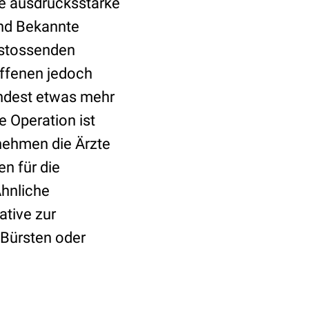
re ausdrucksstarke
und Bekannte
abstossenden
offenen jedoch
indest etwas mehr
 Operation ist
ehmen die Ärzte
n für die
Ähnliche
native zur
 Bürsten oder