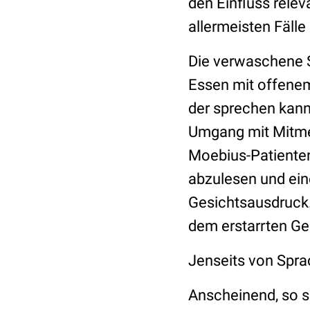
den Einfluss relev
allermeisten Fäll
Die verwaschene S
Essen mit offene
der sprechen kann
Umgang mit Mitmen
Moebius-Patiente
abzulesen und ein
Gesichtsausdruck.
dem erstarrten Ge
Jenseits von Spr
Anscheinend, so s