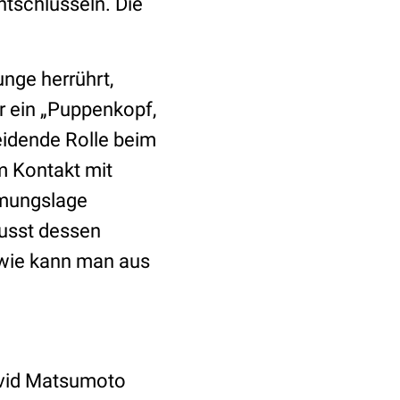
ntschlüsseln. Die
nge herrührt,
 ein „Puppenkopf,
eidende Rolle beim
m Kontakt mit
mmungslage
wusst dessen
 wie kann man aus
David Matsumoto