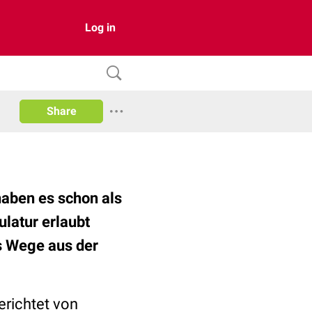
Log in
Share
aben es schon als
latur erlaubt
s Wege aus der
erichtet von