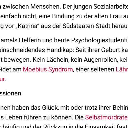
 zwischen Menschen. Der jungen Sozialarbeite
einfach nicht, eine Bindung zu der alten Frau a
g vor „Katrina“ aus der Südstaaten-Stadt herau
damals Helferin und heute Psychologiestudenti
 einschneidendes Handikap: Seit ihrer Geburt ka
t bewegen. Kein Lächeln, kein Augenrollen, ke
eidet am
Moebius Syndrom
, einer seltenen
Läh
ur
.
ssionen
enen haben das Glück, mit oder trotz ihrer Behi
s Leben führen zu können. Die
Selbstmordrate
 häufig und der Rückzug in die Einsamkeit fas