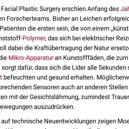
 Facial Plastic Surgery erschien Anfang des
Jah
en Forscherteams. Bisher an Leichen erfolgreic
atienten die ersten sein, die von einem „küns
nststoff-
Polymer
, das sich bei elektrischer Rei
l dabei die Kraftübertragung der Natur ersetze
 die
Mikro-Apparatur
an Kunstofffäden, die zum 
 sorgt dafür, dass sich die Lider alle Sekunden
t
befeuchten und gesund erhalten. Möglicherwe
prechenden Sensoren auch an anderen Stellen
ten mit der Gesichtslähmung, zumindest Trauer
Bewegungen auszudrücken.
g auf technische Neuentwicklungen zeigen Moe