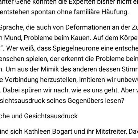
anter Gene konnten die Experten bisher nicht e
e entstehen spontan ohne familiäre Häufung.
prache, die auch von Deformationen an der Zu
m Mund, Probleme beim Kauen. Auf dem Körper
“. Wer weiß, dass Spiegelneurone eine entsch
schen spielen, der erkennt die Probleme bei
n. Um aus der Mimik des anderen dessen Sti
e Verbindung herzustellen, imitieren wir unbe
 Dabei spüren wir nach, wie es uns geht. Aber
sichtsausdruck seines Gegenübers lesen?
ache und Gesichtsausdruck
ind sich Kathleen Bogart und ihr Mitstreiter, 