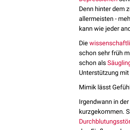
Denn hinter dem zu
allermeisten - me
kann wie jeder an
Die
wissenschaftli
schon sehr früh ma
schon als
Säuglin
Unterstützung mit 
Mimik lässt Gefüh
Irgendwann in de
kurzgekommen. Sie
Durchblutungsstö