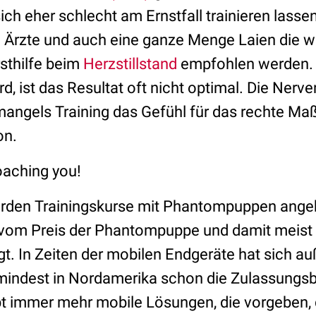
ch eher schlecht am Ernstfall trainieren lasse
 Ärzte und auch eine ganze Menge Laien die w
rsthilfe beim
Herzstillstand
empfohlen werden.
rd, ist das Resultat oft nicht optimal. Die Nerve
 mangels Training das Gefühl für das rechte Maß
on.
oaching you!
werden Trainingskurse mit Phantompuppen ange
 vom Preis der Phantompuppe und damit meist
t. In Zeiten der mobilen Endgeräte hat sich a
umindest in Nordamerika schon die Zulassung
bt immer mehr mobile Lösungen, die vorgeben, d