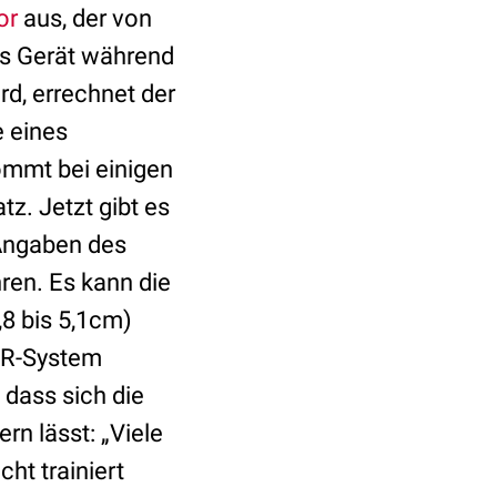
or
aus, der von
s Gerät während
rd, errechnet der
 eines
ommt bei einigen
z. Jetzt gibt es
 Angaben des
ren. Es kann die
,8 bis 5,1cm)
CPR-System
 dass sich die
rn lässt: „Viele
ht trainiert