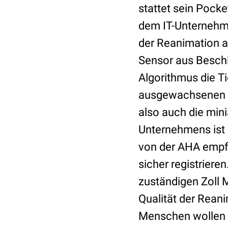
stattet sein Poc
dem IT-Unterneh
der Reanimation au
Sensor aus Besch
Algorithmus die T
ausgewachsenen De
also auch die min
Unternehmens ist 
von der AHA empfo
sicher registrier
zuständigen Zoll M
Qualität der Reani
Menschen wollen ni