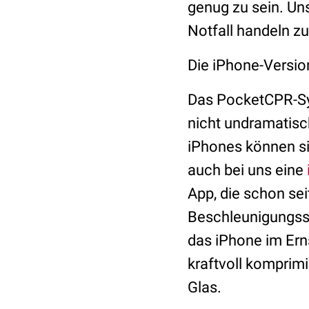
genug zu sein. Un
Notfall handeln z
Die iPhone-Versi
Das PocketCPR-Sy
nicht undramatisch
iPhones können sic
auch bei uns eine
App, die schon seit
Beschleunigungsse
das iPhone im Ern
kraftvoll komprimi
Glas.