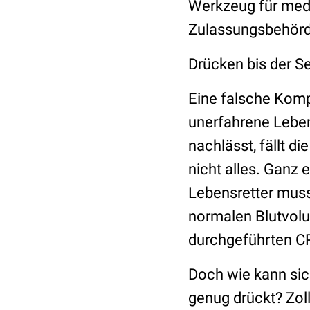
Werkzeug für medi
Zulassungsbehörd
Drücken bis der S
Eine falsche Kompr
unerfahrene Leben
nachlässt, fällt d
nicht alles. Ganz 
Lebensretter muss
normalen Blutvolu
durchgeführten CP
Doch wie kann sich
genug drückt? Zol