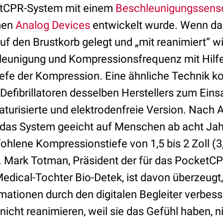
ketCPR-System mit einem
Beschleunigungssens
men
Analog Devices
entwickelt wurde. Wenn da
f den Brustkorb gelegt und „mit reanimiert“ wi
leunigung und Kompressionsfrequenz mit Hilfe
iefe der Kompression. Eine ähnliche Technik k
fibrillatoren desselben Herstellers zum Einsat
iaturisierte und elektrodenfreie Version. Nach
das System geeicht auf Menschen ab acht Jah
hlene Kompressionstiefe von 1,5 bis 2 Zoll (3
en. Mark Totman, Präsident der für das Pocket
edical-Tochter Bio-Detek, ist davon überzeugt,
mationen durch den digitalen Begleiter verbesse
cht reanimieren, weil sie das Gefühl haben, nic