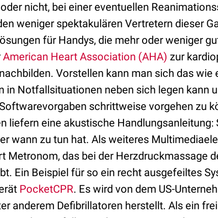
ch oder nicht, bei einer eventuellen Reanimations
den weniger spektakulären Vertretern dieser G
ösungen für Handys, die mehr oder weniger gut
r
American Heart Association (AHA)
zur kardi
nachbilden. Vorstellen kann man sich das wie e
n in Notfallsituationen neben sich legen kann
Softwarevorgaben schrittweise vorgehen zu k
 liefern eine akustische Handlungsanleitung:
er wann zu tun hat. Als weiteres Multimediael
rt Metronom, das bei der Herzdruckmassage d
bt. Ein Beispiel für so ein recht ausgefeiltes S
erät
PocketCPR
. Es wird von dem US-Untern
er anderem Defibrillatoren herstellt. Als ein frei