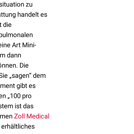
situation zu
attung handelt es
 die
opulmonalen
ine Art Mini-
 um dann
önnen. Die
 Sie „sagen“ dem
ement gibt es
en „100 pro
ystem ist das
ehmen
Zoll Medical
 erhältliches