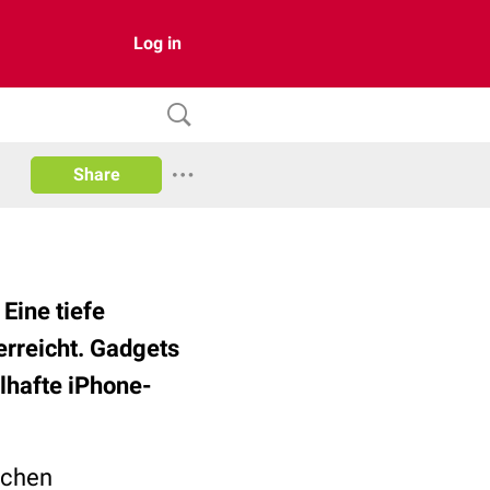
Log in
Share
Eine tiefe
erreicht. Gadgets
elhafte iPhone-
schen