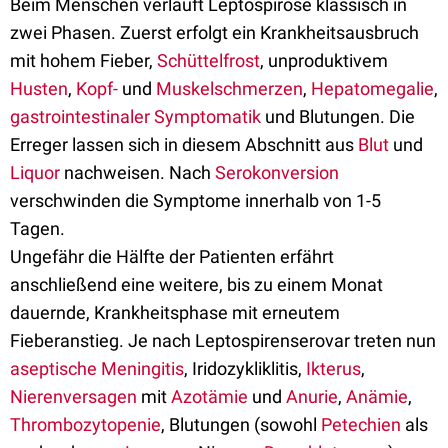
Beim Menschen verläuft Leptospirose klassisch in
zwei Phasen. Zuerst erfolgt ein Krankheitsausbruch
mit hohem Fieber,
Schüttelfrost
, unproduktivem
Husten
,
Kopf-
und
Muskelschmerzen
,
Hepatomegalie
,
gastrointestinaler Symptomatik
und Blutungen. Die
Erreger lassen sich in diesem Abschnitt aus
Blut
und
Liquor
nachweisen. Nach
Serokonversion
verschwinden die Symptome innerhalb von 1-5
Tagen.
Ungefähr die Hälfte der Patienten erfährt
anschließend eine weitere, bis zu einem Monat
dauernde, Krankheitsphase mit erneutem
Fieberanstieg. Je nach Leptospirenserovar treten nun
aseptische Meningitis
, Iridozykliklitis,
Ikterus
,
Nierenversagen
mit
Azotämie
und
Anurie
,
Anämie
,
Thrombozytopenie
, Blutungen (sowohl
Petechien
als