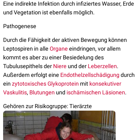
Eine indirekte Infektion durch infiziertes Wasser, Erde
und Vegetation ist ebenfalls möglich.
Pathogenese
Durch die Fähigkeit der aktiven Bewegung können
Leptospiren in alle
Organe
eindringen, vor allem
kommt es aber zu einer Besiedelung des
Tubulusepithels der
Niere
und der
Leberzellen
.
Außerdem erfolgt eine
Endothelzellschädigung
durch
ein
zytotoxisches
Glykoprotein
mit
konsekutiver
Vaskulitis
,
Blutungen
und
ischämischen
Läsionen
.
Gehören zur Risikogruppe: Tierärzte