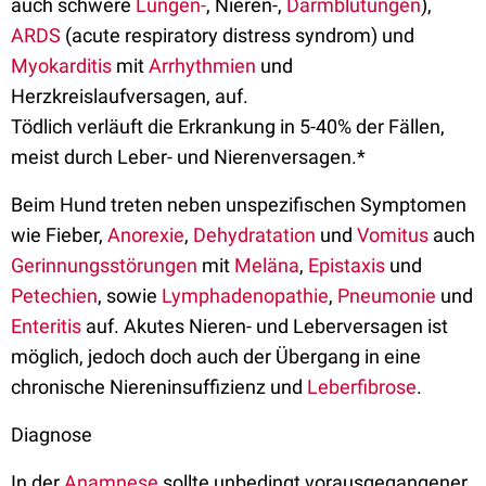
auch schwere
Lungen-
, Nieren-,
Darmblutungen
),
ARDS
(acute respiratory distress syndrom) und
Myokarditis
mit
Arrhythmien
und
Herzkreislaufversagen, auf.
Tödlich verläuft die Erkrankung in 5-40% der Fällen,
meist durch Leber- und Nierenversagen.*
Beim Hund treten neben unspezifischen Symptomen
wie Fieber,
Anorexie
,
Dehydratation
und
Vomitus
auch
Gerinnungsstörungen
mit
Meläna
,
Epistaxis
und
Petechien
, sowie
Lymphadenopathie
,
Pneumonie
und
Enteritis
auf. Akutes Nieren- und Leberversagen ist
möglich, jedoch doch auch der Übergang in eine
chronische Niereninsuffizienz und
Leberfibrose
.
Diagnose
In der
Anamnese
sollte unbedingt vorausgegangener