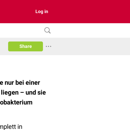
Log in
Share
e nur bei einer
 liegen – und sie
ykobakterium
mplett in