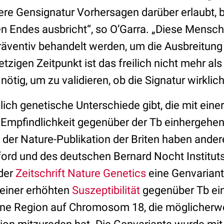
ere Gensignatur Vorhersagen darüber erlaubt, 
en Endes ausbricht“, so O’Garra. „Diese Mensc
äventiv behandelt werden, um die Ausbreitung
etzigen Zeitpunkt ist das freilich nicht mehr al
 nötig, um zu validieren, ob die Signatur wirklich 
ich genetische Unterschiede gibt, die mit einer
Empfindlichkeit gegenüber der Tb einhergehen, 
or der Nature-Publikation der Briten haben ande
ford und des deutschen Bernard Nocht Instituts
der
Zeitschrift Nature Genetics
eine Genvariant
 einer erhöhten
Suszeptibilität
gegenüber Tb ein
ine Region auf Chromosom 18, die möglicherw