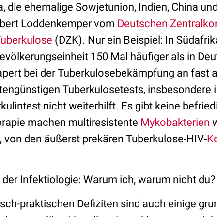
a, die ehemalige Sowjetunion, Indien, China un
obert Loddenkemper vom
Deutschen Zentralko
uberkulose
(DZK). Nur ein Beispiel: In Südafrika
evölkerungseinheit 150 Mal häufiger als in Deu
apert bei der Tuberkulosebekämpfung an fast al
tengünstigen Tuberkulosetests, insbesondere i
kulintest nicht weiterhilft. Es gibt keine befri
erapie machen multiresistente
Mykobakterien
w
 von den äußerst prekären Tuberkulose-HIV-
Ko
 der Infektiologie: Warum ich, warum nicht du?
sch-praktischen Defiziten sind auch einige gr