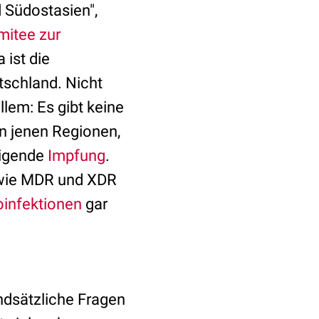
d Südostasien",
mitee zur
 ist die
tschland. Nicht
lem: Es gibt keine
n jenen Regionen,
edigende
Impfung
.
ie MDR und XDR
infektionen
gar
undsätzliche Fragen