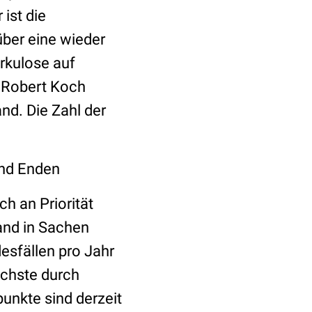
ist die
über eine wieder
rkulose auf
s Robert Koch
and. Die Zahl der
und Enden
h an Priorität
and in Sachen
desfällen pro Jahr
ichste durch
unkte sind derzeit