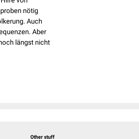
 Hilfe von
tproben nötig
ölkerung. Auch
sequenzen. Aber
 noch längst nicht
Other stuff