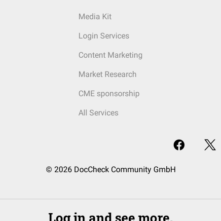
Media Kit
Login Services
Content Marketing
Market Research
CME sponsorship
All Services
© 2026 DocCheck Community GmbH
Log in and see more.