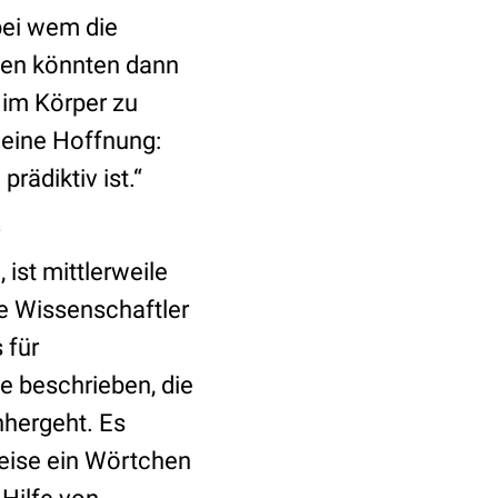
bei wem die
hen könnten dann
 im Körper zu
s eine Hoffnung:
prädiktiv ist.“
ist mittlerweile
re Wissenschaftler
 für
e beschrieben, die
hergeht. Es
eise ein Wörtchen