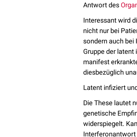
Antwort des
Orga
Interessant wird 
nicht nur bei Pati
sondern auch bei I
Gruppe der latent 
manifest erkrankte
diesbezüglich unau
Latent infiziert u
Die These lautet n
genetische Empfi
widerspiegelt. Ka
Interferonantwort 