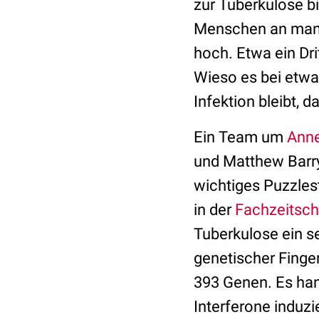
zur Tuberkulose bi
Menschen an manif
hoch. Etwa ein Dri
Wieso es bei etwa 
Infektion bleibt, 
Ein Team um
Anne
und Matthew Barry
wichtiges Puzzles
in der
Fachzeitschr
Tuberkulose ein se
genetischer Finge
393 Genen. Es han
Interferone induzi