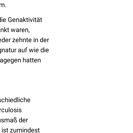
um.
ie Genaktivität
ankt waren,
eder zehnte in der
natur auf wie die
 dagegen hatten
schiedliche
rculosis
Ausmaß der
 ist zumindest