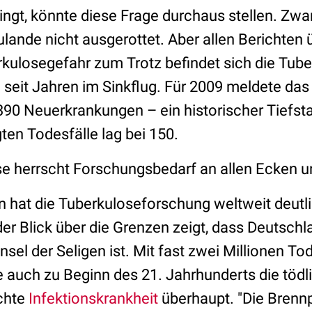
ngt, könnte diese Frage durchaus stellen. Zwar 
lande nicht ausgerottet. Aber allen Berichten 
kulosegefahr zum Trotz befindet sich die Tube
eit Jahren im Sinkflug. Für 2009 meldete da
 4390 Neuerkrankungen – ein historischer Tiefst
ten Todesfälle lag bei 150.
se herrscht Forschungsbedarf an allen Ecken 
n hat die Tuberkuloseforschung weltweit deutlic
r Blick über die Grenzen zeigt, dass Deutschl
nsel der Seligen ist. Mit fast zwei Millionen To
e auch zu Beginn des 21. Jahrhunderts die tödl
chte
Infektionskrankheit
überhaupt. "Die Brennp