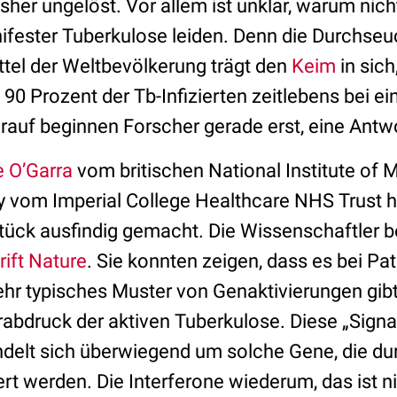
sher ungelöst. Vor allem ist unklar, warum nich
ester Tuberkulose leiden. Denn die Durchseu
ttel der Weltbevölkerung trägt den
Keim
in sich
90 Prozent der Tb-Infizierten zeitlebens bei ei
darauf beginnen Forscher gerade erst, eine Antw
 O’Garra
vom britischen National Institute of 
 vom Imperial College Healthcare NHS Trust ha
tück ausfindig gemacht. Die Wissenschaftler b
ift Nature
. Sie konnten zeigen, dass es bei Pat
hr typisches Muster von Genaktivierungen gibt,
rabdruck der aktiven Tuberkulose. Diese „Signa
delt sich überwiegend um solche Gene, die du
ert werden. Die Interferone wiederum, das ist ni