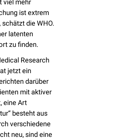
t viel mehr
chung ist extrem
, schätzt die WHO.
ner latenten
ort zu finden.
Medical Research
t jetzt ein
erichten darüber
ienten mit aktiver
 eine Art
tur“ besteht aus
rch verschiedene
cht neu, sind eine