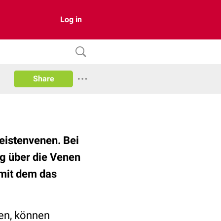
Log in
Share
eistenvenen. Bei
g über die Venen
 mit dem das
en, können