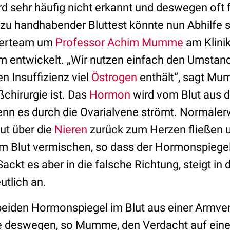
rd sehr häufig nicht erkannt und deswegen oft 
h zu handhabender Bluttest könnte nun Abhilfe 
herteam um
Professor Achim Mumme
am Klini
m entwickelt. „Wir nutzen einfach den Umstand
en Insuffizienz viel
Östrogen
enthält“, sagt Mum
ßchirurgie ist. Das
Hormon
wird vom Blut aus 
n es durch die Ovarialvene strömt. Normaler
ut über die
Nieren
zurück zum Herzen fließen u
m Blut vermischen, so dass der Hormonspiege
 Sackt es aber in die falsche Richtung, steigt i
tlich an.
 beiden Hormonspiegel im Blut aus einer Armve
 deswegen, so Mumme, den Verdacht auf eine