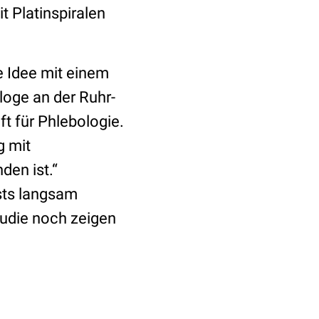
t Platinspiralen
e Idee mit einem
loge an der Ruhr-
t für Phlebologie.
 mit
den ist.“
ests langsam
tudie noch zeigen