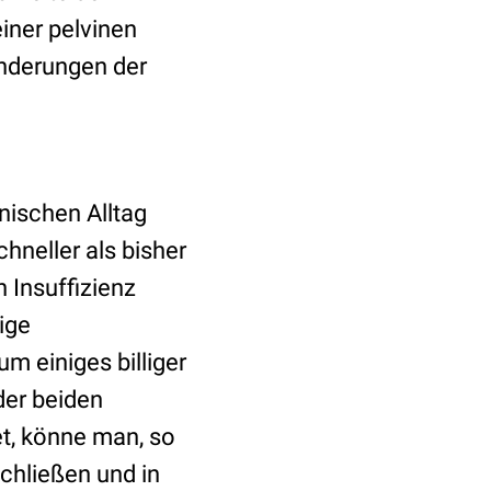
iner pelvinen
änderungen der
nischen Alltag
chneller als bisher
n Insuffizienz
ige
 einiges billiger
der beiden
et, könne man, so
chließen und in