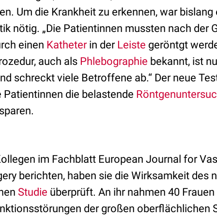
ten. Um die Krankheit zu erkennen, war bislan
tik nötig. „Die Patientinnen mussten nach der 
rch einen
Katheter
in der
Leiste
geröntgt werden
ozedur, auch als
Phlebographie
bekannt, ist nu
nd schreckt viele Betroffene ab.“ Der neue Tes
 Patientinnen die belastende
Röntgenuntersu
rsparen.
Kollegen im Fachblatt European Journal for Va
ery berichten, haben sie die Wirksamkeit des 
inen
Studie
überprüft. An ihr nahmen 40 Frauen
n Funktionsstörungen der großen oberflächlich