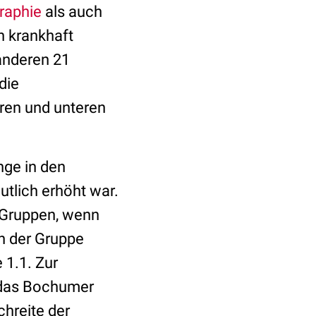
raphie
als auch
h krankhaft
anderen 21
die
eren und unteren
nge in den
utlich erhöht war.
 Gruppen, wenn
n der Gruppe
 1.1. Zur
t das Bochumer
hreite der