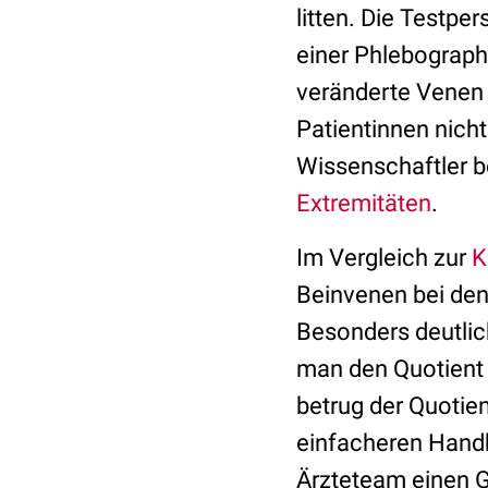
litten. Die Testp
einer Phlebographi
veränderte Venen 
Patientinnen nich
Wissenschaftler b
Extremitäten
.
Im Vergleich zur
K
Beinvenen bei den 
Besonders deutlic
man den Quotient 
betrug der Quotien
einfacheren Handh
Ärzteteam einen G