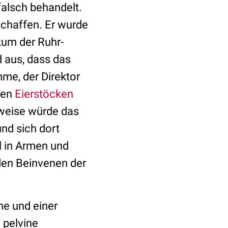
falsch behandelt.
schaffen. Er wurde
kum der Ruhr-
 aus, dass das
me, der Direktor
den
Eierstöcken
weise würde das
nd sich dort
l in Armen und
n den Beinvenen der
ne und einer
 pelvine