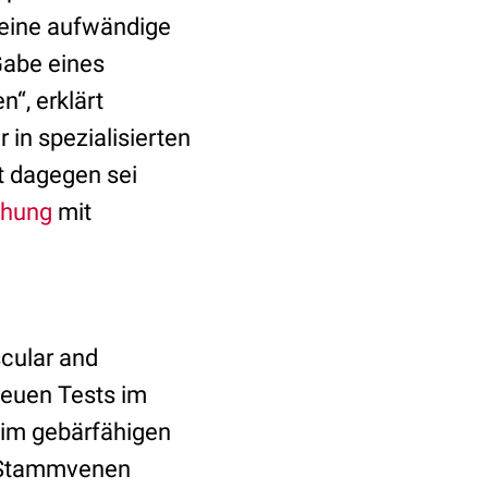
g eine aufwändige
Gabe eines
“, erklärt
r in spezialisierten
t dagegen sei
chung
mit
scular and
neuen Tests im
 im gebärfähigen
en Stammvenen