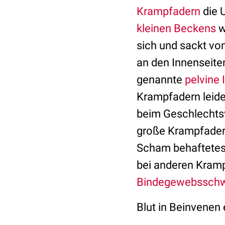
Krampfadern
die 
kleinen Beckens
w
sich und sackt vom
an den Innenseite
genannte
pelvine
Krampfadern leide
beim Geschlechtsv
große Krampfadern 
Scham behaftetes K
bei anderen Kramp
Bindegewebssch
Blut in Beinvenen 