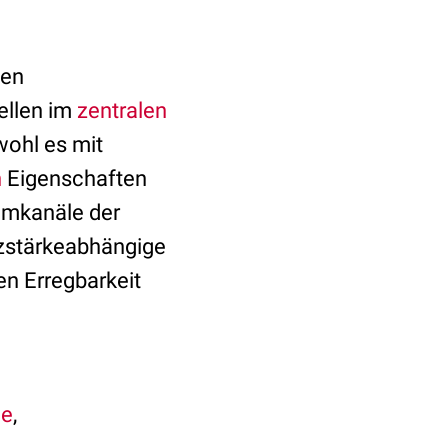
hen
ellen im
zentralen
ohl es mit
n
Eigenschaften
iumkanäle der
izstärkeabhängige
en Erregbarkeit
ie
,