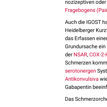
nozizeptiven ode
Fragebogens (Pai
Auch die IGOST h
Heidelberger Kurz
das Erfassen eine
Grundursache ein
der
NSAR
,
COX-2
Schmerzen kom
serotonergen
Syst
Antikonvulsiva
wie
Gabapentin beeinf
Das Schmerzorches