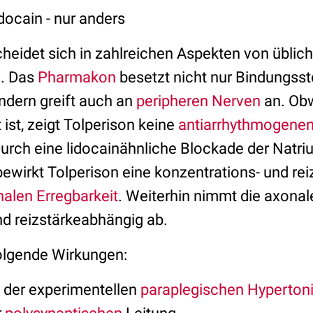
docain - nur anders
cheidet sich in zahlreichen Aspekten von üblic
n
. Das
Pharmakon
besetzt nicht nur Bindungsst
ondern greift auch an
peripheren Nerven
an. Obw
ist, zeigt Tolperison keine
antiarrhythmogene
Durch eine lidocainähnliche Blockade der Natr
irkt Tolperison eine konzentrations- und re
nalen
Erregbarkeit
. Weiterhin nimmt die axonal
nd reizstärkeabhängig ab.
folgende Wirkungen:
 der experimentellen
paraplegischen
Hyperton