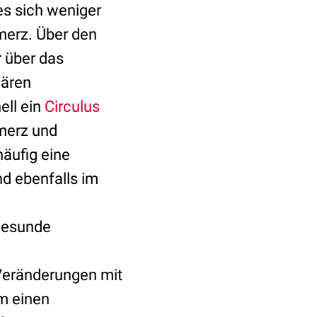
es sich weniger
erz. Über den
r über das
dären
ell ein
Circulus
merz und
äufig eine
nd ebenfalls im
 gesunde
eränderungen mit
m einen