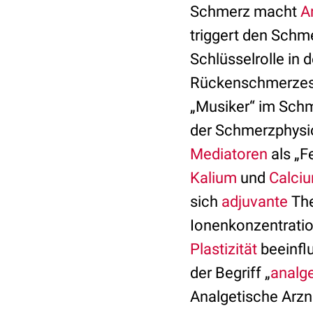
Schmerz macht
A
triggert den Schm
Schlüsselrolle in 
Rückenschmerzes
„Musiker“ im Schm
der Schmerzphysi
Mediatoren
als „F
Kalium
und
Calci
sich
adjuvante
The
Ionenkonzentratio
Plastizität
beeinflu
der Begriff „
analg
Analgetische Arzne