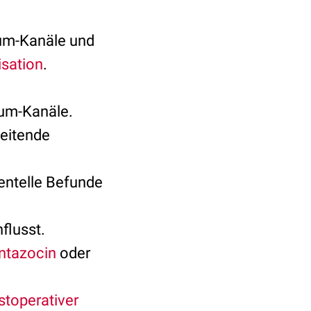
um-Kanäle und
isation
.
ium-Kanäle.
beitende
mentelle Befunde
flusst.
ntazocin
oder
stoperativer