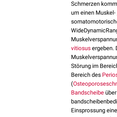
Schmerzen kommen,
um einen Muskel- 
somatomotorisc
WideDynamicRange
Muskelverspannun
vitiosus
ergeben. 
Muskelverspannung
Störung im Bereic
Bereich des
Perio
(
Osteoporosesch
Bandscheibe
über
bandscheibenbedi
Einsprossung eine