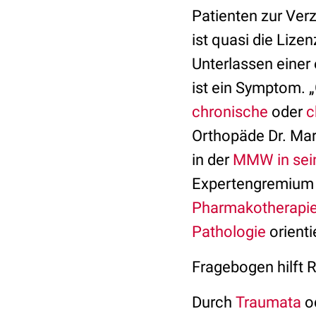
Patienten zur Ver
ist quasi die Lize
Unterlassen einer 
ist ein Symptom. „
chronische
oder
c
Orthopäde Dr. Ma
in der
MMW in sei
Expertengremium
Pharmakotherapi
Pathologie
orienti
Fragebogen hilft 
Durch
Traumata
o