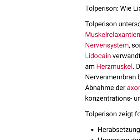
Tolperison: Wie Li
Tolperison unters
Muskelrelaxantie
Nervensystem
, s
Lidocain
verwandt 
am
Herzmuskel
. 
Nervenmembran bew
Abnahme der
axo
konzentrations- u
Tolperison zeigt 
Herabsetzung