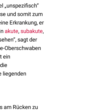
el „unspezifisch“
nose und somit zum
ine Erkrankung, er
in
akute
,
subakute
,
hen“, sagt der
ee-Oberschwaben
t ein
 die
 liegenden
es am Rücken zu