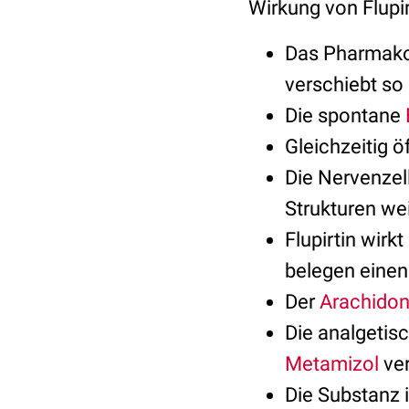
Wirkung von Flupir
Das Pharmako
verschiebt so
Die spontane
Gleichzeitig 
Die Nervenzel
Strukturen wei
Flupirtin wir
belegen eine
Der
Arachido
Die analgetisc
Metamizol
ver
Die Substanz 