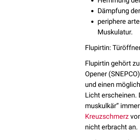
Hemmung de
Dämpfung de
periphere arte
Muskulatur.
Flupirtin: Türöffne
Flupirtin gehört 
Opener (SNEPCO). 
und einen möglich
Licht erscheinen. 
muskulkär“ immer
Kreuzschmerz
vom
nicht erbracht an.