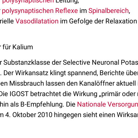
r
polysynaptischen
Leitung,
r
polysynaptischen Reflexe
im
Spinalbereich
,
rielle
Vasodilatation
im Gefolge der Relaxation 
r für Kalium
zur Substanzklasse der Selective Neuronal Pot
Der Wirkansatz klingt spannend, Berichte üb
en Missbrauch lassen den Kanalöffner aktuell
Die IGOST betrachtet die Wirkung „primär oder 
hin als B-Empfehlung. Die
Nationale Versorgung
 4. Oktober 2010 hingegen sieht einen Wirksam