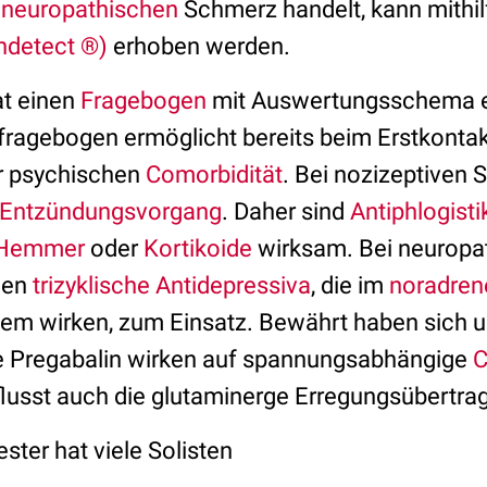
r
neuropathischen
Schmerz handelt, kann mithil
ndetect ®)
erhoben werden.
at einen
Fragebogen
mit Auswertungsschema en
fragebogen ermöglicht bereits beim Erstkonta
r psychischen
Comorbidität
. Bei nozizeptiven 
Entzündungsvorgang
. Daher sind
Antiphlogisti
-Hemmer
oder
Kortikoide
wirksam. Bei neuropa
men
trizyklische Antidepressiva
, die im
noradren
em wirken, zum Einsatz. Bewährt haben sich u
 Pregabalin wirken auf spannungsabhängige
C
lusst auch die glutaminerge Erregungsübertra
ter hat viele Solisten