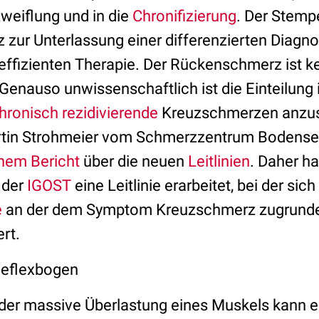
zweiflung und in die
Chronifizierung
. Der Stemp
nz zur Unterlassung einer differenzierten Diag
effizienten Therapie. Der Rückenschmerz ist ke
Genauso unwissenschaftlich ist die Einteilung 
hronisch rezidivierende
Kreuzschmerzen anzuse
rtin Strohmeier vom Schmerzzentrum Bodens
nem Bericht
über die neuen
Leitlinien
. Daher ha
 der
IGOST
eine Leitlinie erarbeitet, bei der sich
e
an der dem Symptom Kreuzschmerz zugrunde
ert.
Reflexbogen
der massive Überlastung eines Muskels kann 