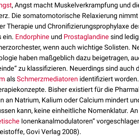
ngst
, Angst macht Muskelverkrampfung und d
erz. Die somatomotorische Relaxierung nimmt
der Therapie und Chronifizierungsprophylaxe de
 ein.
Endorphine
und
Prostaglandine
sind ledig
erzorchester, wenn auch wichtige Solisten. N
ologie haben maßgeblich dazu beigetragen, au
einde“ zu klassifizieren. Neuerdings sind auch 
um
als
Schmerzmediatoren
identifiziert worden
rapiekonzepte. Bisher existiert für die Pharma
n an Natrium, Kalium oder Calcium mindert un
ssen kann, keine einheitliche Nomenklatur. An 
etische
Ionenkanalmodulatoren“ vorgeschlagen 
istoffe, Govi Verlag 2008).