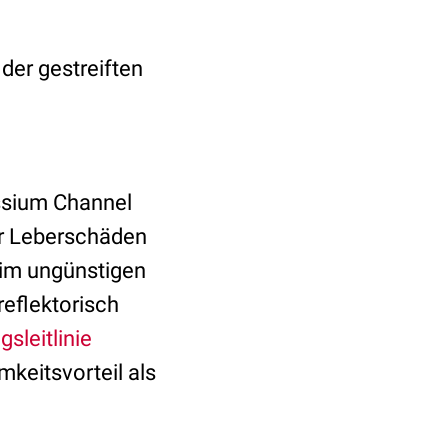
der gestreiften
assium Channel
er Leberschäden
 im ungünstigen
reflektorisch
sleitlinie
keitsvorteil als