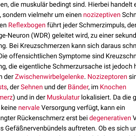
 die muskulär bedingt sind. Hierbei handelt 
, sondern vielmehr um einen
nozizeptiven
Schm
hen
Reflexbogen
führt jeder Schmerzimpuls, de
-Neuron (WDR) geleitet wird, zu einer sekun
g. Bei Kreuzschmerzen kann sich daraus schn
Die offensichtlichen Symptome sind Kreuzsch
, die eigentliche Schmerzursache ist jedoch h
h der
Zwischenwirbelgelenke
.
Nozizeptoren
si
sts
, der
Sehnen
und der
Bänder
, im
Knochen
merz
) und in der
Muskulatur
lokalisiert. Da die
 keine
nervale
Versorgung verfügt, kann ein
ngter Rückenschmerz erst bei
degenerativen
V
s Gefäßnervenbündels auftreten. Ob es sich u