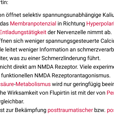
tin:
n öffnet selektiv spannungsunabhängige Kali
 das
Membranpotenzial
in Richtung
Hyperpolar
Entladungstätigkeit
der Nervenzelle nimmt ab.
öffnen sich weniger spannungsgesteuerte Calc
le leitet weniger Information an schmerzverar
ter, was zu einer Schmerzlinderung führt.
kt nicht direkt am NMDA Rezeptor. Viele experi
n funktionellen NMDA Rezeptorantagonismus.
nsäure
-
Metabolismus
wird nur geringfügig beein
he Wirksamkeit von Flupirtin ist mit der von
Pe
gleichbar.
ist zur Bekämpfung
posttraumatischer
bzw.
po