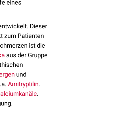
fe eines
twickelt. Dieser
kt zum Patienten
Schmerzen ist die
ka
aus der Gruppe
thischen
ergen
und
.a.
Amitryptilin
.
alciumkanäle
.
gung.