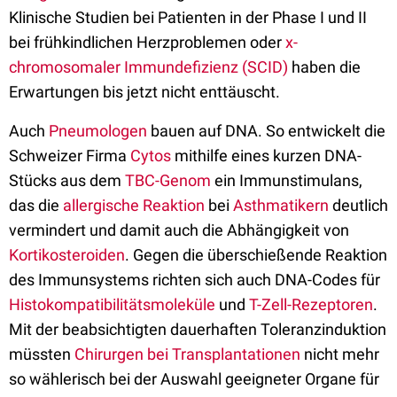
Klinische Studien bei Patienten in der Phase I und II
bei frühkindlichen Herzproblemen oder
x-
chromosomaler Immundefizienz (SCID)
haben die
Erwartungen bis jetzt nicht enttäuscht.
Auch
Pneumologen
bauen auf DNA. So entwickelt die
Schweizer Firma
Cytos
mithilfe eines kurzen DNA-
Stücks aus dem
TBC-Genom
ein Immunstimulans,
das die
allergische Reaktion
bei
Asthmatikern
deutlich
vermindert und damit auch die Abhängigkeit von
Kortikosteroiden
. Gegen die überschießende Reaktion
des Immunsystems richten sich auch DNA-Codes für
Histokompatibilitätsmoleküle
und
T-Zell-Rezeptoren
.
Mit der beabsichtigten dauerhaften Toleranzinduktion
müssten
Chirurgen bei Transplantationen
nicht mehr
so wählerisch bei der Auswahl geeigneter Organe für