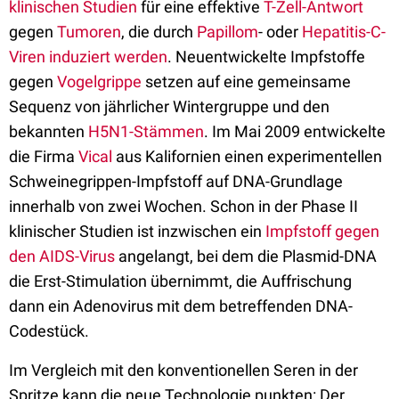
klinischen Studien
für eine effektive
T-Zell-Antwort
gegen
Tumoren
, die durch
Papillom
- oder
Hepatitis-C-
Viren
induziert werden
. Neuentwickelte Impfstoffe
gegen
Vogelgrippe
setzen auf eine gemeinsame
Sequenz von jährlicher Wintergruppe und den
bekannten
H5N1-Stämmen
. Im Mai 2009 entwickelte
die Firma
Vical
aus Kalifornien einen experimentellen
Schweinegrippen-Impfstoff auf DNA-Grundlage
innerhalb von zwei Wochen. Schon in der Phase II
klinischer Studien ist inzwischen ein
Impfstoff gegen
den AIDS-Virus
angelangt, bei dem die Plasmid-DNA
die Erst-Stimulation übernimmt, die Auffrischung
dann ein Adenovirus mit dem betreffenden DNA-
Codestück.
Im Vergleich mit den konventionellen Seren in der
Spritze kann die neue Technologie punkten: Der