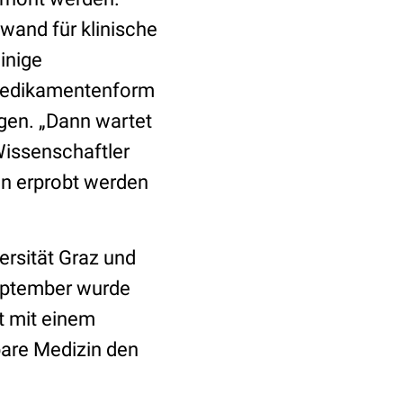
wand für klinische
inige
 Medikamentenform
egen. „Dann wartet
Wissenschaftler
en erprobt werden
ersität Graz und
eptember wurde
t mit einem
kbare Medizin den