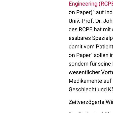
Engineering (RCP
on Paper)“ auf ind
Univ.-Prof. Dr. J
des RCPE hat mit 
essbares Spezialpa
damit vom Patien
on Paper“ sollen 
sondern für seine
wesentlicher Vorte
Medikamente auf d
Geschlecht und Kö
Zeitverzögerte Wi