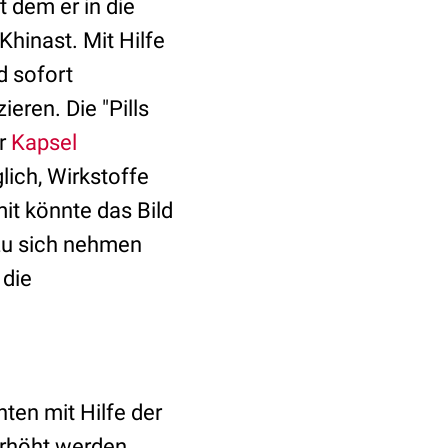
t dem er in die
Khinast. Mit Hilfe
d sofort
ren. Die "Pills
er
Kapsel
ich, Wirkstoffe
it könnte das Bild
 zu sich nehmen
 die
ten mit Hilfe der
rhöht werden.