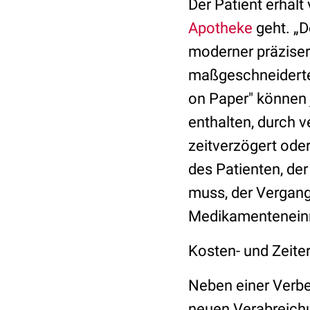
Der Patient erhält
Apotheke
geht. „D
moderner präziser
maßgeschneiderte 
on Paper" können 
enthalten, durch 
zeitverzögert ode
des Patienten, de
muss, der Vergange
Medikamenteneinna
Kosten- und Zeite
Neben einer Verb
neuen Verabreich