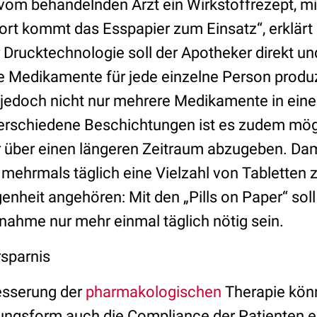
 vom behandelnden Arzt ein Wirkstoffrezept, mi
ort kommt das Esspapier zum Einsatz“, erklärt 
 Drucktechnologie soll der Apotheker direkt un
Medikamente für jede einzelne Person produzie
jedoch nicht nur mehrere Medikamente in ein
verschiedene Beschichtungen ist es zudem mögl
r über einen längeren Zeitraum abzugeben. Dam
r mehrmals täglich eine Vielzahl von Tabletten
nheit angehören: Mit den „Pills on Paper“ soll
hme nur mehr einmal täglich nötig sein.
rsparnis
esserung der
pharmakologischen
Therapie könn
ungsform auch die Compliance der Patienten e