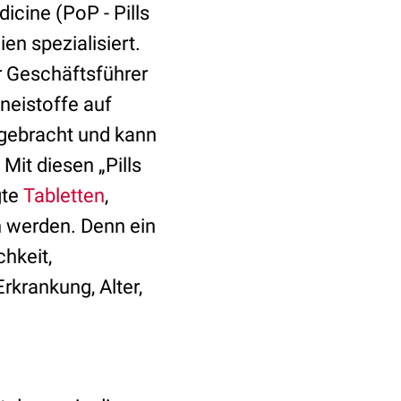
icine (PoP - Pills
en spezialisiert.
r Geschäftsführer
neistoffe auf
ngebracht und kann
it diesen „Pills
gte
Tabletten
,
 werden. Denn ein
hkeit,
rkrankung, Alter,