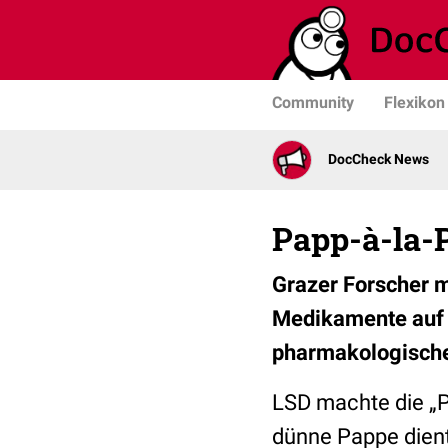
Community
Flexikon
DocCheck News
Papp-à-la-P
Grazer Forscher m
Medikamente auf e
pharmakologische 
LSD machte die „P
dünne Pappe dient