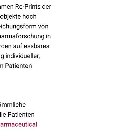
amen Re-Prints der
tobjekte hoch
reichungsform von
harmaforschung in
erden auf essbares
g individueller,
n Patienten
ömmliche
lle Patienten
harmaceutical