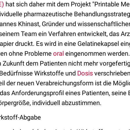
E)
hat sich daher mit dem Projekt "Printable Med
ividuelle pharmazeutische Behandlungsstrategi
ohannes Khinast, Gründer und wissenschaftliche
seinem Team ein Verfahren entwickelt, das Arz
pier druckt. Es wird in eine Gelatinekapsel ei
ten ohne Probleme
oral
eingenommen werden. M
in Zukunft dem Patienten nicht mehr vorgeferti
 Bedürfnisse Wirkstoffe und
Dosis
verschrieben
il der neuen Verabreichungsform ist die Möglic
as Anforderungsprofil eines Patienten, seine E
rpergröße, individuell abzustimmen.
rkstoff-Abgabe