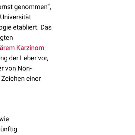
 ernst genommen“,
Universität
ogie etabliert. Das
ngten
lärem Karzinom
ung der Leber vor,
r von Non-
Zeichen einer
wie
ünftig