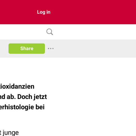
Log in
Share
tioxidanzien
d ab. Doch jetzt
rhistologie bei
t junge