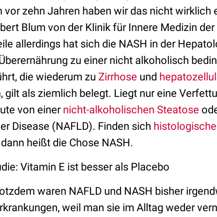
 vor zehn Jahren haben wir das nicht wirklich
ert Blum von der Klinik für Innere Medizin der 
eile allerdings hat sich die NASH in der Hepatol
berernährung zu einer nicht alkoholisch bedi
hrt, die wiederum zu
Zirrhose
und
hepatozellu
 gilt als ziemlich belegt. Liegt nur eine Verfett
ute von einer
nicht-alkoholischen Steatose
ode
iver Disease (NAFLD). Finden sich
histologische
s, dann heißt die Chose NASH.
ie: Vitamin E ist besser als Placebo
 Trotzdem waren NAFLD und NASH bisher irgend
rkrankungen, weil man sie im Alltag weder vern