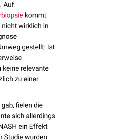
. Auf
rbiopsie
kommt
nicht wirklich in
agnose
weg gestellt: Ist
lerweise
 keine relevante
ich zu einer
ab, fielen die
nte sich allerdings
t NASH ein Effekt
en Studie wurden