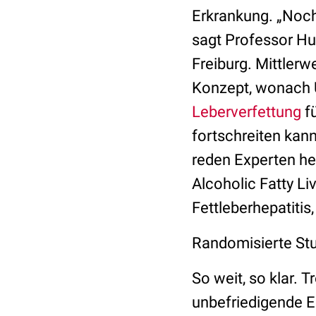
Erkrankung. „Noch
sagt Professor Hub
Freiburg. Mittlerw
Konzept, wonach Ü
Leberverfettung
fü
fortschreiten kann,
reden Experten he
Alcoholic Fatty L
Fettleberhepatiti
Randomisierte Stud
So weit, so klar.
unbefriedigende E