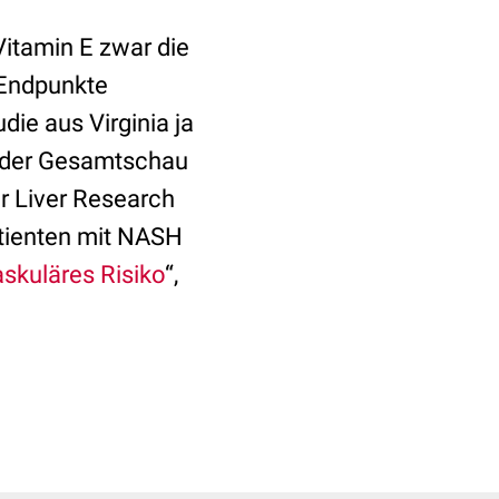
itamin E zwar die
 Endpunkte
die aus Virginia ja
in der Gesamtschau
r Liver Research
atienten mit NASH
skuläres Risiko
“,