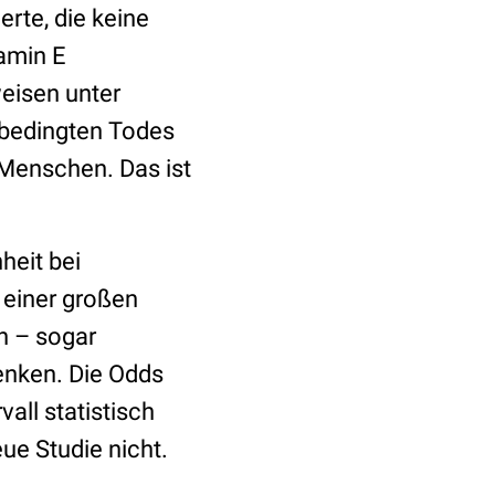
rte, die keine
tamin E
weisen unter
 bedingten Todes
 Menschen. Das ist
heit bei
 einer großen
n – sogar
senken. Die Odds
all statistisch
eue Studie nicht.