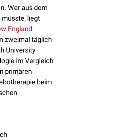
en. Wer aus dem
müsste, liegt
w England
on zweimal täglich
h University
logie im Vergleich
en primären
cebotherapie beim
ischen
sch