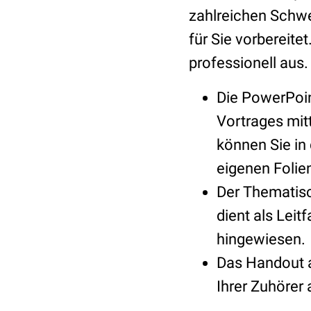
zahlreichen Schwe
für Sie vorbereite
professionell aus.
Die PowerPoin
Vortrages mitt
können Sie in
eigenen Folie
Der Thematisc
dient als Leit
hingewiesen.
Das Handout a
Ihrer Zuhörer