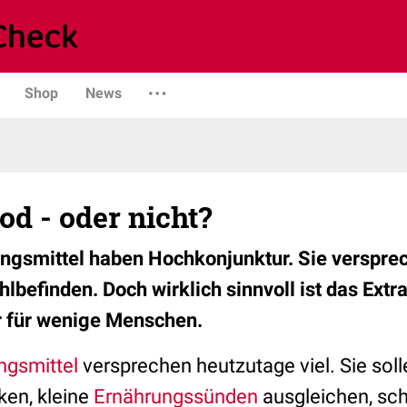
Shop
News
d - oder nicht?
gsmittel haben Hochkonjunktur. Sie verspre
lbefinden. Doch wirklich sinnvoll ist das Extr
r für wenige Menschen.
gsmittel
versprechen heutzutage viel. Sie soll
ken, kleine
Ernährungssünden
ausgleichen, sc