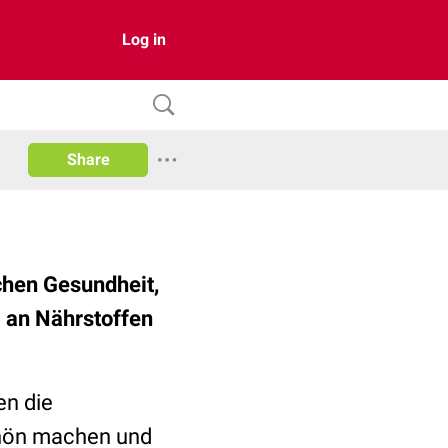
Log in
Share
chen Gesundheit,
a an Nährstoffen
en die
hön machen und