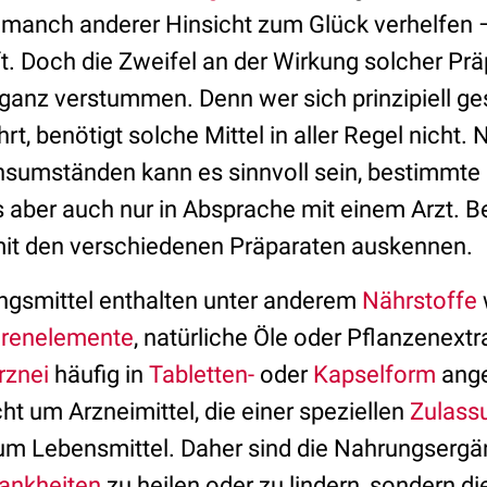
manch anderer Hinsicht zum Glück verhelfen 
t. Doch die Zweifel an der Wirkung solcher Prä
ganz verstummen. Denn wer sich prinzipiell g
, benötigt solche Mittel in aller Regel nicht. 
umständen kann es sinnvoll sein, bestimmte 
 aber auch nur in Absprache mit einem Arzt. B
 mit den verschiedenen Präparaten auskennen.
gsmittel enthalten unter anderem
Nährstoffe
renelemente
, natürliche Öle oder Pflanzenext
rznei
häufig in
Tabletten
-
oder
Kapselform
ange
cht um Arzneimittel, die einer speziellen
Zulass
 um Lebensmittel. Daher sind die Nahrungsergä
ankheiten
zu heilen oder zu lindern, sondern d