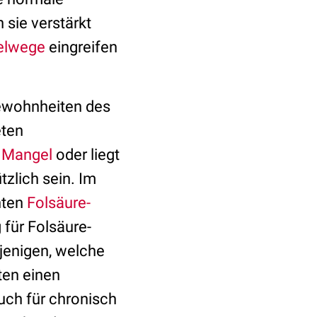
 sie verstärkt
elwege
eingreifen
sgewohnheiten des
eten
n
Mangel
oder liegt
tzlich sein. Im
hten
Folsäure-
 für Folsäure-
jenigen, welche
ten einen
uch für chronisch