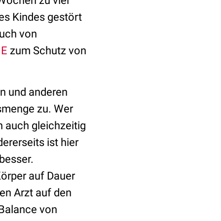
Wochen zu viel
es Kindes gestört
Auch von
d
E
zum Schutz von
en und anderen
esmenge zu. Wer
 auch gleichzeitig
rerseits ist hier
besser.
örper auf Dauer
nen Arzt auf den
 Balance von