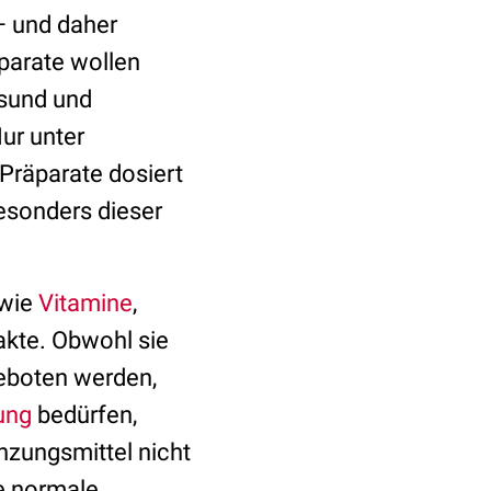
– und daher
parate wollen
esund und
Nur unter
Präparate dosiert
esonders dieser
wie
Vitamine
,
rakte. Obwohl sie
boten werden,
ung
bedürfen,
nzungsmittel nicht
ie normale