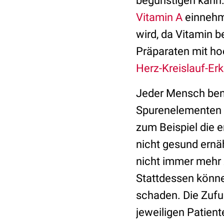
begünstigen kann.
Vitamin A
einnehme
wird, da Vitamin 
Präparaten mit ho
Herz-Kreislauf-Er
Jeder Mensch benö
Spurenelementen u
zum Beispiel die 
nicht gesund ernäh
nicht immer mehr 
Stattdessen könn
schaden. Die Zufuh
jeweiligen Patien