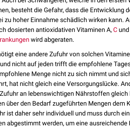
 Auch bei Schwangeren, welche in den ersten 
n, besteht die Gefahr, dass die Entwicklung d
bei zu hoher Einnahme schädlich wirken kann. 
ch dosierten antioxidativen Vitaminen A,
C
un
krankungen
wird abgeraten.
tigt eine andere Zufuhr von solchen Vitamin
nd nicht auf jeden trifft die empfohlene Tag
empfohlene Menge nicht zu sich nimmt und sich
rt, hat nicht gleich eine Versorgungslücke. Ande
Zufuhr an lebenswichtigen Nährstoffen gleich 
en über den Bedarf zugeführten Mengen dem K
r ist daher sehr individuell und muss durch ei
ten abgestimmt werden, um eine ausreichende