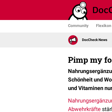
Community
Flexikon
DocCheck News
Pimp my foo
Nahrungsergänzun
Schönheit und Woh
und Vitaminen nu
Nahrungsergänzun
Abwehrkräfte
stär