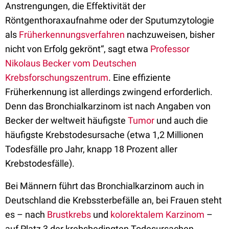
Anstrengungen, die Effektivität der
Röntgenthoraxaufnahme oder der Sputumzytologie
als
Früherkennungsverfahren
nachzuweisen, bisher
nicht von Erfolg gekrönt“, sagt etwa
Professor
Nikolaus Becker vom Deutschen
Krebsforschungszentrum
. Eine effiziente
Früherkennung ist allerdings zwingend erforderlich.
Denn das Bronchialkarzinom ist nach Angaben von
Becker der weltweit häufigste
Tumor
und auch die
häufigste Krebstodesursache (etwa 1,2 Millionen
Todesfälle pro Jahr, knapp 18 Prozent aller
Krebstodesfälle).
Bei Männern führt das Bronchialkarzinom auch in
Deutschland die Krebssterbefälle an, bei Frauen steht
es – nach
Brustkrebs
und
kolorektalem Karzinom
–
auf Platz 3 der krebsbedingten Todesursachen.