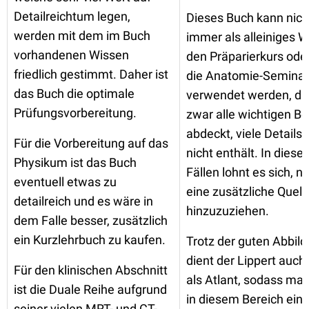
Detailreichtum legen,
Dieses Buch kann nich
werden mit dem im Buch
immer als alleiniges W
vorhandenen Wissen
den Präparierkurs oder
friedlich gestimmt. Daher ist
die Anatomie-Semina
das Buch die optimale
verwendet werden, da
Prüfungsvorbereitung.
zwar alle wichtigen Be
abdeckt, viele Details
Für die Vorbereitung auf das
nicht enthält. In diese
Physikum ist das Buch
Fällen lohnt es sich, n
eventuell etwas zu
eine zusätzliche Quell
detailreich und es wäre in
hinzuzuziehen.
dem Falle besser, zusätzlich
ein Kurzlehrbuch zu kaufen.
Trotz der guten Abbil
dient der Lippert auch 
Für den klinischen Abschnitt
als Atlant, sodass man
ist die Duale Reihe aufgrund
in diesem Bereich ein
seiner vielen MRT- und CT-