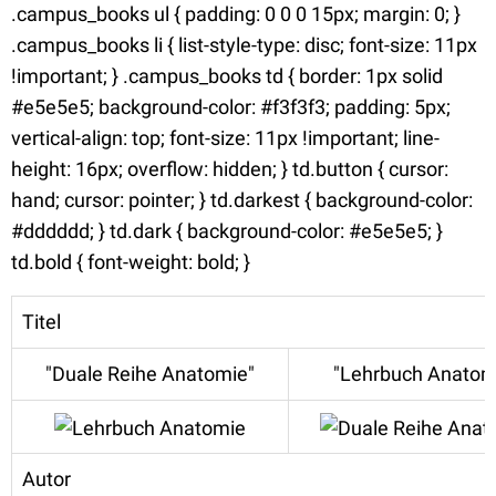
.campus_books ul { padding: 0 0 0 15px; margin: 0; }
.campus_books li { list-style-type: disc; font-size: 11px
!important; } .campus_books td { border: 1px solid
#e5e5e5; background-color: #f3f3f3; padding: 5px;
vertical-align: top; font-size: 11px !important; line-
height: 16px; overflow: hidden; } td.button { cursor:
hand; cursor: pointer; } td.darkest { background-color:
#dddddd; } td.dark { background-color: #e5e5e5; }
td.bold { font-weight: bold; }
Titel
"Duale Reihe Anatomie"
"Lehrbuch Anatom
Autor