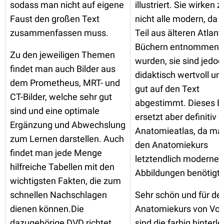
sodass man nicht auf eigene
illustriert. Sie wirken 
Faust den großen Text
nicht alle modern, da 
zusammenfassen muss.
Teil aus älteren Atlan
Büchern entnommen
Zu den jeweiligen Themen
wurden, sie sind jedoc
findet man auch Bilder aus
didaktisch wertvoll un
dem Prometheus, MRT- und
gut auf den Text
CT-Bilder, welche sehr gut
abgestimmt. Dieses B
sind und eine optimale
ersetzt aber definitiv 
Ergänzung und Abwechslung
Anatomieatlas, da man
zum Lernen darstellen. Auch
den Anatomiekurs
findet man jede Menge
letztendlich moderner
hilfreiche Tabellen mit den
Abbildungen benötigt.
wichtigsten Fakten, die zum
schnellen Nachschlagen
Sehr schön und für de
dienen können.Die
Anatomiekurs von Vort
dazugehörige DVD richtet
sind die farbig hinterl