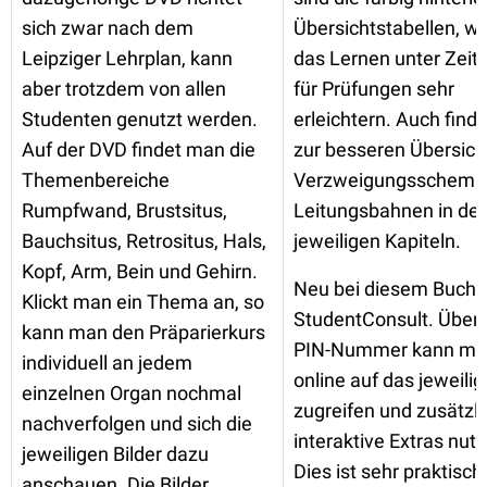
sich zwar nach dem
Übersichtstabellen, w
Leipziger Lehrplan, kann
das Lernen unter Zeit
aber trotzdem von allen
für Prüfungen sehr
Studenten genutzt werden.
erleichtern. Auch find
Auf der DVD findet man die
zur besseren Übersich
Themenbereiche
Verzweigungsschemat
Rumpfwand, Brustsitus,
Leitungsbahnen in de
Bauchsitus, Retrositus, Hals,
jeweiligen Kapiteln.
Kopf, Arm, Bein und Gehirn.
Neu bei diesem Buch i
Klickt man ein Thema an, so
StudentConsult. Über 
kann man den Präparierkurs
PIN-Nummer kann m
individuell an jedem
online auf das jeweili
einzelnen Organ nochmal
zugreifen und zusätzl
nachverfolgen und sich die
interaktive Extras nut
jeweiligen Bilder dazu
Dies ist sehr praktisc
anschauen. Die Bilder