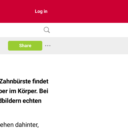
Log in
Share
 Zahnbürste findet
er im Körper. Bei
dbildern echten
sehen dahinter,