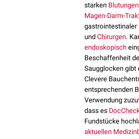
starken
Blutungen
Magen-Darm-Trak
gastrointestinale
und
Chirurgen
. Ka
endoskopisch
eing
Beschaffenheit de
Saugglocken gibt 
Clevere Bauchents
entsprechenden Be
Verwendung zuzuf
dass es
DocCheck
Fundstücke hochla
aktuellen Medizin