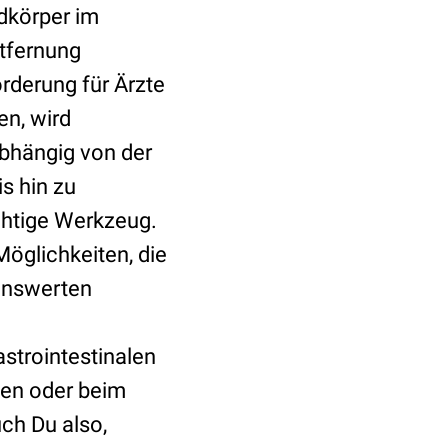
dkörper im
tfernung
rderung für Ärzte
en, wird
abhängig von der
s hin zu
chtige Werkzeug.
öglichkeiten, die
nenswerten
astrointestinalen
hen oder beim
ch Du also,