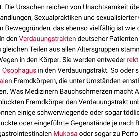
 Die Ursachen reichen von Unachtsamkeit über 
ndlungen, Sexualpraktiken und sexualisierter 
Beweggründen, das ebenso vielfältig ist wie 
 in den
Verdauungstrakten
deutscher Patienten
u gleichen Teilen aus allen Altersgruppen stam
Wegen in den Körper: Sie werden entweder
rekt
n
Ösophagus
in den Verdauungstrakt. So oder s
nalen
Fremdkörpern, die unter Umständen ernst
en. Was Medizinern Bauchschmerzen macht A
chluckten Fremdkörper den Verdauungstrakt u
önnen einige schwerwiegende oder sogar tödli
uckte oder eingeführte Gegenstände je nach 
gastrointestinalen
Mukosa
oder sogar zu Perfo