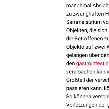
manchmal Absicht.
zu zwanghaften Ha
Sammelsurium von 
Objekten, die sich
die Betroffenen z
Objekte auf zwei 
gelangen über de
den
gastrointesti
verursachen könn
Großteil der vers
passieren kann, k
So können verschl
Verletzungen der 