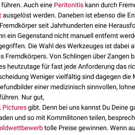
führen. Auch eine
Peritonitis
kann durch Frem
t
ausgelöst werden. Daneben ist ebenso die En
r Fremdkörper seit Jahrhunderten eine Herausfo
nn ein Gegenstand nicht manuell entfernt werd
egriffen. Die Wahl des Werkzeuges ist dabei 
s Fremdkörpers. Von Schlingen über Zangen bi
es heutzutage für fast jede Anforderung das ri
cheidung Weniger vielfältig sind dagegen die M
fundbilder einer medizinisch sinnvollen, loh
ühren. Nur gut,
 Pictures
gibt. Denn bei uns kannst Du Deine g
den und so mit Kommilitonen teilen, besprec
bildwettbewerb
tolle Preise gewinnen. Wenn au