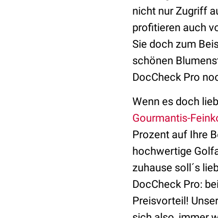
nicht nur Zugriff 
profitieren auch 
Sie doch zum Beis
schönen Blumenst
DocCheck Pro noc
Wenn es doch liebe
Gourmantis-Feink
Prozent auf Ihre 
hochwertige Golfa
zuhause soll´s li
DocCheck Pro: be
Preisvorteil! Unse
sich also, immer 