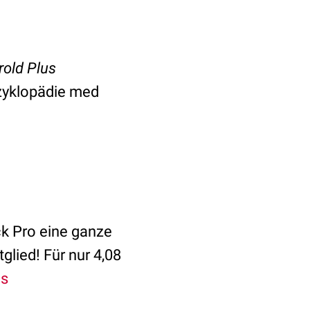
rold Plus
zyklopädie med
k Pro eine ganze
lied! Für nur 4,08
es