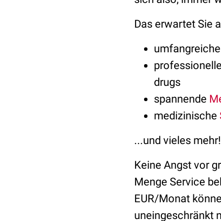
Das erwartet Sie
umfangreich
professionell
drugs
spannende
Me
medizinische
...und vieles mehr!
Keine Angst vor g
Menge Service bek
EUR/Monat können 
uneingeschränkt n