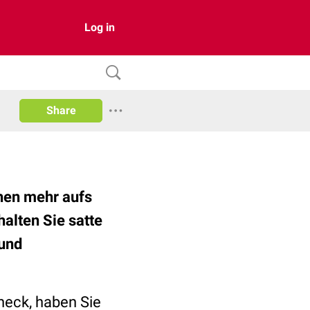
Log in
Share
chen mehr aufs
alten Sie satte
 und
eck, haben Sie