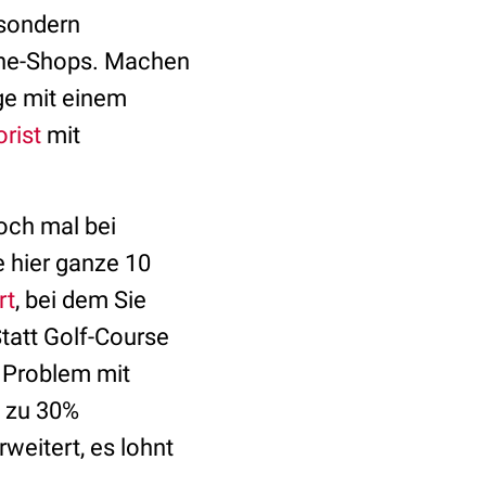
 sondern
line-Shops. Machen
ge mit einem
orist
mit
och mal bei
e hier ganze 10
rt
, bei dem Sie
tatt Golf-Course
 Problem mit
s zu 30%
weitert, es lohnt