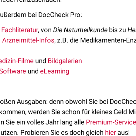
 außerdem bei DocCheck Pro:
e
Fachliteratur
, von
Die Naturheilkunde
bis zu
He
e
Arzneimittel-Infos
, z.B. die Medikamenten-En
dizin-Filme
und
Bildgalerien
Software
und
eLearning
roßen Ausgaben: denn obwohl Sie bei DocChec
ommen, werden Sie schon für kleines Geld Mitg
Sie ein volles Jahr lang alle
Premium-Servic
utzen. Probieren Sie es doch gleich
hier
aus!