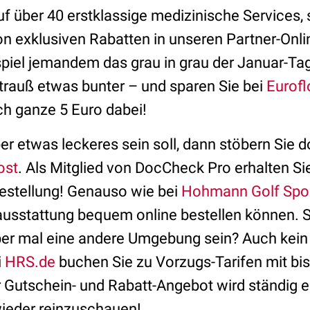
auf über 40 erstklassige medizinische Services,
von exklusiven Rabatten in unseren Partner-On
piel jemandem das grau in grau der Januar-Ta
rauß etwas bunter – und sparen Sie bei
Eurofl
h ganze 5 Euro dabei!
r etwas leckeres sein soll, dann stöbern Sie d
ost
. Als Mitglied von DocCheck Pro erhalten Si
Bestellung! Genauso wie bei
Hohmann Golf Spo
usstattung bequem online bestellen können. S
eber mal eine andere Umgebung sein? Auch kein
i
HRS.de
buchen Sie zu Vorzugs-Tarifen mit bi
r Gutschein- und Rabatt-Angebot wird ständig er
wieder reinzuschauen!