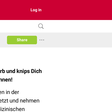
Log in
Share
rb und knips Dich
innen!
en in der
setzt und nehmen
izinischen