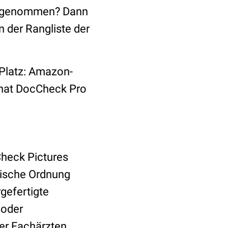
eilgenommen? Dann
 der Rangliste der
. Platz: Amazon-
Monat DocCheck Pro
Check Pictures
tische Ordnung
gefertigte
 oder
er Fachärzten