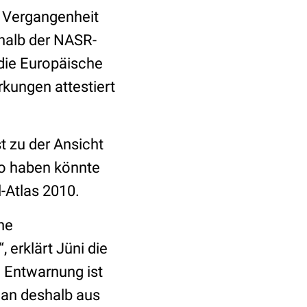
e Vergangenheit
rhalb der NASR-
 die Europäische
kungen attestiert
 zu der Ansicht
ko haben könnte
l-Atlas 2010.
he
 erklärt Jüni die
e Entwarnung ist
man deshalb aus