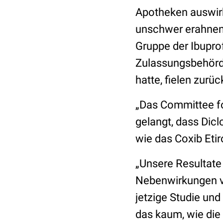
Apotheken auswirk
unschwer erahnen.
Gruppe der Ibupro
Zulassungsbehörd
hatte, fielen zurüc
„Das Committee fo
gelangt, dass Dic
wie das Coxib Etir
„Unsere Resultate
Nebenwirkungen von
jetzige Studie un
das kaum, wie die