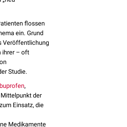
atienten flossen
hema ein. Grund
s Veröffentlichung
ihrer – oft
von
er Studie.
Ibuprofen
,
Mittelpunkt der
zum Einsatz, die
„Ohne Medikamente