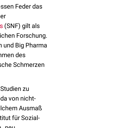
dessen Feder das
er
s
(SNF) gilt als
lichen Forschung.
en und Big Pharma
ahmen des
ische Schmerzen
 Studien zu
da von nicht-
welchem Ausmaß
itut für Sozial-
n „neu