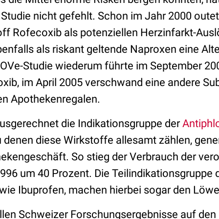
 Studie nicht gefehlt. Schon im Jahr 2000 oute
off Rofecoxib als potenziellen Herzinfarkt-Aus
benfalls als riskant geltende Naproxen eine Alte
Ve-Studie wiederum führte im September 20
xib, im April 2005 verschwand eine andere Su
en Apothekenregalen.
Ausgerechnet die Indikationsgruppe der
Antiphl
 denen diese Wirkstoffe allesamt zählen, gener
kengeschäft. So stieg der Verbrauch der ver
996 um 40 Prozent. Die Teilindikationsgruppe 
wie Ibuprofen, machen hierbei sogar den Löwe
ellen Schweizer Forschungsergebnisse auf den