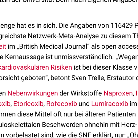
nge hat es in sich. Die Angaben von 116429 P
ngreichste Netzwerk-Meta-Analyse zu diesem T
eit
im „British Medical Journal“ als open acces
ie Kernaussage ist unmissverständlich. „Wegen 
kardiovaskulären Risiken
ist bei dieser Klasse 
sicht geboten“, betont Sven Trelle, Erstautor d
den
Nebenwirkungen
der Wirkstoffe
Naproxen
,
oxib
,
Etoricoxib
,
Rofecoxib
und
Lumiracoxib
im 
en diese Mittel oft nur bei älteren Patienten 
loskelettalen Beschwerden ohnehin mit Herz-
n vorbelastet sind, wie die SNF erklärt, nur: 