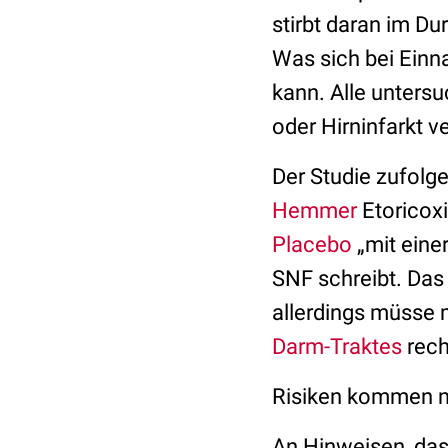
stirbt daran im Du
Was sich bei Einn
kann. Alle unters
oder Hirninfarkt v
Der Studie zufolge
Hemmer
Etoricoxi
Placebo
„mit einer
SNF schreibt. Das
allerdings müsse
Darm-Traktes
rech
Risiken kommen ni
An Hinweisen, dass