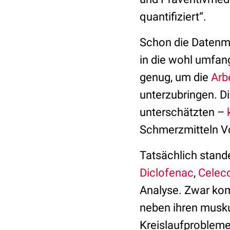
quantifiziert“.
Schon die Datenme
in die wohl umfa
genug, um die
Arb
unterzubringen. D
unterschätzten –
Schmerzmitteln Vor
Tatsächlich stan
Diclofenac
,
Celec
Analyse. Zwar komm
neben ihren musku
Kreislaufprobleme