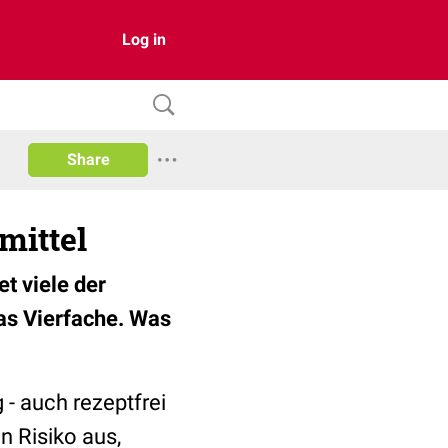
Log in
Share
mittel
t viele der
as Vierfache. Was
 - auch rezeptfrei
n Risiko aus,