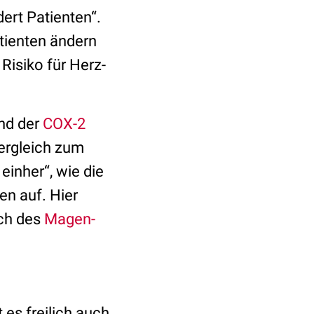
ert Patienten“.
tienten ändern
Risiko für Herz-
und der
COX-2
Vergleich zum
einher“, wie die
en auf. Hier
ich des
Magen-
es freilich auch