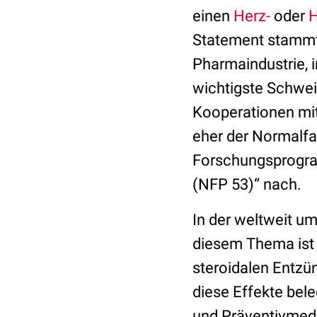
einen
Herz-
oder
H
Statement stammt,
Pharmaindustrie, 
wichtigste Schwei
Kooperationen mit
eher der Normalfa
Forschungsprogr
(NFP 53)“ nach.
In der weltweit u
diesem Thema ist 
steroidalen Entz
diese Effekte bel
und Präventivmedi