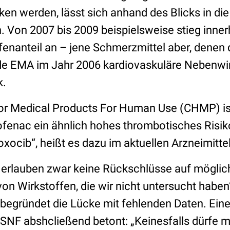
en werden, lässt sich anhand des Blicks in di
 Von 2007 bis 2009 beispielsweise stieg inne
fenanteil an – jene Schmerzmittel aber, denen
e EMA im Jahr 2006 kardiovaskuläre Nebenwir
k.
r Medical Products For Human Use (CHMP) ist
lofenac ein ähnlich hohes thrombotisches Risi
oxocib“, heißt es dazu im aktuellen Arzneimitte
 erlauben zwar keine Rückschlüsse auf möglic
 Wirkstoffen, die wir nicht untersucht haben“,
d begründet die Lücke mit fehlenden Daten. Ein
 SNF abshcließend betont: „Keinesfalls dürfe 