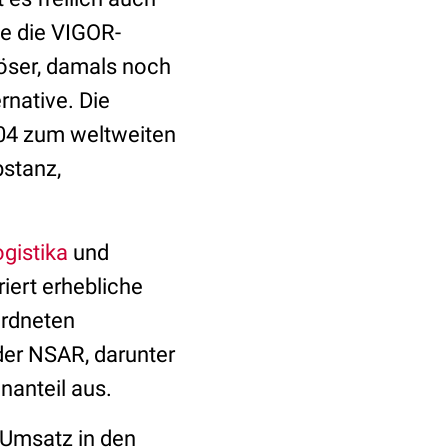
te die VIGOR-
löser, damals noch
rnative. Die
04 zum weltweiten
bstanz,
ogistika
und
iert erhebliche
ordneten
der NSAR, darunter
nanteil aus.
 Umsatz in den