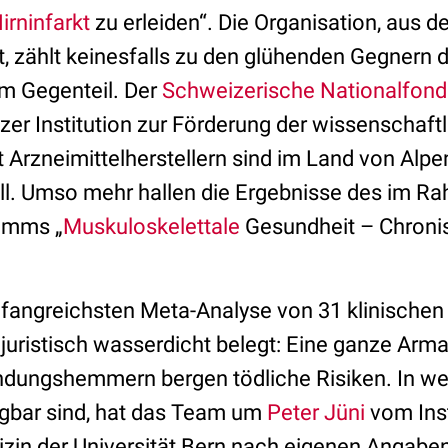
irninfarkt
zu erleiden“. Die Organisation, aus 
 zählt keinesfalls zu den glühenden Gegnern d
im Gegenteil. Der
Schweizerische Nationalfond
zer Institution zur Förderung der wissenschaft
 Arzneimittelherstellern sind im Land von Alp
ll. Umso mehr hallen die Ergebnisse des im R
amms „
Muskuloskelettale
Gesundheit – Chron
mfangreichsten Meta-Analyse von 31 klinischen
juristisch wasserdicht belegt: Eine ganze Arma
ündungshemmern bergen tödliche Risiken. In 
egbar sind, hat das Team um
Peter Jüni
vom Inst
zin der Universität Bern nach eigenen Angabe