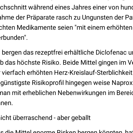
rchschnitt während eines Jahres einer von hund
ahme der Präparate rasch zu Ungunsten der Pa
uchten Medikamente seien "mit einem erhöhten 
erbunden".
 bergen das rezeptfrei erhältliche Diclofenac 
b das höchste Risiko. Beide Mittel gingen im 
 vierfach erhöhten Herz-Kreislauf-Sterblichkeit 
 günstigste Risikoprofil hingegen weise Naprox
 man mit erheblichen Nebenwirkungen im Bere
nen.
cht überraschend - aber geballt
 die Mittel enorme Risken bergen könnten, hat 