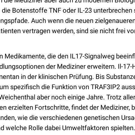
n die Mediziner aber auch zu modernen Biologi
die Botenstoffe TNF oder IL-23 unterbrechen s
ngspfade. Auch wenn die neuen zielgenaueren
ienten vertragen werden, sind sie nicht frei vo
Medikamente, die den IL17-Signalweg beeinfl
dlungsoptionen der Mediziner erweitern. Il-1
entan in der klinischen Prüfung. Bis Substanz
rum spezifisch die Funktion von TRAF3IP2 aus
eichenthal aber noch einige Jahre. Trotz aller
 erzielten Fortschritte, findet der Mediziner, b
inden, wie die verschiedenen genetischen Urs
nd welche Rolle dabei Umweltfaktoren spielten