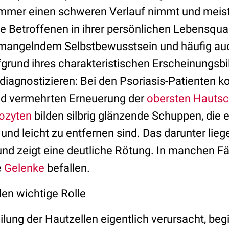
immer einen schweren Verlauf nimmt und meis
iele Betroffenen in ihrer persönlichen Lebensqual
r mangelndem Selbstbewusstsein und häufig au
fgrund ihres charakteristischen Erscheinungsbil
diagnostizieren: Bei den Psoriasis-Patienten 
nd vermehrten Erneuerung der
obersten Hautsc
nozyten
bilden silbrig glänzende Schuppen, die e
und leicht zu entfernen sind. Das darunter li
und zeigt eine deutliche Rötung. In manchen Fä
e
Gelenke
befallen.
len wichtige Rolle
lung der Hautzellen eigentlich verursacht, be