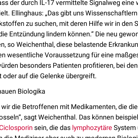
ss der durch IL-17 vermittelte Signalweg eine w
elt. Ellinghaus: „Das gibt uns Wissenschaftlern
kstoffen zu suchen, mit deren Hilfe wir in den
 die Entzündung lindern können.“ Die neu gew
en, so Weichenthal, diese belastende Erkranku
en wesentliche Voraussetzung für eine maßge
ürden besonders Patienten profitieren, bei den
t oder auf die Gelenke übergreift.
enauen Biologika
wir die Betroffenen mit Medikamenten, die die
osseln“, sagt Weichenthal. Das können beispie
Ciclosporin
sein, die das
lymphozytäre
System 