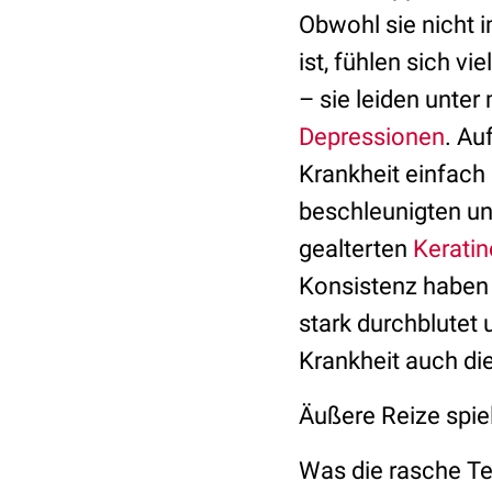
Obwohl sie nicht 
ist, fühlen sich v
– sie leiden unte
Depressionen
. Au
Krankheit einfach 
beschleunigten u
gealterten
Kerati
Konsistenz haben 
stark durchblutet 
Krankheit auch di
Äußere Reize spie
Was die rasche Tei