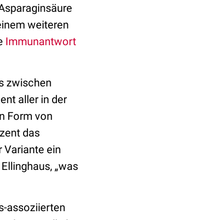
 Asparaginsäure
 einem weiteren
ie
Immunantwort
ns zwischen
t aller in der
en Form von
ozent das
 Variante ein
 Ellinghaus, „was
s-assoziierten