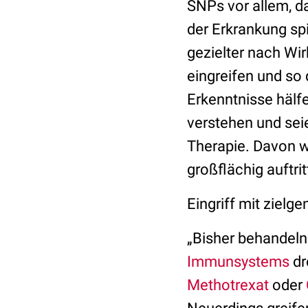
SNPs vor allem, da
der Erkrankung spi
gezielter nach Wir
eingreifen und so
Erkenntnisse hälf
verstehen und sei
Therapie. Davon w
großflächig auftrit
Eingriff mit zielg
„Bisher behandeln 
Immunsystems
dr
Methotrexat
oder