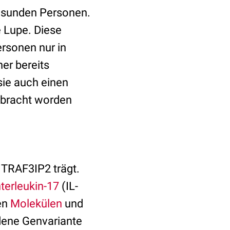
esunden Personen.
e Lupe. Diese
rsonen nur in
er bereits
sie auch einen
ebracht worden
n TRAF3IP2 trägt.
nterleukin-17
(IL-
en
Molekülen
und
ndene Genvariante