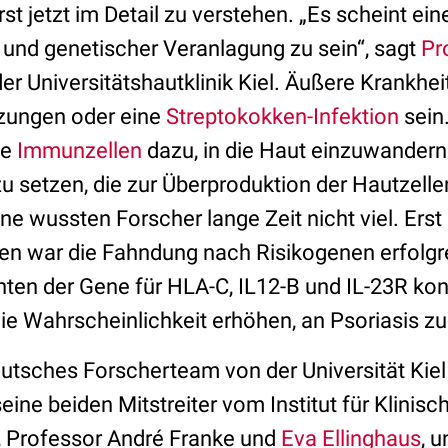
st jetzt im Detail zu verstehen. „Es scheint e
und genetischer Veranlagung zu sein“, sagt
Pr
er Universitätshautklinik Kiel. Äußere Krankhe
tzungen oder eine
Streptokokken-Infektion
sein
ze
Immunzellen
dazu, in die Haut einzuwandern
 setzen, die zur Überproduktion der Hautzellen
ne wussten Forscher lange Zeit nicht viel. Erst
n war die Fahndung nach Risikogenen erfolgre
ten der Gene für HLA-C, IL12-B und IL-23R kon
ie Wahrscheinlichkeit erhöhen, an Psoriasis zu
eutsches Forscherteam von der Universität Kie
ine beiden Mitstreiter vom Institut für Klinisc
, Professor André Franke und
Eva Ellinghaus
, 