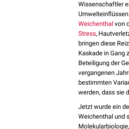
Wissenschaftler er
Umwelteinflüssen 
Weichenthal
von d
Stress
, Hautverle
bringen diese Rei
Kaskade in Gang zu
Beteiligung der Ge
vergangenen Jahre
bestimmten Varian
werden, dass sie d
Jetzt wurde ein d
Weichenthal und se
Molekularbiologie