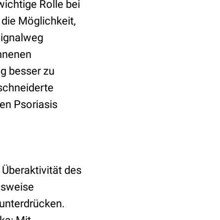
ichtige Rolle bei
 die Möglichkeit,
 Signalweg
onnenen
ng besser zu
schneiderte
en Psoriasis
 Überaktivität des
lsweise
unterdrücken.