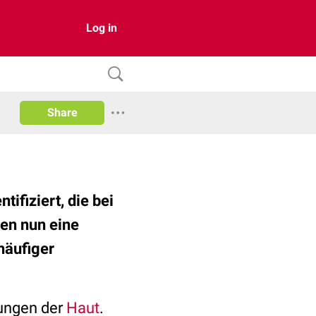
Log in
Share
ifiziert, die bei
en nun eine
häufiger
kungen der
Haut
.