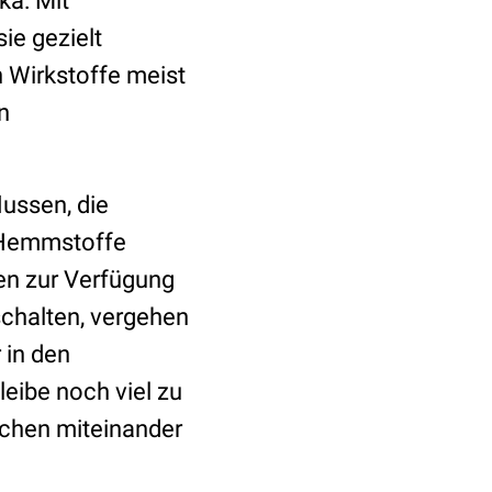
ka: Mit
ie gezielt
 Wirkstoffe meist
n
ussen, die
7-Hemmstoffe
en zur Verfügung
schalten, vergehen
 in den
leibe noch viel zu
achen miteinander
.