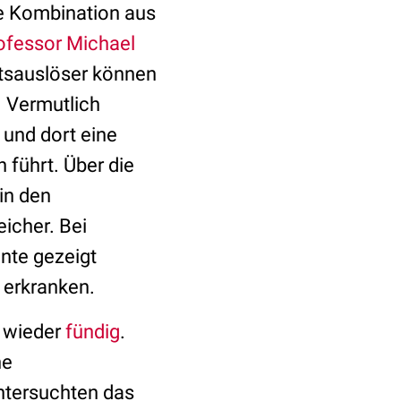
ine Kombination aus
ofessor Michael
itsauslöser können
. Vermutlich
 und dort eine
 führt. Über die
 in den
icher. Bei
nte gezeigt
 erkranken.
l wieder
fündig
.
he
untersuchten das