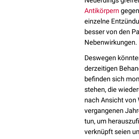
Neuerdings greife
Antikörpern
gegen 
einzelne Entzündu
besser von den Pat
Nebenwirkungen.
Deswegen könnten 
derzeitigen Behan
befinden sich mom
stehen, die wiede
nach Ansicht von W
vergangenen Jahren
tun, um herauszuf
verknüpft seien u