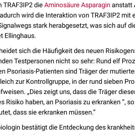
 in TRAF3IP2 die
Aminosäure
Asparagin
anstatt
Dadurch wird die Interaktion von TRAF3IP2 mit
Signalwegs stark herabgesetzt, was sich auf d
t Ellinghaus.
cheidet sich die Häufigkeit des neuen Risikoge
en Testpersonen nicht so sehr: Rund elf Prozen
en Psoriasis-Patienten sind Träger der mutiert
eich zur Kontrollgruppe, in der rund sieben Pr
weisen. „Dies zeigt uns, dass die Träger dieser
es Risiko haben, an Psoriasis zu erkranken “, so
utet, dass sie erkranken müssen.“
iologin bestätigt die Entdeckung des krankheit