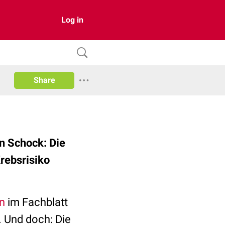
Log in
Share
n Schock: Die
rebsrisiko
on
im Fachblatt
. Und doch: Die