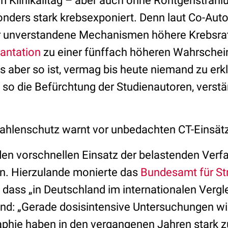
m Klinikalltag – aber auch ohne Röntgenstrahl
nders stark krebsexponiert. Denn laut Co-Aut
r unverstandene Mechanismen höhere Krebsrat
antation
zu einer fünffach höheren Wahrschei
aber so ist, vermag bis heute niemand zu erklä
 so die Befürchtung der Studienautoren, verst
ahlenschutz warnt vor unbedachten CT-Einsät
n den vorschnellen Einsatz der belastenden Verf
lein. Hierzulande monierte das
Bundesamt für St
 dass „in Deutschland im internationalen Vergle
und: „Gerade dosisintensive Untersuchungen wi
hie haben in den vergangenen Jahren stark 