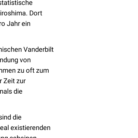
tatistische
roshima. Dort
ro Jahr ein
nischen Vanderbilt
endung von
ommen zu oft zum
 Zeit zur
nals die
sind die
real existierenden