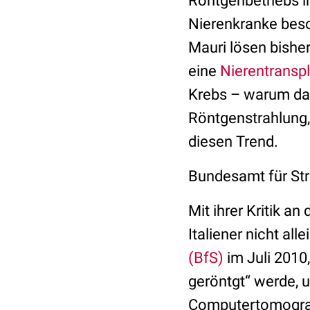
Röntgenbetriebs i
Nierenkranke beso
Mauri lösen bishe
eine
Nierentranspl
Krebs – warum das 
Röntgenstrahlung,
diesen Trend.
Bundesamt für Str
Mit ihrer Kritik a
Italiener nicht al
(BfS)
im Juli 2010,
geröntgt“ werde, 
Computertomograp