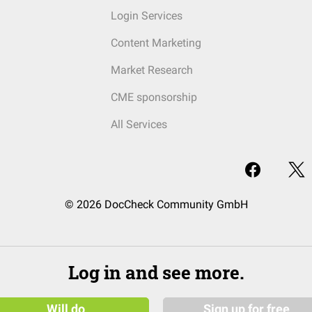
Login Services
Content Marketing
Market Research
CME sponsorship
All Services
© 2026 DocCheck Community GmbH
Log in and see more.
Will do
Sign up for free