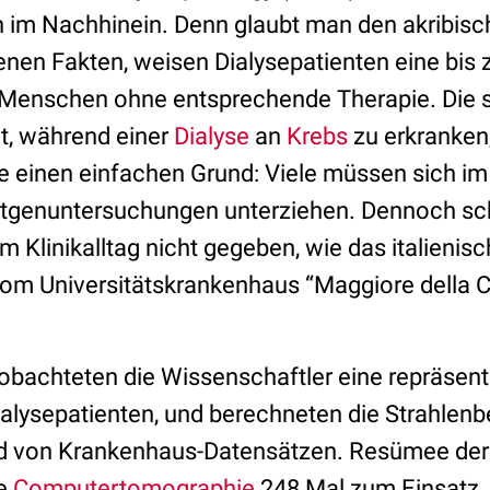
h im Nachhinein. Denn glaubt man den akribisc
n Fakten, weisen Dialysepatienten eine bis z
s Menschen ohne entsprechende Therapie. Die s
t, während einer
Dialyse
an
Krebs
zu erkranken,
e einen einfachen Grund: Viele müssen sich im
tgenuntersuchungen unterziehen. Dennoch sche
m Klinikalltag nicht gegeben, wie das italieni
om Universitätskrankenhaus “Maggiore della Ca
eobachteten die Wissenschaftler eine repräsent
alysepatienten, und berechneten die Strahlenb
 von Krankenhaus-Datensätzen. Resümee der 
ie
Computertomographie
248 Mal zum Einsatz,