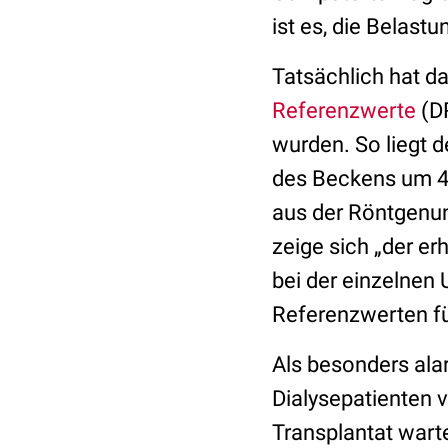
ist es, die Belas
Tatsächlich hat d
Referenzwerte
(DR
wurden. So liegt 
des Beckens um 40 
aus der Röntgenun
zeige sich „der er
bei der einzelnen
Referenzwerten f
Als besonders ala
Dialysepatienten 
Transplantat wart