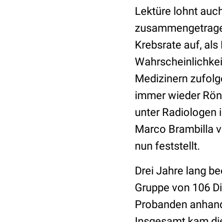
Lektüre lohnt auc
zusammengetragene
Krebsrate auf, al
Wahrscheinlichkei
Medizinern zufolg
immer wieder Rön
unter Radiologen i
Marco Brambilla v
nun feststellt.
Drei Jahre lang b
Gruppe von 106 Di
Probanden anhand
Insgesamt kam d