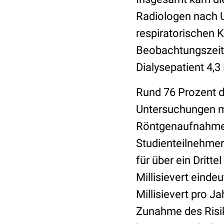
Radiologen nach 
respiratorischen 
Beobachtungszeitra
Dialysepatient 4,3
Rund 76 Prozent
Untersuchungen mi
Röntgenaufnahmen
Studienteilnehmer
für über ein Dritte
Millisievert einde
Millisievert pro 
Zunahme des Risik