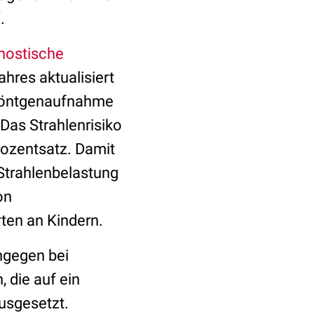
.
nostische
res aktualisiert
 Röntgenaufnahme
 Das Strahlenrisiko
rozentsatz. Damit
 Strahlenbelastung
on
ten an Kindern.
ngegen bei
 die auf ein
usgesetzt.