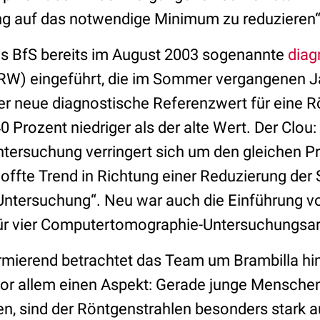
tung auf das notwendige Minimum zu reduzieren“
as BfS bereits im August 2003 sogenannte
diag
W) eingeführt, die im Sommer vergangenen Jah
der neue diagnostische Referenzwert für eine
Prozent niedriger als der alte Wert. Der Clou:
tersuchung verringert sich um den gleichen P
hoffte Trend in Richtung einer Reduzierung der
 Untersuchung“. Neu war auch die Einführung v
ür vier Computertomographie-Untersuchungsar
rmierend betrachtet das Team um Brambilla hi
vor allem einen Aspekt: Gerade junge Menschen,
en, sind der Röntgenstrahlen besonders stark a