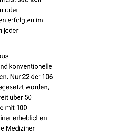
n oder
en erfolgten im
h jeder
aus
nd konventionelle
n. Nur 22 der 106
usgesetzt worden,
weit über 50
te mit 100
iner erheblichen
ie Mediziner