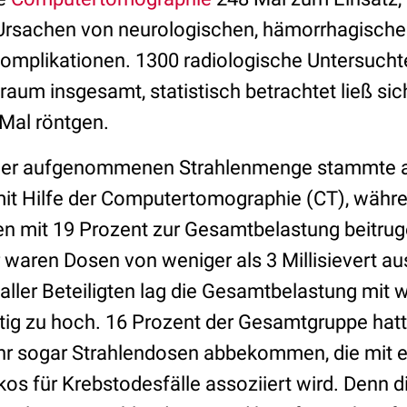
Ursachen von neurologischen, hämorrhagische
Komplikationen. 1300 radiologische Untersucht
um insgesamt, statistisch betrachtet ließ sic
 Mal röntgen.
 der aufgenommenen Strahlenmenge stammte 
t Hilfe der Computertomographie (CT), währe
 mit 19 Prozent zur Gesamtbelastung beitruge
 waren Dosen von weniger als 3 Millisievert a
l aller Beteiligten lag die Gesamtbelastung mit 
utig zu hoch. 16 Prozent der Gesamtgruppe hat
Jahr sogar Strahlendosen abbekommen, die mit e
os für Krebstodesfälle assoziiert wird. Denn d