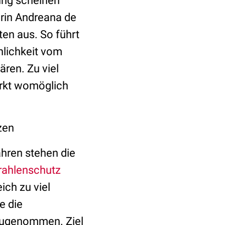
ung scheinen
orin Andreana de
en aus. So führt
nlichkeit vom
ren. Zu viel
ärkt womöglich
zen
ahren stehen die
rahlenschutz
ich zu viel
e die
zugenommen. Ziel