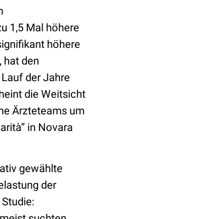
h
u 1,5 Mal höhere
ignifikant höhere
 hat den
 Lauf der Jahre
int die Weitsicht
sche Ärzteteams um
rità” in Novara
ativ gewählte
elastung der
Studie:
 meist suchten