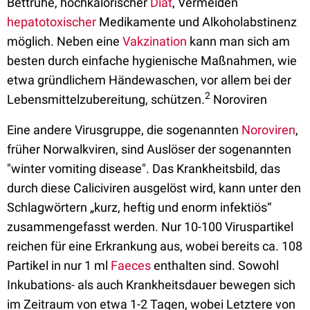
Bettruhe, hochkalorischer
Diät
, Vermeiden
hepatotoxischer
Medikamente und Alkoholabstinenz
möglich. Neben eine
Vakzination
kann man sich am
besten durch einfache hygienische Maßnahmen, wie
etwa gründlichem Händewaschen, vor allem bei der
2
Lebensmittelzubereitung, schützen.
Noroviren
Eine andere Virusgruppe, die sogenannten
Noroviren
,
früher Norwalkviren, sind Auslöser der sogenannten
"winter vomiting disease". Das Krankheitsbild, das
durch diese Caliciviren ausgelöst wird, kann unter den
Schlagwörtern „kurz, heftig und enorm infektiös“
zusammengefasst werden. Nur 10-100 Viruspartikel
reichen für eine Erkrankung aus, wobei bereits ca. 108
Partikel in nur 1 ml
Faeces
enthalten sind. Sowohl
Inkubations- als auch Krankheitsdauer bewegen sich
im Zeitraum von etwa 1-2 Tagen, wobei Letztere von