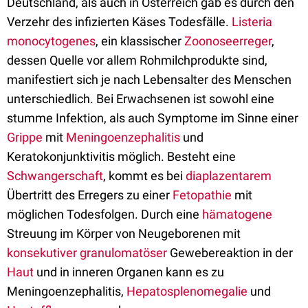
Deutschland, als auch in Österreich gab es durch den
Verzehr des infizierten Käses Todesfälle.
Listeria
monocytogenes
, ein klassischer
Zoonoseerreger
,
dessen Quelle vor allem Rohmilchprodukte sind,
manifestiert sich je nach Lebensalter des Menschen
unterschiedlich. Bei Erwachsenen ist sowohl eine
stumme Infektion, als auch Symptome im Sinne einer
Grippe
mit
Meningoenzephalitis
und
Keratokonjunktivitis möglich. Besteht eine
Schwangerschaft
, kommt es bei
diaplazentarem
Übertritt des Erregers zu einer
Fetopathie
mit
möglichen Todesfolgen. Durch eine
hämatogene
Streuung im Körper von Neugeborenen mit
konsekutiver
granulomatöser
Gewebereaktion in der
Haut
und in inneren Organen kann es zu
Meningoenzephalitis,
Hepatosplenomegalie
und