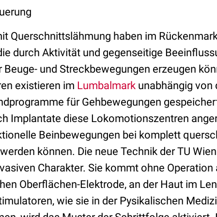
euerung
t Querschnittslähmung haben im Rückenmar
ie durch Aktivität und gegenseitige Beeinflus
r Beuge- und Streckbewegungen erzeugen kön
en existieren im
Lumbalmark
unabhängig von d
undprogramme für Gehbewegungen gespeichert. 
ch Implantate diese Lokomotionszentren ange
nktionelle Beinbewegungen bei komplett quers
werden können. Die neue Technik der TU Wien
nvasiven Charakter. Sie kommt ohne Operation a
chen Oberflächen-Elektrode, an der Haut im Le
imulatoren, wie sie in der Pysikalischen Mediz