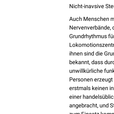
Nicht-inavsive St
Auch Menschen mi
Nervenverbände, d
Grundrhythmus fü
Lokomotionszentr
ihnen sind die Gr
bekannt, dass dur
unwillkürliche fu
Personen erzeugt 
erstmals keinen i
einer handelsübli
angebracht, und St