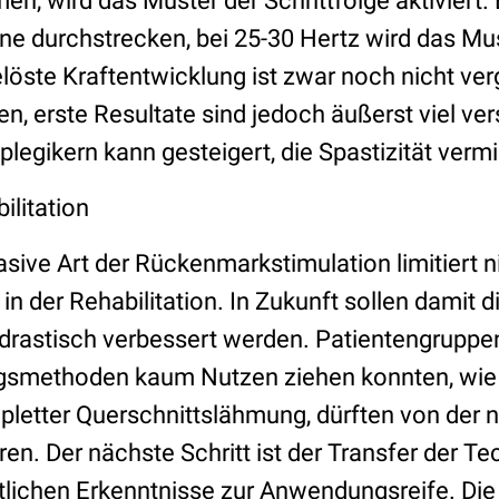
, wird das Muster der Schrittfolge aktiviert. 
ine durchstrecken, bei 25-30 Hertz wird das Mus
öste Kraftentwicklung ist zwar noch nicht verg
, erste Resultate sind jedoch äußerst viel ve
plegikern kann gesteigert, die Spastizität verm
ilitation
asive Art der Rückenmarkstimulation limitiert n
n der Rehabilitation. In Zukunft sollen damit d
 drastisch verbessert werden. Patientengruppen
ngsmethoden kaum Nutzen ziehen konnten, wie
letter Querschnittslähmung, dürften von der 
ren. Der nächste Schritt ist der Transfer der T
lichen Erkenntnisse zur Anwendungsreife. Die 