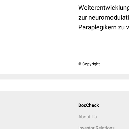
Weiterentwicklung
zur neuromodulat
Paraplegikern zu 
© Copyright
DocCheck
About Us
Investor Relations