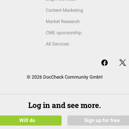
Content Marketing
Market Research
CME sponsorship
All Services
© 2026 DocCheck Community GmbH
Log in and see more.
Will do
Sign up for free