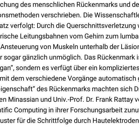
rschung des menschlichen Rückenmarks und de
ionsmethoden verschrieben. Die Wissenschaftl
atz verfolgt: Durch die Querschnittsverletzung
rische Leitungsbahnen vom Gehirn zum lumb
 Ansteuerung von Muskeln unterhalb der Läsion
r sogar gänzlich unmöglich. Das Rückenmark is
gan“, sondern es verfügt über ein komplizierte
mit dem verschiedene Vorgänge automatisch 
igenschaft“ des Rückenmarks machten sich Dr
ren Minassian und Univ.-Prof. Dr. Frank Rattay v
ntific Computing in ihrer Forschungsarbeit zu
uster für die Schrittfolge durch Hautelektrode