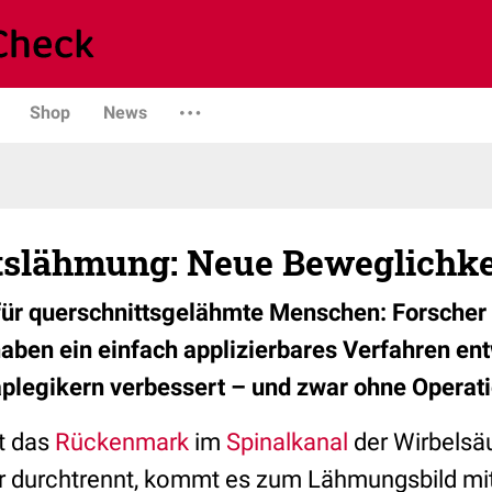
Shop
News
tslähmung: Neue Beweglichke
für querschnittsgelähmte Menschen: Forscher
aben ein einfach applizierbares Verfahren ent
aplegikern verbessert – und zwar ohne Operati
gt das
Rückenmark
im
Spinalkanal
der Wirbelsäu
ar durchtrennt, kommt es zum Lähmungsbild mit