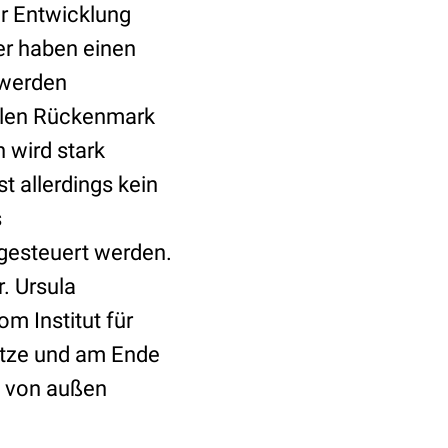
r Entwicklung
er haben einen
 werden
alen Rückenmark
 wird stark
t allerdings kein
s
gesteuert werden.
. Ursula
om Institut für
nutze und am Ende
n von außen