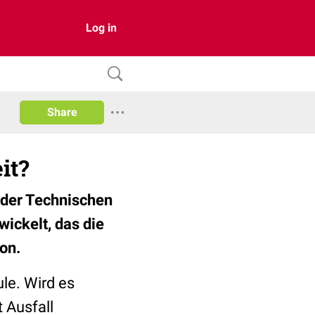
Log in
Share
it?
 der Technischen
wickelt, das die
on.
le. Wird es
 Ausfall