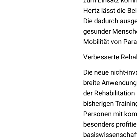
zum Einsatz kommen
Hertz lässt die Be
Die dadurch ausgel
gesunder Menschen
Mobilität von Para
Verbesserte Rehab
Die neue nicht-inv
breite Anwendung i
der Rehabilitation
bisherigen Traini
Personen mit komp
besonders profitie
basiswissenschaft