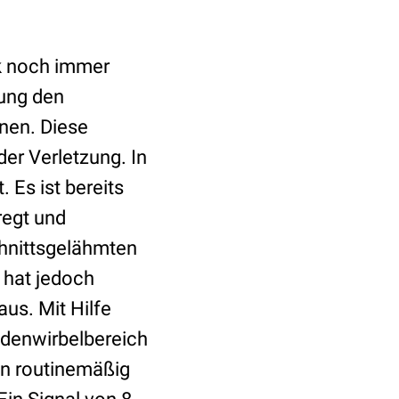
k noch immer
sung den
nen. Diese
er Verletzung. In
Es ist bereits
regt und
chnittsgelähmten
 hat jedoch
us. Mit Hilfe
ndenwirbelbereich
in routinemäßig