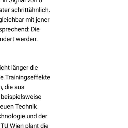
Ein Signal von 8
ter schrittähnlich.
leichbar mit jener
rsprechend: Die
indert werden.
icht länger die
ie Trainingseffekte
, die aus
 beispielsweise
neuen Technik
echnologie und der
TU Wien plant die