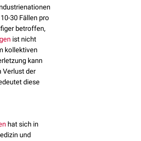
Industrienationen
10-30 Fällen pro
iger betroffen,
ngen
ist nicht
m kollektiven
erletzung kann
 Verlust der
edeutet diese
en
hat sich in
edizin und