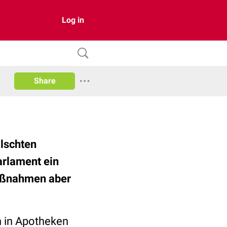
Log in
Share
älschten
arlament ein
maßnahmen aber
en in Apotheken