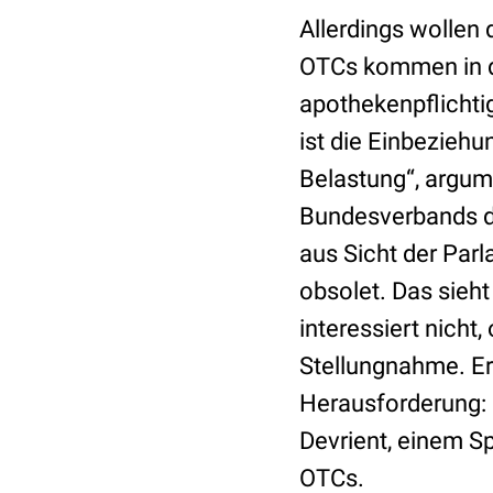
Allerdings wollen 
OTCs kommen in de
apothekenpflichtig
ist die Einbezieh
Belastung“, argum
Bundesverbands de
aus Sicht der Par
obsolet. Das sieh
interessiert nicht,
Stellungnahme. Ers
Herausforderung: 
Devrient, einem S
OTCs.