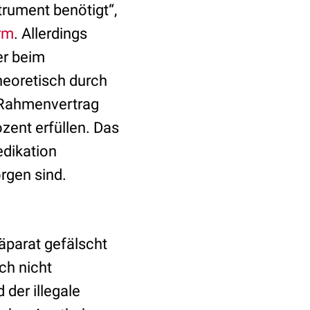
trument benötigt“,
rm
. Allerdings
er beim
heoretisch durch
 Rahmenvertrag
zent erfüllen. Das
edikation
rgen sind.
äparat gefälscht
ch nicht
 der illegale