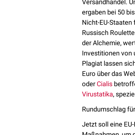
Versandhandel. U
ergaben bei 50 bi
Nicht-EU-Staaten 
Russisch Roulette 
der Alchemie, wer
Investitionen von
Plagiat lassen sic
Euro über das Web
oder
Cialis
betroff
Virustatika
, spezie
Rundumschlag für 
Jetzt soll eine EU
Maßnahmen, um die