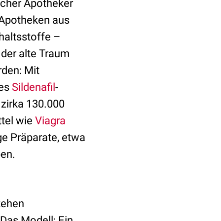
scher Apotheker
-Apotheken aus
haltsstoffe –
 der alte Traum
rden: Mit
res
Sildenafil
-
 zirka 130.000
ttel wie
Viagra
e Präparate, etwa
en.
stehen
Das Modell: Ein