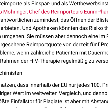
 Reimporte als Einspar- und als Wettbewerbsins
s Mohringer, Chef des Reimporteurs EurimPha
rantwortlichen zumindest, das Öffnen der Blist
rbieten. Und Apotheken könnten das Risiko t
en umgehen. Sie müssen aber dennoch eine im
rgesehene Reimportquote von derzeit fünf Pro
bleme, wenn zahlreiche Patienten mit Dauerm
 Rahmen der HIV-Therapie regelmäßig zu verso
chimisten
tzen, dass innerhalb der EU nur jedes 100. Pr
edriger Wert im weltweiten Vergleich, und denno
ößte Einfallstor für Plagiate ist aber mit Abstand