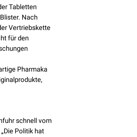
der Tabletten
 Blister. Nach
er Vertriebskette
ht für den
lschungen
rartige Pharmaka
iginalprodukte,
nfuhr schnell vom
„Die Politik hat