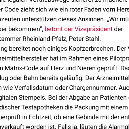
r Code zieht sich wie ein roter Faden vom Herst
euten unterstützen dieses Ansinnen. „Wir mü
uber bekommen“,
betont der Vizepräsident
der
mmer Rheinland-Pfalz, Peter Stahl.
ung bereitet noch einiges Kopfzerbrechen. Der
eimittelhersteller hat im Rahmen eines Pilotpr
 Matrix-Code auf Herz und Nieren geprüft. Das
Flug oder Bahn bereits geläufig. Der Arzneimittel
 wie Verfallsdatum oder Chargennummer. Auch 
digitalen Stempels. Bei der Abgabe an Patiente
discher Testapotheken die Packung mit einem
berprüft in Echtzeit, ob eine Gebinde mit der 
bverkauft worden ist. Falls ja, läuten die Alarm