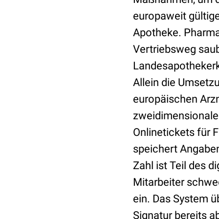
europaweit gültige
Apotheke. Pharmaz
Vertriebsweg sa
Landesapothekerka
Allein die Umsetz
europäischen Arzn
zweidimensionalen
Onlinetickets für 
speichert Angaben
Zahl ist Teil des 
Mitarbeiter schwe
ein. Das System ü
Signatur bereits a