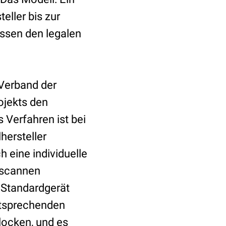
eller bis zur
ssen den legalen
 Verband der
ojekts den
 Verfahren ist bei
hersteller
eine individuelle
n scannen
 Standardgerät
entsprechenden
glocken, und es