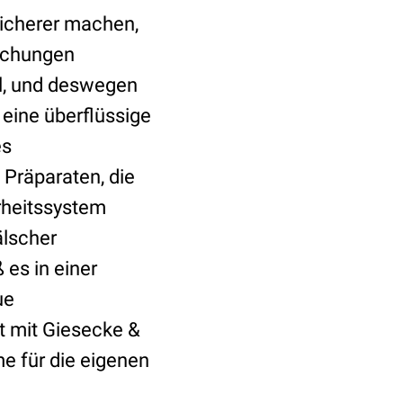
sicherer machen,
lschungen
el, und deswegen
eine überflüssige
es
 Präparaten, die
rheitssystem
älscher
 es in einer
ue
t mit Giesecke &
e für die eigenen