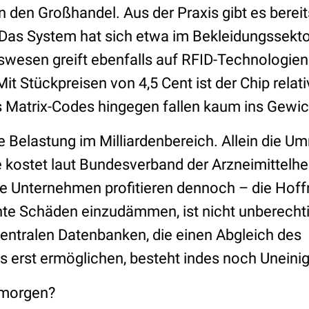
den Großhandel. Aus der Praxis gibt es bereit
Das System hat sich etwa im Bekleidungssektor
wesen greift ebenfalls auf RFID-Technologien 
t Stückpreisen von 4,5 Cent ist der Chip relativ
 Matrix-Codes hingegen fallen kaum ins Gewic
ie Belastung im Milliardenbereich. Allein die U
 kostet laut Bundesverband der Arzneimittelher
le Unternehmen profitieren dennoch – die Hoff
hte Schäden einzudämmen, ist nicht unberechti
zentralen Datenbanken, die einen Abgleich des
ts erst ermöglichen, besteht indes noch Uneinig
 morgen?