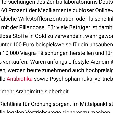
ntersuchungen des Zentrallaboratoriums Deut
s 60 Prozent der Medikamente dubioser Online
falsche Wirkstoffkonzentration oder falsche In
mit der Pillendose. Für viele Betrüger ist damit
tlose Stoffe in Gold zu verwandeln, wahr gewo
 unter 100 Euro beispielsweise für ein unsaube
h 10.000 Viagra-Fälschungen herstellen und für
 verkaufen. Waren anfangs Lifestyle-Arzneimi
en, werden heute zunehmend auch hochpreisig
lle
Antibiotika
sowie Psychopharmaka, vertrieb
mehr Arzneimittelsicherheit
-Richtlinie für Ordnung sorgen. Im Mittelpunkt 
 legalen Vertriebswege sicherer zu machen. 