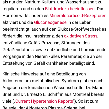
als nur den Natrium-Kalium- und Wasserhaushalt zu
regulieren und so den
Blutdruck zu beeinflussen
. Das
Hormon wirkt, indem es
Mineralocorticoid-Rezeptoren
aktiviert und die
Gluconeogenese
in der Leber
beeinträchtigt, auch auf den Glukose-Stoffwechsel; es
fördert die Insulinresistenz, den
oxidativen Stress
,
entzündliche Gefäß-Prozesse, Störungen des
Gefäßendothels sowie entzündliche und fibrosierende
Vorgänge in den Nieren - alles Parameter, die an der
Entstehung von Gefäßkrankheiten beteiligt sind.
Klinische Hinweise auf eine Beteiligung von
Aldosteron am metabolischen Syndrom gibt es nach
Angaben der kanadischen Wissenschaftler Dr. Marie
Briet und Dr. Ernesto L. Schiffrin aus Montreal bereits
viele („
Current Hypertension Reports
“). So ist zum
Beispiel der Aldosteron-Plasma-Spiegel bei