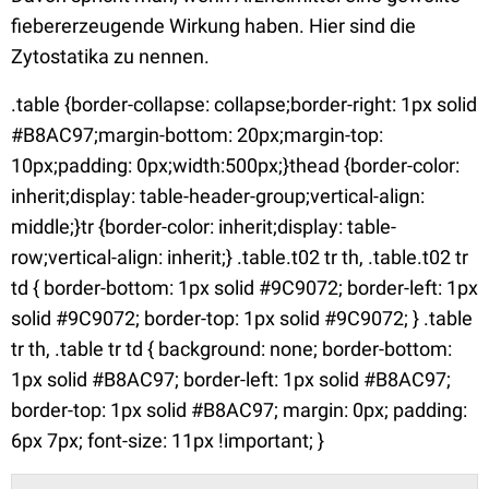
fiebererzeugende Wirkung haben. Hier sind die
Zytostatika zu nennen.
.table {border-collapse: collapse;border-right: 1px solid
#B8AC97;margin-bottom: 20px;margin-top:
10px;padding: 0px;width:500px;}thead {border-color:
inherit;display: table-header-group;vertical-align:
middle;}tr {border-color: inherit;display: table-
row;vertical-align: inherit;} .table.t02 tr th, .table.t02 tr
td { border-bottom: 1px solid #9C9072; border-left: 1px
solid #9C9072; border-top: 1px solid #9C9072; } .table
tr th, .table tr td { background: none; border-bottom:
1px solid #B8AC97; border-left: 1px solid #B8AC97;
border-top: 1px solid #B8AC97; margin: 0px; padding:
6px 7px; font-size: 11px !important; }