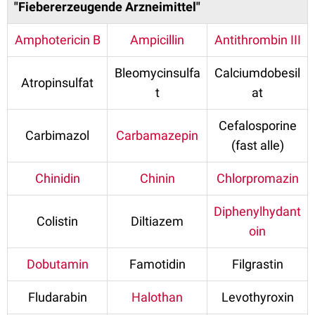
"Fiebererzeugende Arzneimittel"
Amphotericin B
Ampicillin
Antithrombin III
Bleomycinsulfa
Calciumdobesil
Atropinsulfat
t
at
Cefalosporine
Carbimazol
Carbamazepin
(fast alle)
Chinidin
Chinin
Chlorpromazin
Diphenylhydant
Colistin
Diltiazem
oin
Dobutamin
Famotidin
Filgrastin
Fludarabin
Halothan
Levothyroxin