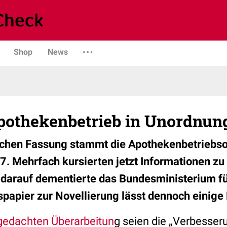
Shop
News
pothekenbetrieb in Unordnun
glichen Fassung stammt die Apothekenbetriebs
. Mehrfach kursierten jetzt Informationen zu
 darauf dementierte das Bundesministerium fü
nspapier zur Novellierung lässt dennoch einige
gedachten Überarbeitun
g seien die „Verbesser