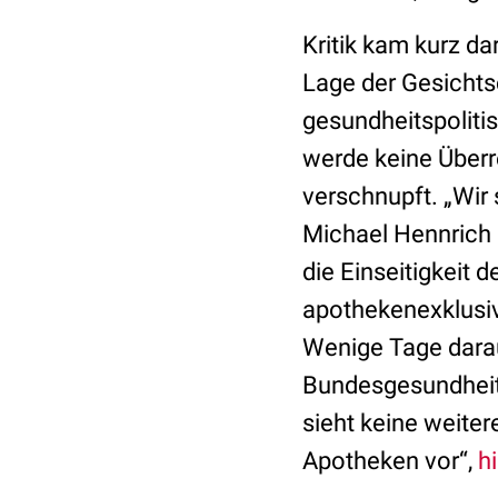
Kritik kam kurz da
Lage der Gesichtsc
gesundheitspolitis
werde keine Überr
verschnupft. „Wir 
Michael Hennrich 
die Einseitigkeit 
apothekenexklusiv
Wenige Tage darau
Bundesgesundheits
sieht keine weite
Apotheken vor“,
h