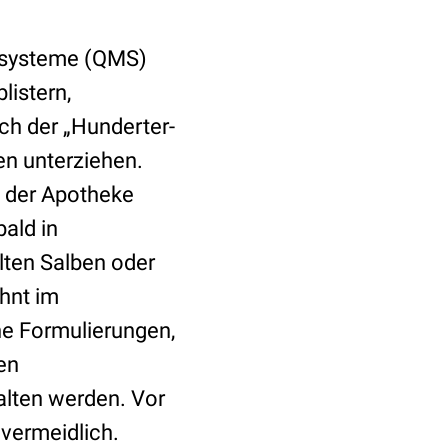
ntsysteme (QMS)
listern,
ch der „Hunderter-
n unterziehen.
b der Apotheke
ald in
elten Salben oder
hnt im
he Formulierungen,
en
alten werden. Vor
vermeidlich.