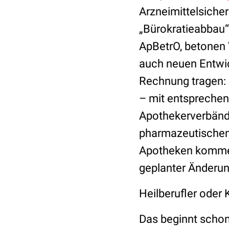
Arzneimittelsicher
„Bürokratieabbau“
ApBetrO, betonen 
auch neuen Entwic
Rechnung tragen: Z
– mit entspreche
Apothekerverbände
pharmazeutischen 
Apotheken kommen
geplanter Änderun
Heilberufler oder
Das beginnt schon