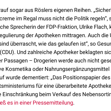
rauf sogar aus Röslers eigenen Reihen. „Sicherh
reme im Regal muss nicht die Politik regeln“, st
che Sprecherin der FDP-Fraktion, Ulrike Flach, kl
egulierung der Apotheken mittragen. Auch die 
sind überrascht, wie das gelaufen ist“, so Ges
(CDU). Und zahlreiche Apotheker beklagten sich
der Passagen – Drogerien werde auch nicht gese
e Kosmetika oder Nahrungsergänzungsmittel z
f wurde dementiert: „Das Positionspapier des
ministeriums für eine überarbeitete Apothek
re Einschränkung beim Verkauf des Nebensorti
ieß es in einer Pressemitteilung
.