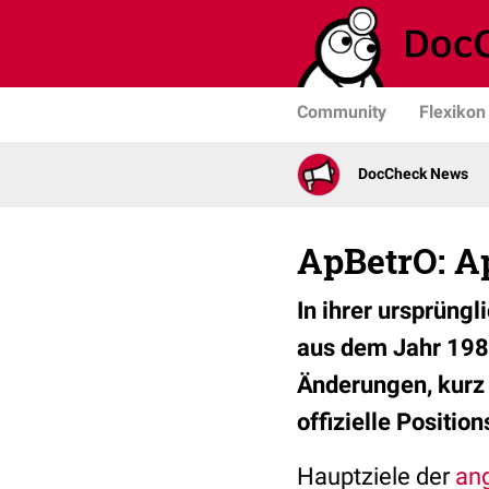
Community
Flexikon
DocCheck News
ApBetrO: A
In ihrer ursprün
aus dem Jahr 1987
Änderungen, kurz
offizielle Positio
Hauptziele der
an