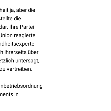
eit ja, aber die
ellte die
ar. Ihre Partei
Union reagierte
undheitsexperte
 ihrerseits über
tzlich untersagt,
u vertreiben.
enbetriebsordnung
ments in