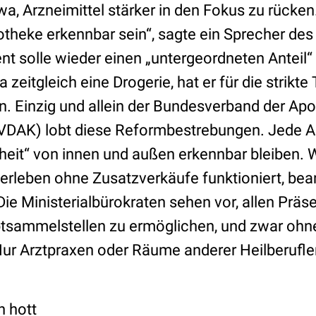
wa, Arzneimittel stärker in den Fokus zu rücke
theke erkennbar sein“, sagte ein Sprecher de
t solle wieder einen „untergeordneten Anteil“ 
 zeitgleich eine Drogerie, hat er für die strikt
n. Einzig und allein der Bundesverband der Ap
DAK) lobt diese Reformbestrebungen. Jede Ap
eit“ von innen und außen erkennbar bleiben. 
berleben ohne Zusatzverkäufe funktioniert, be
 Die Ministerialbürokraten sehen vor, allen Pr
tsammelstellen zu ermöglichen, und zwar ohne
ur Arztpraxen oder Räume anderer Heilberufler
n hott