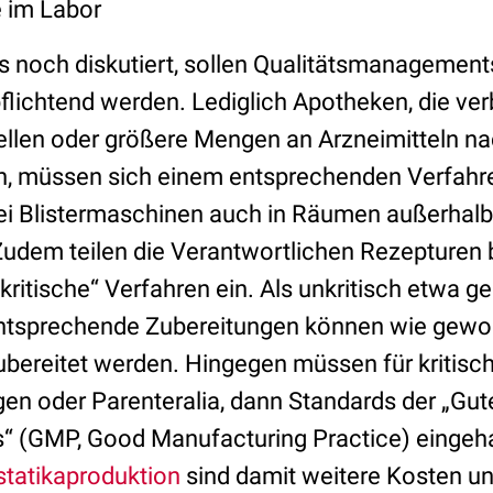
e im Labor
s noch diskutiert, sollen Qualitätsmanageme
pflichtend werden. Lediglich Apotheken, die verb
tellen oder größere Mengen an Arzneimitteln na
n, müssen sich einem entsprechenden Verfahre
 bei Blistermaschinen auch in Räumen außerhal
udem teilen die Verantwortlichen Rezepturen b
„kritische“ Verfahren ein. Als unkritisch etwa g
ntsprechende Zubereitungen können wie gewo
bereitet werden. Hingegen müssen für kritisc
gen oder Parenteralia, dann Standards der „Gut
s“ (GMP, Good Manufacturing Practice) eingeh
statikaproduktion
sind damit weitere Kosten un