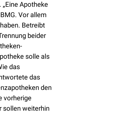
n. „Eine Apotheke
s BMG. Vor allem
haben. Betreibt
e Trennung beider
otheken-
otheke solle als
Wie das
antwortete das
äsenzapotheken den
 vorherige
 sollen weiterhin