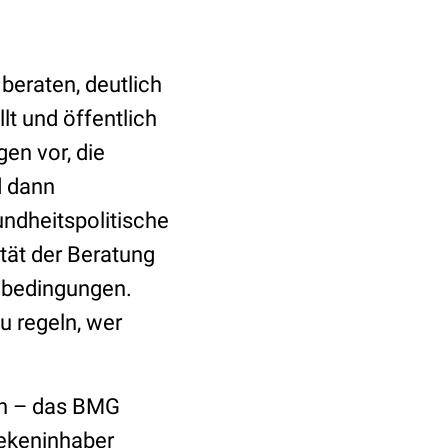
 beraten, deutlich
t und öffentlich
gen vor, die
d dann
undheitspolitische
tät der Beratung
enbedingungen.
u regeln, wer
en – das BMG
hekeninhaber