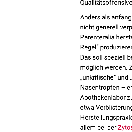
Qualitätsoffensiv
Anders als anfang
nicht generell ver
Parenteralia hers
Regel“ produziere
Das soll speziell
möglich werden. Z
„unkritische“ und 
Nasentropfen – e
Apothekenlabor zu
etwa Verblisterun
Herstellungspraxi
allem bei der
Zyto