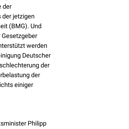
e der
 der jetzigen
heit (BMG). Und
r Gesetzgeber
nterstützt werden
inigung Deutscher
rschlechterung der
rbelastung der
chts einiger
minister Philipp