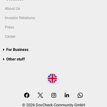
About Us
Investor Relations
Press
Career
For Business
Other stuff
© 2026 DocCheck Community GmbH