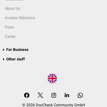
About Us
Investor Relations
Press
Career
For Business
Other stuff
© 2026 DocCheck Community GmbH