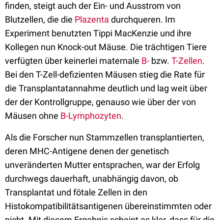
finden, steigt auch der Ein- und Ausstrom von
Blutzellen, die die
Plazenta
durchqueren. Im
Experiment benutzten Tippi MacKenzie und ihre
Kollegen nun Knock-out Mäuse. Die trächtigen Tiere
verfügten über keinerlei maternale
B-
bzw.
T-Zellen
.
Bei den T-Zell-defizienten Mäusen stieg die Rate für
die Transplantatannahme deutlich und lag weit über
der der Kontrollgruppe, genauso wie über der von
Mäusen ohne
B-Lymphozyten
.
Als die Forscher nun Stammzellen transplantierten,
deren MHC-Antigene denen der genetisch
unveränderten Mutter entsprachen, war der Erfolg
durchwegs dauerhaft, unabhängig davon, ob
Transplantat und fötale Zellen in den
Histokompatibilitätsantigenen übereinstimmten oder
nicht. Mit diesem Ergebnis scheint es klar, dass für die