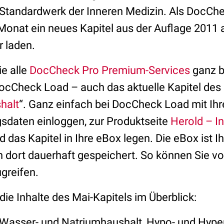
 Standardwerk der Inneren Medizin. Als DocChe
Monat ein neues Kapitel aus der Auflage 2011 a
 laden.
ie alle
DocCheck Pro Premium-Services
ganz 
cCheck Load – auch das aktuelle Kapitel des
halt
“. Ganz einfach bei DocCheck Load mit I
daten einloggen, zur Produktseite
Herold – I
das Kapitel in Ihre eBox legen. Die eBox ist Ih
n dort dauerhaft gespeichert. So können Sie vo
ugreifen.
ie Inhalte des Mai-Kapitels im Überblick:
Wasser- und Natriumhaushalt, Hypo- und Hype