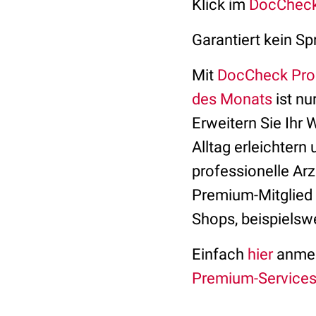
Klick im
DocCheck
Garantiert kein Sp
Mit
DocCheck Pro
des Monats
ist nu
Erweitern Sie Ihr 
Alltag erleichtern 
professionelle Arz
Premium-Mitglied 
Shops, beispielsw
Einfach
hier
anmeld
Premium-Service