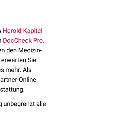
s
Herold-Kapitel
n
DocCheck Pro
.
nen den Medizin-
s erwarten Sie
es mehr. Als
artner-Online
stattung.
g unbegrenzt alle