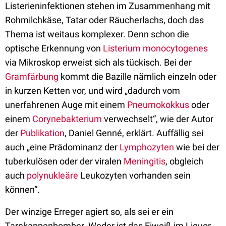
Listerieninfektionen stehen im Zusammenhang mit
Rohmilchkäse, Tatar oder Räucherlachs, doch das
Thema ist weitaus komplexer. Denn schon die
optische Erkennung von
Listerium monocytogenes
via Mikroskop erweist sich als tückisch. Bei der
Gramfärbung
kommt die Bazille nämlich einzeln oder
in kurzen Ketten vor, und wird „dadurch vom
unerfahrenen Auge mit einem
Pneumokokkus
oder
einem
Corynebakterium
verwechselt“, wie der Autor
der
Publikation
, Daniel Genné, erklärt. Auffällig sei
auch „eine Prädominanz der
Lymphozyten
wie bei der
tuberkulösen oder der viralen
Meningitis
, obgleich
auch
polynukleäre
Leukozyten vorhanden sein
können“.
Der winzige Erreger agiert so, als sei er ein
Tarnkappenbomber. Weder ist das Eiweiß im Liquor