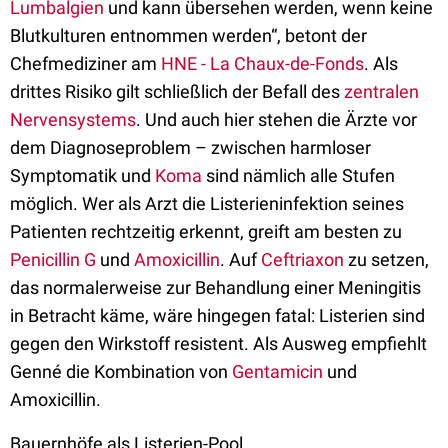
Lumbalgien
und kann übersehen werden, wenn keine
Blutkulturen entnommen werden“, betont der
Chefmediziner am
HNE - La Chaux-de-Fonds
. Als
drittes Risiko gilt schließlich der Befall des
zentralen
Nervensystems
. Und auch hier stehen die Ärzte vor
dem Diagnoseproblem – zwischen harmloser
Symptomatik und
Koma
sind nämlich alle Stufen
möglich. Wer als Arzt die Listerieninfektion seines
Patienten rechtzeitig erkennt, greift am besten zu
Penicillin G
und
Amoxicillin
. Auf
Ceftriaxon
zu setzen,
das normalerweise zur Behandlung einer Meningitis
in Betracht käme, wäre hingegen fatal: Listerien sind
gegen den Wirkstoff resistent. Als Ausweg empfiehlt
Genné die Kombination von
Gentamicin
und
Amoxicillin.
Bauernhöfe als Listerien-Pool