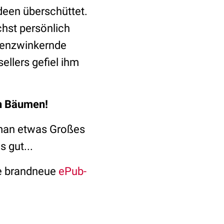
Ideen überschüttet.
hst persönlich
enzwinkernde
ellers gefiel ihm
ch Bäumen!
 man etwas Großes
 gut...
ne brandneue
ePub-