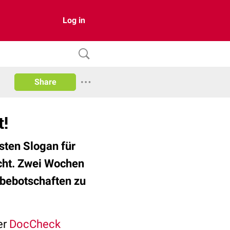
Log in
Share
t!
ten Slogan für
cht. Zwei Wochen
rbebotschaften zu
er
DocCheck