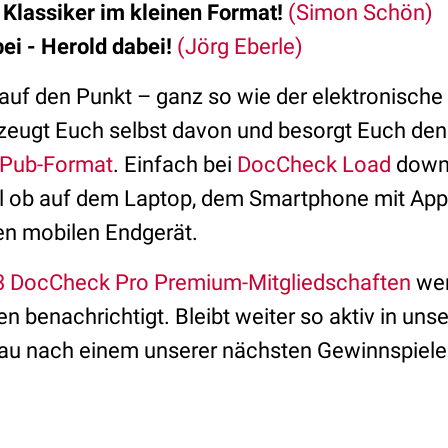
 Klassiker im kleinen Format!
(Simon Schön)
ei - Herold dabei!
(Jörg Eberle)
auf den Punkt – ganz so wie der elektronische 
rzeugt Euch selbst davon und besorgt Euch de
ePub-Format
. Einfach bei
DocCheck Load
down
l ob auf dem Laptop, dem Smartphone mit Appl
en mobilen Endgerät.
3 DocCheck Pro Premium-Mitgliedschaften
wer
n benachrichtigt. Bleibt weiter so aktiv in un
au nach einem unserer nächsten Gewinnspiele