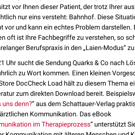
itzt vor Ihnen dieser Patient, der trotz Ihrer au
htlich nur eins versteht: Bahnhof. Diese Situa
t vor und kann ein echtes Problem darstellen.
en oft ist Ihre Fachbegriffe zu verstehen, so sc
hrelanger Berufspraxis in den „Laien-Modus“ z
1 Uhr sucht die Sendung Quarks & Co nach Lö
ührlich zu Wort kommen. Einen kleinen Vorges
Store DocCheck Load hält zu diesem Thema ei
teratur zum direkten Download bereit. Beispiels
s uns denn?
“ aus dem Schattauer-Verlag prakti
 ärztlichen Kommunikation. Das eBook
unikation im Therapieprozess
“ unterstützt Si
er Kommunikation mit älteren Menschen und K