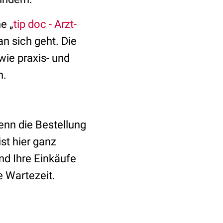
e „
tip doc - Arzt-
an sich geht. Die
ie praxis- und
n.
enn die Bestellung
st hier ganz
nd Ihre Einkäufe
e Wartezeit.