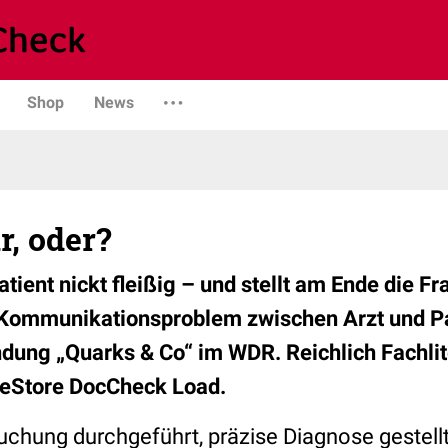
Shop
News
r, oder?
Patient nickt fleißig – und stellt am Ende die F
 Kommunikationsproblem zwischen Arzt und P
ndung „Quarks & Co“ im WDR. Reichlich Fachli
 eStore DocCheck Load.
uchung durchgeführt, präzise Diagnose gestell