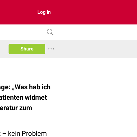
Log in
Share
rage: „Was hab ich
atienten widmet
teratur zum
t – kein Problem