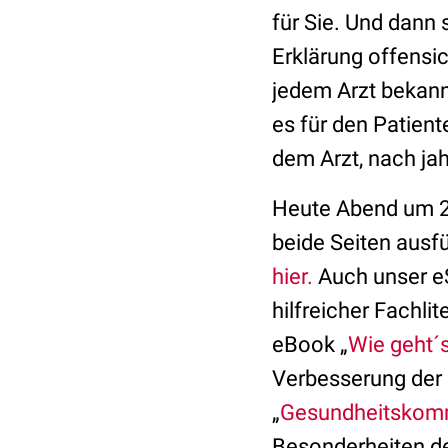
für Sie. Und dann s
Erklärung offensic
jedem Arzt bekann
es für den Patient
dem Arzt, nach ja
Heute Abend um 2
beide Seiten ausf
hier.
Auch unser e
hilfreicher Fachli
eBook „
Wie geht´
Verbesserung der
„
Gesundheitskomm
Besonderheiten d