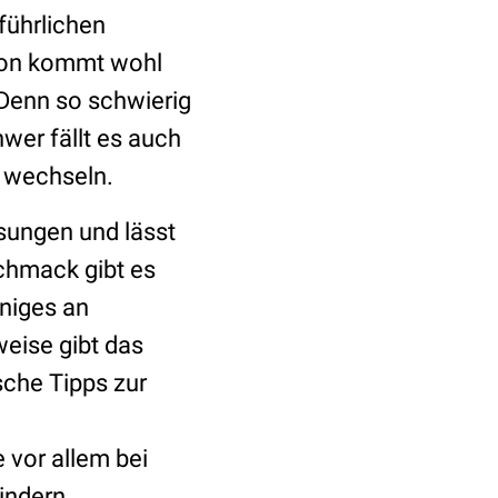
sführlichen
tion kommt wohl
 Denn so schwierig
hwer fällt es auch
u wechseln.
sungen und lässt
chmack gibt es
niges an
weise gibt das
sche Tipps zur
e vor allem bei
indern.