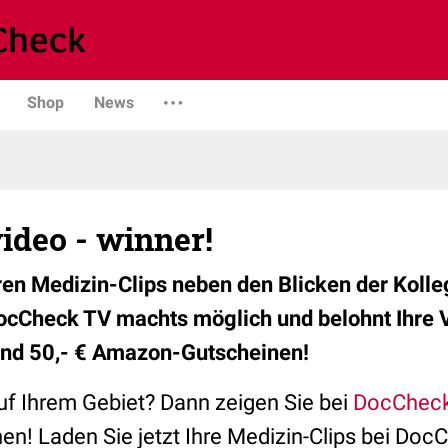
Shop
News
video - winner!
ren Medizin-Clips neben den Blicken der Koll
 DocCheck TV machts möglich und belohnt Ihre 
und 50,- € Amazon-Gutscheinen!
auf Ihrem Gebiet? Dann zeigen Sie bei
DocChec
nen! Laden Sie jetzt Ihre Medizin-Clips bei Do