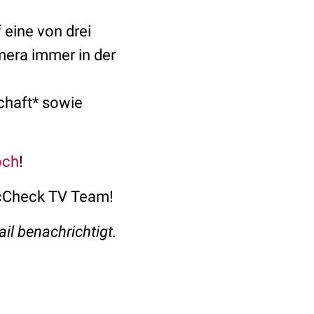
 eine von drei
mera immer in der
chaft* sowie
och
!
ocCheck TV Team!
il benachrichtigt.