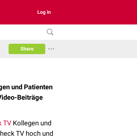
Log in
Share
egen und Patienten
Video-Beiträge
k TV
Kollegen und
cCheck TV hoch und