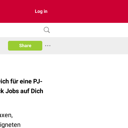
Log in
Share
ich für eine PJ-
ck Jobs auf Dich
axen,
eigneten