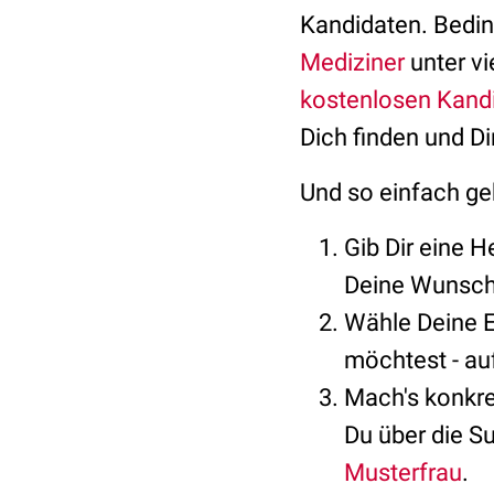
Kandidaten. Bedi
Mediziner
unter vi
kostenlosen Kandi
Dich finden und D
Und so einfach geh
Gib Dir eine H
Deine Wunschp
Wähle Deine E
möchtest - au
Mach's konkret
Du über die S
Musterfrau
.