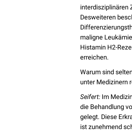
interdisziplinären
Desweiteren besch
Differenzierungsth
maligne Leukämief
Histamin H2-Rezep
erreichen.
Warum sind selten
unter Medizinern 
Seifert:
Im Medizin
die Behandlung v
gelegt. Diese Erk
ist zunehmend sch