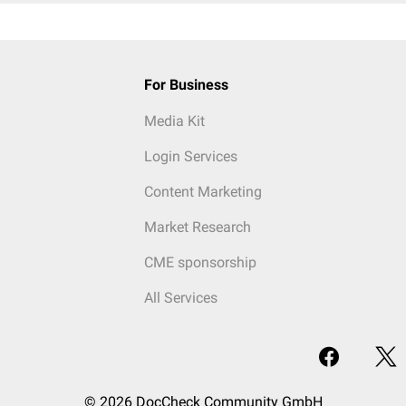
For Business
Media Kit
Login Services
Content Marketing
Market Research
CME sponsorship
All Services
© 2026 DocCheck Community GmbH