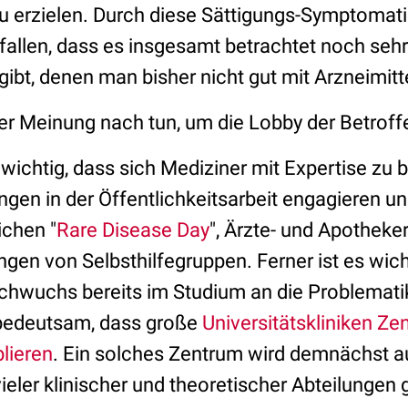
 erzielen. Durch diese Sättigungs-Symptomatik
llen, dass es insgesamt betrachtet noch sehr 
ibt, denen man bisher nicht gut mit Arzneimitt
r Meinung nach tun, um die Lobby der Betroff
 wichtig, dass sich Mediziner mit Expertise zu
gen in der Öffentlichkeitsarbeit engagieren un
ichen "
Rare Disease Day
", Ärzte- und Apotheke
gen von Selbsthilfegruppen. Ferner ist es wich
hwuchs bereits im Studium an die Problemati
s bedeutsam, dass große
Universitätskliniken Zen
lieren
. Ein solches Zentrum wird demnächst 
ieler klinischer und theoretischer Abteilungen 