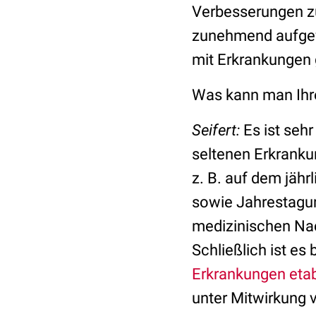
Verbesserungen zu
zunehmend aufgefa
mit Erkrankungen g
Was kann man Ihre
Seifert:
Es ist sehr
seltenen Erkrankun
z. B. auf dem jährl
sowie Jahrestagun
medizinischen Nac
Schließlich ist e
Erkrankungen etab
unter Mitwirkung v