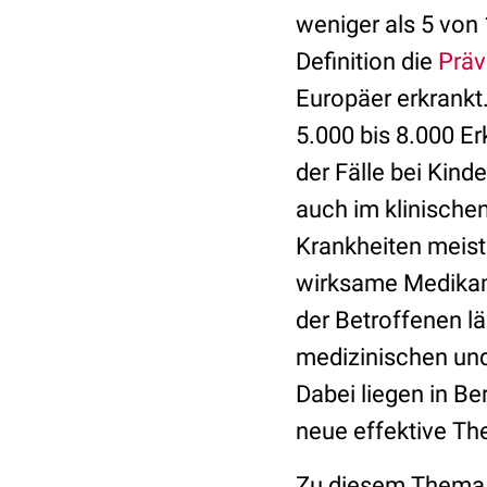
weniger als 5 von
Definition die
Präv
Europäer erkrankt
5.000 bis 8.000 Er
der Fälle bei Kin
auch im klinischen
Krankheiten meist
wirksame Medikame
der Betroffenen lä
medizinischen und
Dabei liegen in B
neue effektive Th
Zu diesem Thema s