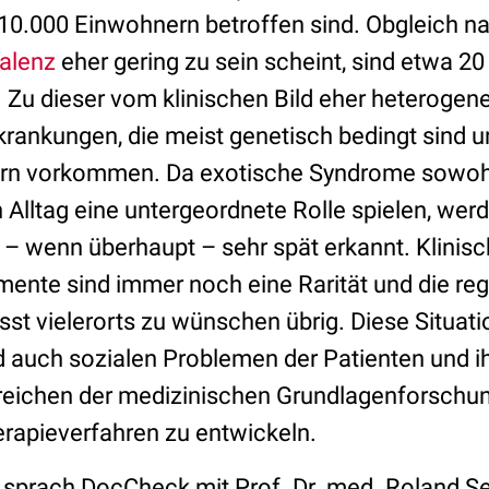
 10.000 Einwohnern betroffen sind. Obgleich na
alenz
eher gering zu sein scheint, sind etwa 20
. Zu dieser vom klinischen Bild eher heteroge
krankungen, die meist genetisch bedingt sind 
dern vorkommen. Da exotische Syndrome sowohl 
 Alltag eine untergeordnete Rolle spielen, wer
 – wenn überhaupt – sehr spät erkannt. Klinisc
nte sind immer noch eine Rarität und die re
sst vielerorts zu wünschen übrig. Diese Situati
 auch sozialen Problemen der Patienten und i
ereichen der medizinischen Grundlagenforschu
erapieverfahren zu entwickeln.
prach DocCheck mit Prof. Dr. med. Roland Sei