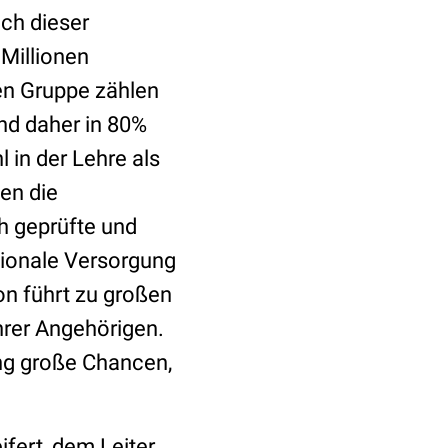
ch dieser
 Millionen
nen Gruppe zählen
und daher in 80%
in der Lehre als
den die
h geprüfte und
gionale Versorgung
on führt zu großen
hrer Angehörigen.
ng große Chancen,
fert, dem Leiter