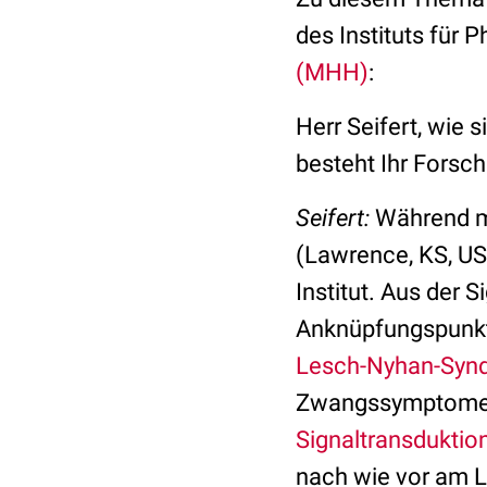
des Instituts für
(MHH)
:
Herr Seifert, wie
besteht Ihr Fors
Seifert:
Während me
(Lawrence, KS, US
Institut. Aus der
Anknüpfungspunkt
Lesch-Nyhan-Syn
Zwangssymptomen 
Signaltransduktio
nach wie vor am 