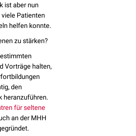
 ist aber nun
viele Patienten
eln helfen konnte.
enen zu stärken?
 bestimmten
d Vorträge halten,
rfortbildungen
tig, den
k heranzuführen.
tren für seltene
auch an der MHH
gegründet.