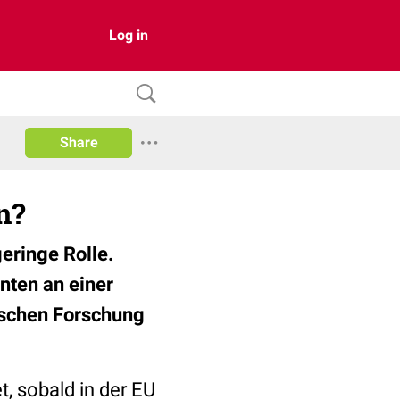
Log in
Share
n?
eringe Rolle.
enten an einer
ischen Forschung
t, sobald in der EU