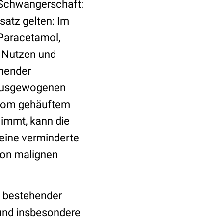
 Schwangerschaft:
atz gelten: Im
Paracetamol,
r Nutzen und
ehender
 ausgewogenen
 vom gehäuftem
immt, kann die
eine verminderte
von malignen
r bestehender
und insbesondere