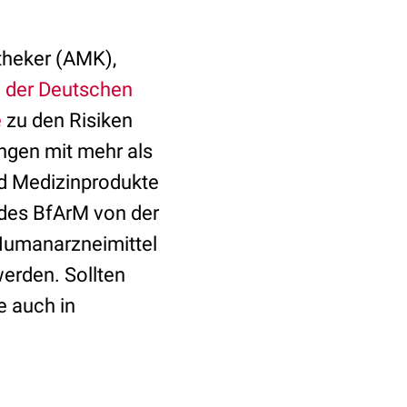
theker (AMK),
 der Deutschen
e
zu den Risiken
ngen mit mehr als
nd Medizinprodukte
g des BfArM von der
Humanarzneimittel
erden. Sollten
 auch in