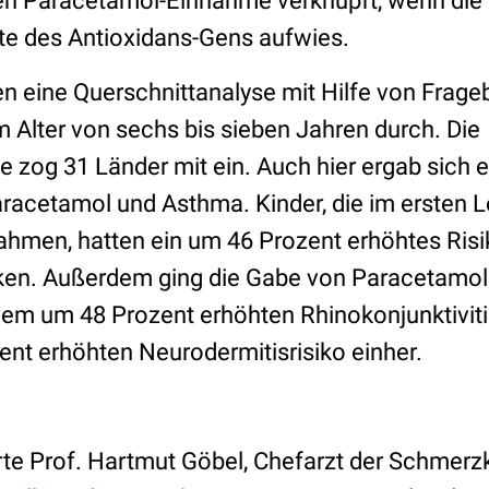
len Paracetamol-Einnahme verknüpft, wenn die 
te des Antioxidans-Gens aufwies.
ten eine Querschnittanalyse mit Hilfe von Frag
 Alter von sechs bis sieben Jahren durch. Die
e zog 31 Länder mit ein. Auch hier ergab sich e
Paracetamol und Asthma. Kinder, die im ersten 
hmen, hatten ein um 46 Prozent erhöhtes Risi
ken. Außerdem ging die Gabe von Paracetamol
nem um 48 Prozent erhöhten Rhinokonjunktiviti
nt erhöhten Neurodermitisrisiko einher.
e Prof. Hartmut Göbel, Chefarzt der Schmerzkl