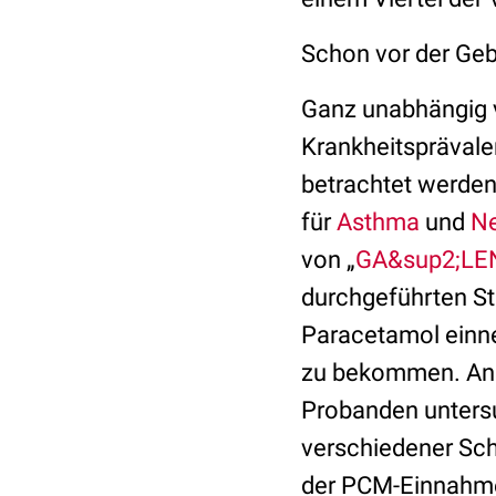
Schon vor der Gebu
Ganz unabhängig v
Krankheitspräval
betrachtet werden
für
Asthma
und
Ne
von „
GA&sup2;LEN“
durchgeführten S
Paracetamol einne
zu bekommen. An 
Probanden untersu
verschiedener Sch
der PCM-Einnahme 