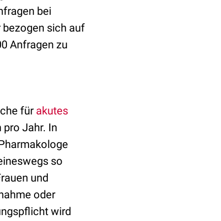
nfragen bei
r bezogen sich auf
00 Anfragen zu
ache für
akutes
 pro Jahr. In
r Pharmakologe
keineswegs so
Frauen und
knahme oder
ngspflicht wird