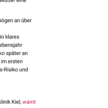
Mutter eine
ebögen an über
in klares
Lebensjahr
ko später an
 im ersten
s-Risiko und
inik Kiel,
warnt