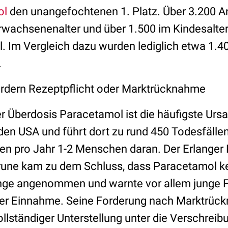
ol
den unangefochtenen 1. Platz. Über 3.200 A
rwachsenenalter und über 1.500 im Kindesalte
. Im Vergleich dazu wurden lediglich etwa 1.4
.
ordern Rezeptpflicht oder Marktrücknahme
r Überdosis Paracetamol ist die häufigste Urs
den USA und führt dort zu rund 450 Todesfällen
en pro Jahr 1-2 Menschen daran. Der Erlange
 Brune kam zu dem Schluss, dass Paracetamol 
ange angenommen und warnte vor allem junge 
er Einnahme. Seine Forderung nach Marktrüc
lständiger Unterstellung unter die Verschreibu