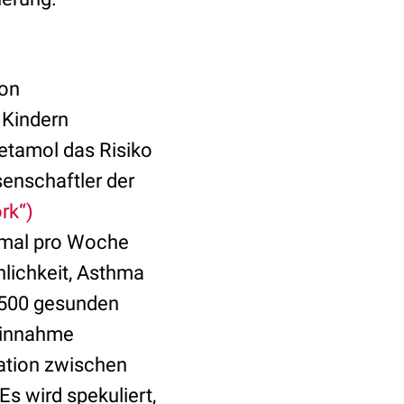
von
 Kindern
etamol das Risiko
senschaftler der
rk“)
nmal pro Woche
lichkeit, Asthma
 500 gesunden
 Einnahme
lation zwischen
s wird spekuliert,