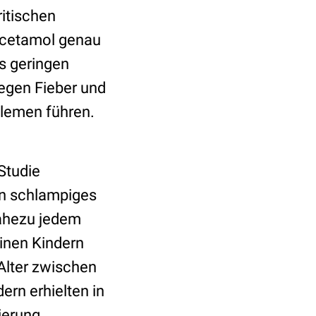
itischen
acetamol genau
s geringen
egen Fieber und
blemen führen.
 Studie
in schlampiges
nahezu jedem
einen Kindern
Alter zwischen
rn erhielten in
ierung.