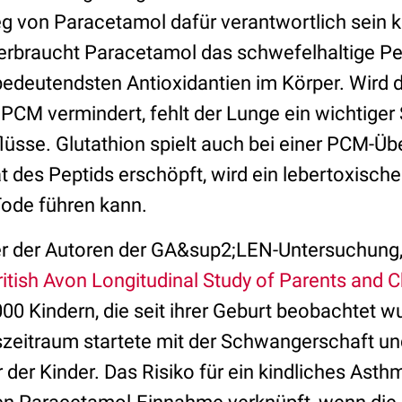
 von Paracetamol dafür verantwortlich sein k
erbraucht Paracetamol das schwefelhaltige P
bedeutendsten Antioxidantien im Körper. Wird 
PCM vermindert, fehlt der Lunge ein wichtiger
üsse. Glutathion spielt auch bei einer PCM-Üb
rat des Peptids erschöpft, wird ein lebertoxisch
Tode führen kann.
er der Autoren der GA&sup2;LEN-Untersuchung, 
ritish Avon Longitudinal Study of Parents and 
00 Kindern, die seit ihrer Geburt beobachtet wu
eitraum startete mit der Schwangerschaft und
der Kinder. Das Risiko für ein kindliches Asthm