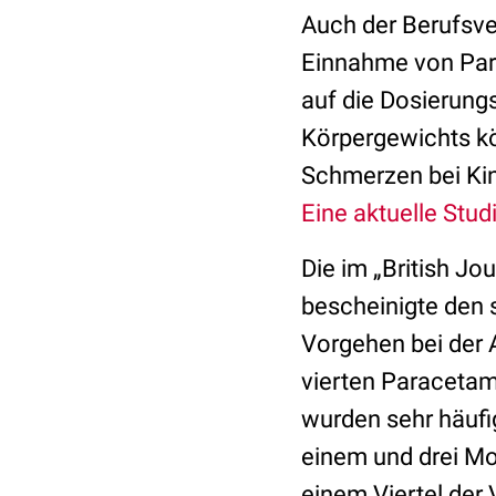
Auch der Berufsve
Einnahme von Para
auf die Dosierung
Körpergewichts kö
Schmerzen bei Kin
Eine aktuelle Stud
Die im „British Jo
bescheinigte den 
Vorgehen bei der
vierten Paracetamo
wurden sehr häufi
einem und drei Mo
einem Viertel der