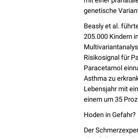
mit einer pränata
genetische Varian
Beasly et al. führ
205.000 Kindern im
Multivariantanalys
Risikosignal für 
Paracetamol einna
Asthma zu erkran
Lebensjahr mit ei
einem um 35 Proze
Hoden in Gefahr?
Der Schmerzexpert