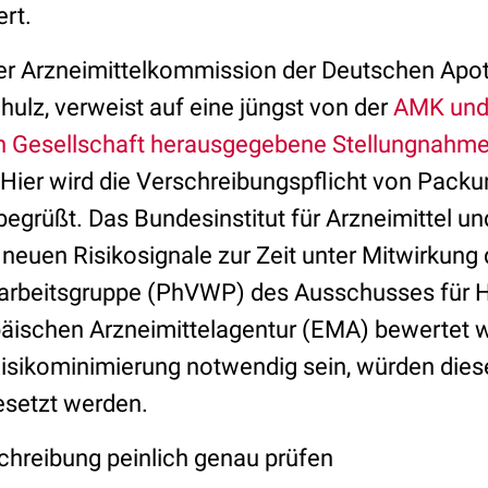
ert.
er Arzneimittelkommission der Deutschen Apo
chulz, verweist auf eine jüngst von der
AMK und
 Gesellschaft herausgegebene Stellungnahm
Hier wird die Verschreibungspflicht von Packu
egrüßt. Das Bundesinstitut für Arzneimittel u
ie neuen Risikosignale zur Zeit unter Mitwirkun
arbeitsgruppe (PhVWP) des Ausschusses für 
ischen Arzneimittelagentur (EMA) bewertet w
sikominimierung notwendig sein, würden diese
setzt werden.
schreibung peinlich genau prüfen