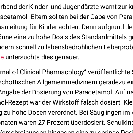
rband der Kinder- und Jugendärzte warnt zur kr
cetamol. Eltern sollten bei der Gabe von Par
sanleitung für Kinder achten. Denn aufgrund de
nne eine zu hohe Dosis des Standardmittels g
dern schnell zu lebensbedrohlichen Leberpro
ie
untersuchte dies genauer.
urnal of Clinical Pharmacology“ veröffentlichte
schottischen Allgemeinmedizinern geradezu e
 Angabe der Dosierung von Paracetamol. Auf 
l-Rezept war der Wirkstoff falsch dosiert. Kl
g zu hohe Dosen verordnet. Bei Säuglingen im 
naten waren 27 Prozent überdosiert. Schulkinde
 Verschreibungen hingegen eine zu geringe Dos