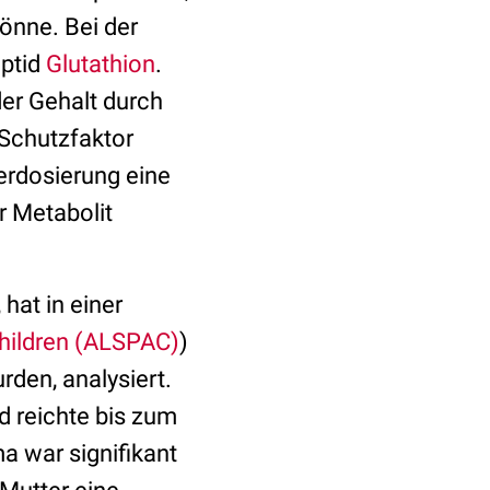
önne. Bei der
eptid
Glutathion
.
der Gehalt durch
 Schutzfaktor
erdosierung eine
er Metabolit
hat in einer
Children (ALSPAC)
)
rden, analysiert.
 reichte bis zum
a war signifikant