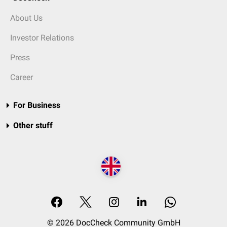
About Us
Investor Relations
Press
Career
For Business
Other stuff
© 2026 DocCheck Community GmbH